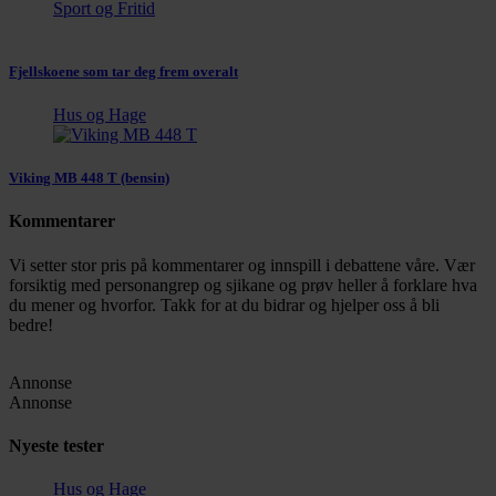
Sport og Fritid
Fjellskoene som tar deg frem overalt
Hus og Hage
Viking MB 448 T (bensin)
Kommentarer
Vi setter stor pris på kommentarer og innspill i debattene våre. Vær
forsiktig med personangrep og sjikane og prøv heller å forklare hva
du mener og hvorfor. Takk for at du bidrar og hjelper oss å bli
bedre!
Annonse
Annonse
Nyeste tester
Hus og Hage