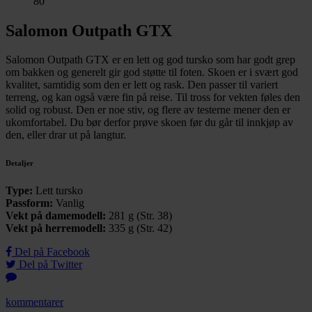
80
Salomon Outpath GTX
Salomon Outpath GTX er en lett og god tursko som har godt grep
om bakken og generelt gir god støtte til foten. Skoen er i svært god
kvalitet, samtidig som den er lett og rask. Den passer til variert
terreng, og kan også være fin på reise. Til tross for vekten føles den
solid og robust. Den er noe stiv, og flere av testerne mener den er
ukomfortabel. Du bør derfor prøve skoen før du går til innkjøp av
den, eller drar ut på langtur.
Detaljer
Type:
Lett tursko
Passform:
Vanlig
Vekt på damemodell:
281 g (Str. 38)
Vekt på herremodell:
335 g (Str. 42)
Del på Facebook
Del på Twitter
kommentarer