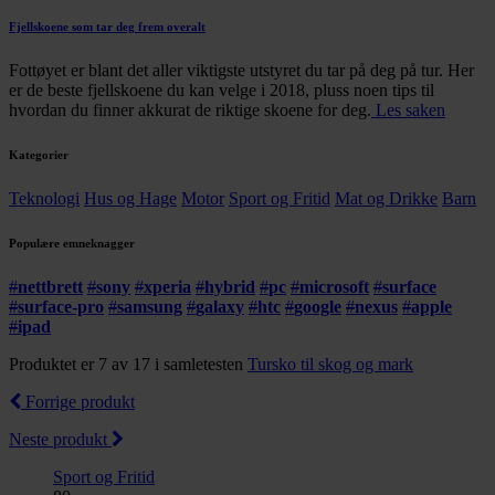
Fjellskoene som tar deg frem overalt
Fottøyet er blant det aller viktigste utstyret du tar på deg på tur. Her
er de beste fjellskoene du kan velge i 2018, pluss noen tips til
hvordan du finner akkurat de riktige skoene for deg.
Les saken
Kategorier
Teknologi
Hus og Hage
Motor
Sport og Fritid
Mat og Drikke
Barn
Populære emneknagger
#
nettbrett
#
sony
#
xperia
#
hybrid
#
pc
#
microsoft
#
surface
#
surface-pro
#
samsung
#
galaxy
#
htc
#
google
#
nexus
#
apple
#
ipad
Produktet er 7 av 17 i samletesten
Tursko til skog og mark
Forrige produkt
Neste produkt
Sport og Fritid