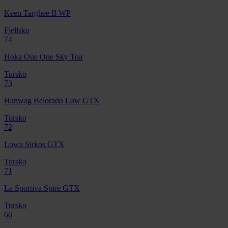
Keen Targhee II WP
Fjellsko
74
Hoka One One Sky Toa
Tursko
73
Hanwag Belorado Low GTX
Tursko
72
Lowa Sirkos GTX
Tursko
71
La Sportiva Spire GTX
Tursko
66