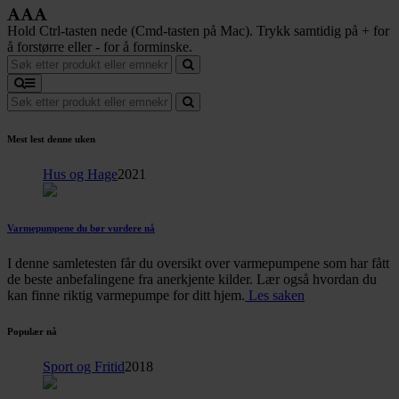
Hold Ctrl-tasten nede (Cmd-tasten på Mac). Trykk samtidig på + for
å forstørre eller - for å forminske.
Mest lest denne uken
Hus og Hage
2021
Varmepumpene du bør vurdere nå
I denne samletesten får du oversikt over varmepumpene som har fått
de beste anbefalingene fra anerkjente kilder. Lær også hvordan du
kan finne riktig varmepumpe for ditt hjem.
Les saken
Populær nå
Sport og Fritid
2018