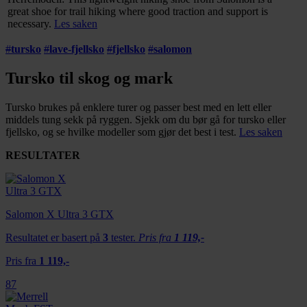
great shoe for trail hiking where good traction and support is
necessary.
Les saken
#
tursko
#
lave-fjellsko
#
fjellsko
#
salomon
Tursko til skog og mark
Tursko brukes på enklere turer og passer best med en lett eller
middels tung sekk på ryggen. Sjekk om du bør gå for tursko eller
fjellsko, og se hvilke modeller som gjør det best i test.
Les saken
RESULTATER
Salomon X Ultra 3 GTX
Resultatet er basert på
3
tester.
Pris fra
1 119,-
Pris fra
1 119,-
87