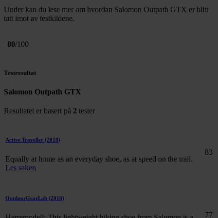
Under kan du lese mer om hvordan Salomon Outpath GTX er blitt
tatt imot av testkildene.
80
/100
Testresultat
Salomon Outpath GTX
Resultatet er basert på
2
tester
Active Traveller
(2018)
83
Equally at home as an everyday shoe, as at speed on the trail.
Les saken
OutdoorGearLab
(2018)
77
Herremodell: This lightweight hiking shoe from Salomon is a