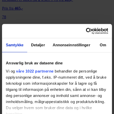
Pris fra
465,-
78
Adidas Terrex Swift R2 GTX
Resultatet er basert på
2
tester.
Pris fra
1 499,-
Pris fra
1 499,-
Samtykke
Detaljer
Annonseinnstillinger
Om
77
Adidas Terrex Free Hiker
Ansvarlig bruk av dataene dine
Resultatet er basert på
1
test.
Pris fra
1 795,-
Vi og
våre 1022 partnerne
behandler de personlige
opplysningene dine, f.eks. IP-nummeret ditt, ved å bruke
Pris fra
1 795,-
teknologi som informasjonskapsler for å lagre og få
75
tilgang til informasjon på enheten din, sånn at vi kan tilby
deg personlige annonser og innhold samt annonse- og
innholdsmåling, målgruppestatistikk og produktutvikling.
Keen Targhee II WP
Du velger hvem som bruker dine data og i hvilke
Resultatet er basert på
3
tester.
Pris fra
1 699,-
hensikter.