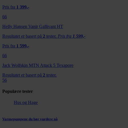
med annen informasjon du har gjort tilgjengelig for dem,
Pris fra
1 399,-
eller som de har samlet inn gjennom din bruk av
66
tjenestene deres.
Helly Hansen Vanir Gallivant HT
Resultatet er basert på
2
tester.
Pris fra
1 599,-
Pris fra
1 599,-
66
Jack Wolfskin MTN Attack 5 Texapore
Resultatet er basert på
2
tester.
56
Populære tester
Hus og Hage
Varmepumpene du bør vurdere nå