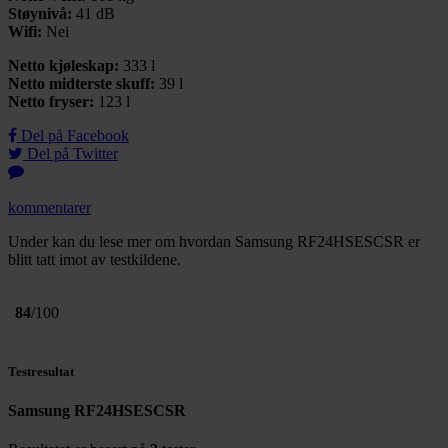
Støynivå:
41 dB
Wifi:
Nei
Netto kjøleskap:
333 l
Netto midterste skuff:
39 l
Netto fryser:
123 l
Del på Facebook
Del på Twitter
kommentarer
Under kan du lese mer om hvordan Samsung RF24HSESCSR er
blitt tatt imot av testkildene.
84
/100
Testresultat
Samsung RF24HSESCSR