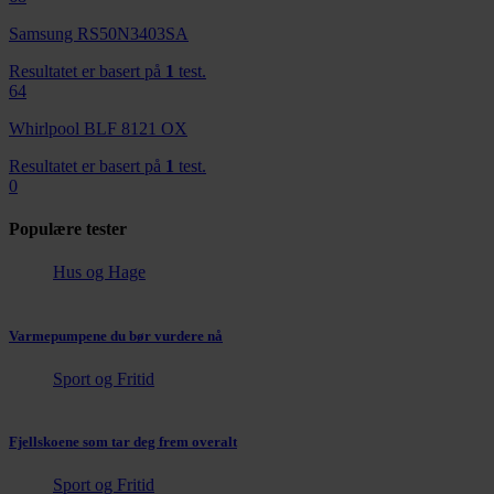
med annen informasjon du har gjort tilgjengelig for dem,
Samsung RS50N3403SA
eller som de har samlet inn gjennom din bruk av
tjenestene deres.
Resultatet er basert på
1
test.
64
Whirlpool BLF 8121 OX
Resultatet er basert på
1
test.
0
Populære tester
Hus og Hage
Varmepumpene du bør vurdere nå
Sport og Fritid
Fjellskoene som tar deg frem overalt
Sport og Fritid