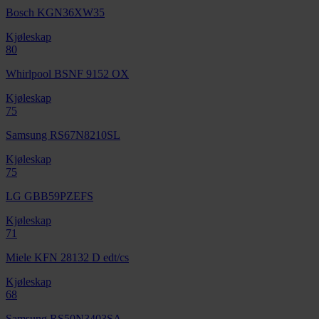
Bosch KGN36XW35
Kjøleskap
80
Whirlpool BSNF 9152 OX
Kjøleskap
75
Samsung RS67N8210SL
Kjøleskap
75
LG GBB59PZEFS
Kjøleskap
71
Miele KFN 28132 D edt/cs
Kjøleskap
68
Samsung RS50N3403SA