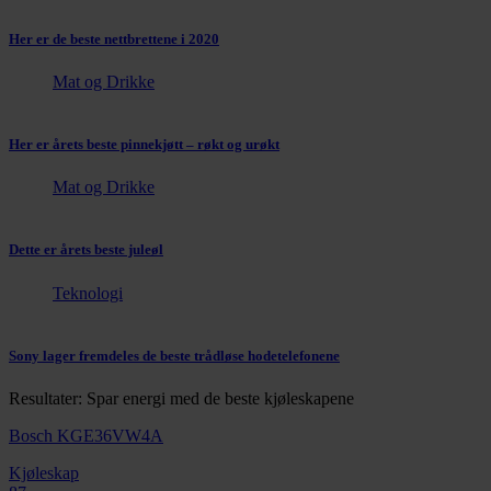
Her er de beste nettbrettene i 2020
Mat og Drikke
Her er årets beste pinnekjøtt – røkt og urøkt
Mat og Drikke
Dette er årets beste juleøl
Teknologi
Sony lager fremdeles de beste trådløse hodetelefonene
Resultater: Spar energi med de beste kjøleskapene
Bosch KGE36VW4A
Kjøleskap