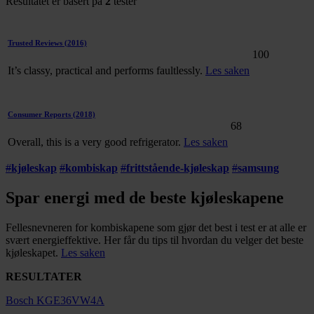
Resultatet er basert på
2
tester
Trusted Reviews
(2016)
100
It’s classy, practical and performs faultlessly.
Les saken
Consumer Reports
(2018)
68
Overall, this is a very good refrigerator.
Les saken
#
kjøleskap
#
kombiskap
#
frittstående-kjøleskap
#
samsung
Spar energi med de beste kjøleskapene
Fellesnevneren for kombiskapene som gjør det best i test er at alle er
svært energieffektive. Her får du tips til hvordan du velger det beste
kjøleskapet.
Les saken
RESULTATER
Bosch KGE36VW4A