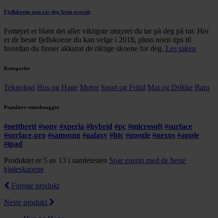
Fjellskoene som tar deg frem overalt
Fottøyet er blant det aller viktigste utstyret du tar på deg på tur. Her
er de beste fjellskoene du kan velge i 2018, pluss noen tips til
hvordan du finner akkurat de riktige skoene for deg.
Les saken
Kategorier
Teknologi
Hus og Hage
Motor
Sport og Fritid
Mat og Drikke
Barn
Populære emneknagger
#
nettbrett
#
sony
#
xperia
#
hybrid
#
pc
#
microsoft
#
surface
#
surface-pro
#
samsung
#
galaxy
#
htc
#
google
#
nexus
#
apple
#
ipad
Produktet er 5 av 13 i samletesten
Spar energi med de beste
kjøleskapene
Forrige produkt
Neste produkt