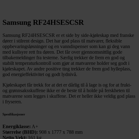
Samsung RF24HSESCSR
Samsung RF24HSESCSR er et side by side-kjøleskap med franske
dører i stilrent design. Det har god plass til matvarer, fleksible
oppbevaringsløsninger og en vanndispenser som kan gi deg vann
med kullsyre rett fra døren. Det får over gjennomsnittlig gode
tilbakemeldinger fra testerne. Særlig trekker de frem en god og
stabilt temperaturkontroll som gjør at matvarene holder seg godt i
kjøleskapet. Av andre positive ting trekker de frem god hylleplass,
god energieffektivitet og godt lydnivå.
Kjøleskapet får trekk for at det er dårlig til å lage is og for at frukt-
og grønnsaksskuffene ikke er de beste til å holde på ferskheten til
matvarene som legges i skuffene. Det er heller ikke veldig god plass
i fryseren.
Spesifikasjoner
Energiklasse:
A+
Størrelse (BHD):
908 x 1777 x 788 mm
Netto Vekt:
161 kg