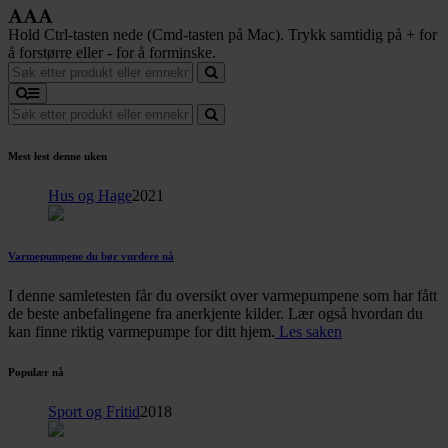
Hold Ctrl-tasten nede (Cmd-tasten på Mac). Trykk samtidig på + for
å forstørre eller - for å forminske.
Mest lest denne uken
Hus og Hage
2021
Varmepumpene du bør vurdere nå
I denne samletesten får du oversikt over varmepumpene som har fått
de beste anbefalingene fra anerkjente kilder. Lær også hvordan du
kan finne riktig varmepumpe for ditt hjem.
Les saken
Populær nå
Sport og Fritid
2018