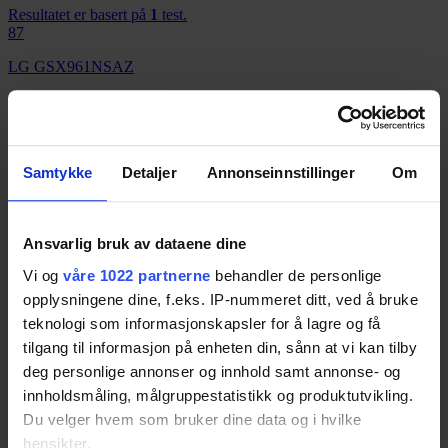
Resultatet er basert på
1
test.
87
LG GSX961NSAZ
Resultatet er basert på
3
tester.
85
Samsung RS68N8231B1
Samtykke
Detaljer
Annonseinnstillinger
Om
Resultatet er basert på
2
tester.
85
LG GBB60NSYQE
Ansvarlig bruk av dataene dine
Resultatet er basert på
1
test.
Vi og
våre 1022 partnerne
behandler de personlige
85
opplysningene dine, f.eks. IP-nummeret ditt, ved å bruke
teknologi som informasjonskapsler for å lagre og få
Samsung RF24HSESCSR
tilgang til informasjon på enheten din, sånn at vi kan tilby
Resultatet er basert på
2
tester.
deg personlige annonser og innhold samt annonse- og
84
innholdsmåling, målgruppestatistikk og produktutvikling.
Samsung Family Hub 2.0 RB38M7998S4
Du velger hvem som bruker dine data og i hvilke
hensikter.
Resultatet er basert på
3
tester.