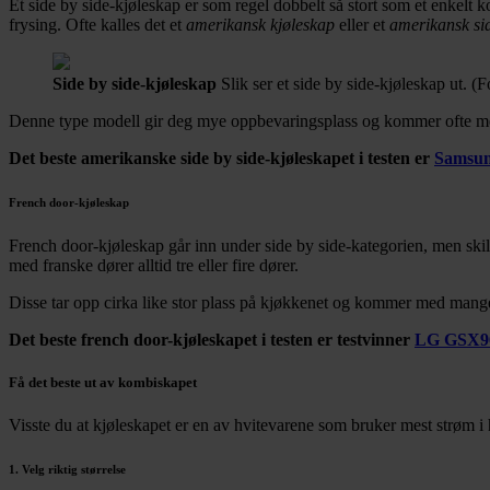
Et side by side-kjøleskap er som regel dobbelt så stort som et enkelt 
frysing. Ofte kalles det et
amerikansk kjøleskap
eller et
amerikansk sid
Side by side-kjøleskap
Slik ser et side by side-kjøleskap ut. (
Denne type modell gir deg mye oppbevaringsplass og kommer ofte med 
Det beste amerikanske side by side-kjøleskapet i testen er
Samsu
French door-kjøleskap
French door-kjøleskap går inn under side by side-kategorien, men ski
med franske dører alltid tre eller fire dører.
Disse tar opp cirka like stor plass på kjøkkenet og kommer med mange
Det beste french door-kjøleskapet i testen er testvinner
LG GSX9
Få det beste ut av kombiskapet
Visste du at kjøleskapet er en av hvitevarene som bruker mest strøm i
1. Velg riktig størrelse