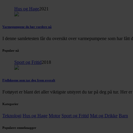
Hus og Hage
2021
Varmepumpene du bør vurdere nå
I denne samletesten får du oversikt over varmepumpene som har fått d
Populær nå
Sport og Fritid
2018
Fjellskoene som tar deg frem overalt
Fottøyet er blant det aller viktigste utstyret du tar på deg på tur. Her 
Kategorier
Teknologi
Hus og Hage
Motor
Sport og Fritid
Mat og Drikke
Barn
Populære emneknagger