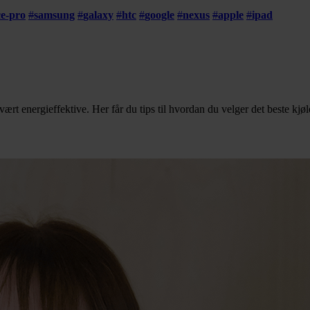
ce-pro
#
samsung
#
galaxy
#
htc
#
google
#
nexus
#
apple
#
ipad
vært energieffektive. Her får du tips til hvordan du velger det beste kjø