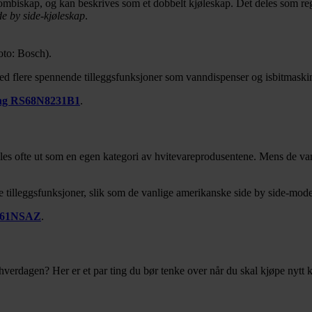
kombiskap, og kan beskrives som et dobbelt kjøleskap. Det deles som rege
e by side-kjøleskap
.
Foto: Bosch).
flere spennende tilleggsfunksjoner som vanndispenser og isbitmaskin. 
ng RS68N8231B1
.
lles ofte ut som en egen kategori av hvitevareprodusentene. Mens de va
 tilleggsfunksjoner, slik som de vanlige amerikanske side by side-mode
61NSAZ
.
 hverdagen? Her er et par ting du bør tenke over når du skal kjøpe nytt