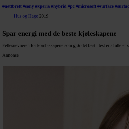
#
nettbrett
#
sony
#
xperia
#
hybrid
#
pc
#
microsoft
#
surface
#
surfa
Hus og Hage
2019
Spar energi med de beste kjøleskapene
Fellesnevneren for kombiskapene som gjør det best i test er at alle er s
Annonse