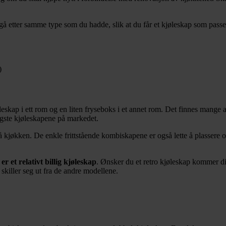
å etter samme type som du hadde, slik at du får et kjøleskap som passer
)
øleskap i ett rom og en liten fryseboks i et annet rom. Det finnes mange
ligste kjøleskapene på markedet.
 kjøkken. De enkle frittstående kombiskapene er også lette å plassere og 
er et relativt billig kjøleskap
. Ønsker du et retro kjøleskap kommer di
killer seg ut fra de andre modellene.