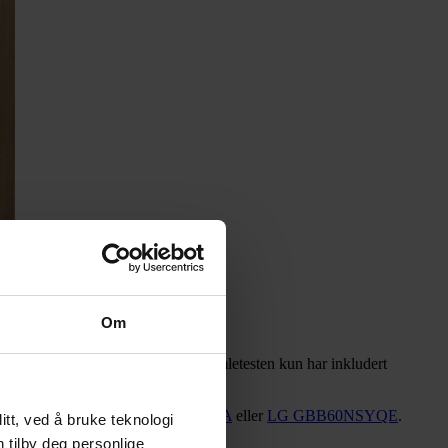
Om
n
side by side
. Merk at vi i denne samletesten kun har inkludert
e se nærmere på
Bosch KGE36VW4A
eller
LG GBB60NSYQE
.
tt, ved å bruke teknologi
n tilby deg personlige