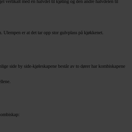
l vertikalt med én halvdel til kjøling og den andre halvdelen til
Ulempen er at det tar opp stor gulvplass på kjøkkenet.
nlige side by side-kjøleskapene består av to dører har kombiskapene
llene.
 kombiskap: