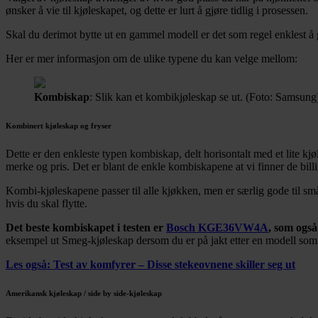
ønsker å vie til kjøleskapet, og dette er lurt å gjøre tidlig i prosessen.
Skal du derimot bytte ut en gammel modell er det som regel enklest å g
Her er mer informasjon om de ulike typene du kan velge mellom:
Kombiskap
: Slik kan et kombikjøleskap se ut. (Foto: Samsung
Kombinert kjøleskap og fryser
Dette er den enkleste typen kombiskap, delt horisontalt med et lite kj
merke og pris. Det er blant de enkle kombiskapene at vi finner de bil
Kombi-kjøleskapene passer til alle kjøkken, men er særlig gode til små
hvis du skal flytte.
Det beste kombiskapet i testen er
Bosch KGE36VW4A
, som også 
eksempel ut Smeg-kjøleskap dersom du er på jakt etter en modell som s
Les også: Test av komfyrer – Disse stekeovnene skiller seg ut
Amerikansk kjøleskap / side by side-kjøleskap