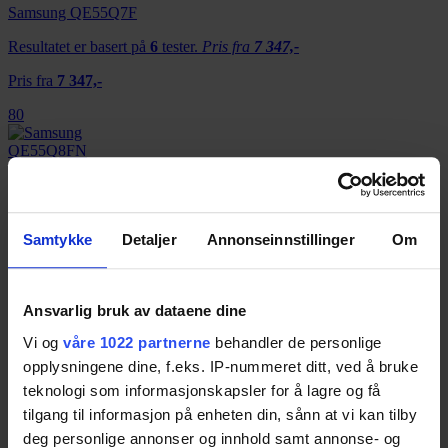
Samsung QE55Q7F
Resultatet er basert på
6
tester.
Pris fra
7 347,-
Pris fra
7 347,-
80
Samsung QE55Q8FN
Resultatet er basert på
4
tester.
80
Samtykke
Detaljer
Annonseinnstillinger
Om
Samsung QE55Q8C
Ansvarlig bruk av dataene dine
Resultatet er basert på
4
tester.
Vi og
våre 1022 partnerne
behandler de personlige
78
opplysningene dine, f.eks. IP-nummeret ditt, ved å bruke
teknologi som informasjonskapsler for å lagre og få
tilgang til informasjon på enheten din, sånn at vi kan tilby
Samsung UE55MU7005
deg personlige annonser og innhold samt annonse- og