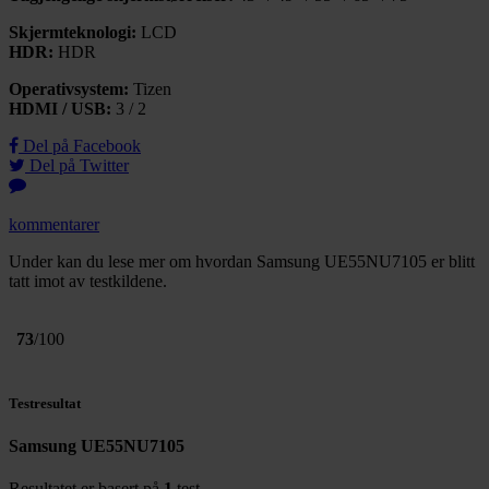
Skjermteknologi:
LCD
HDR:
HDR
Operativsystem:
Tizen
HDMI / USB:
3 / 2
Del på Facebook
Del på Twitter
kommentarer
Under kan du lese mer om hvordan Samsung UE55NU7105 er blitt
tatt imot av testkildene.
73
/100
Testresultat
Samsung UE55NU7105
Resultatet er basert på
1
test