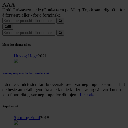
Hold Ctrl-tasten nede (Cmd-tasten på Mac). Trykk samtidig på + for
å forstørre eller - for å forminske.
Mest lest denne uken
Hus og Hage
2021
Varmepumpene du bør vurdere nå
I denne samletesten får du oversikt over varmepumpene som har fått
de beste anbefalingene fra anerkjente kilder. Lær også hvordan du
kan finne riktig varmepumpe for ditt hjem.
Les saken
Populær nå
Sport og Fritid
2018