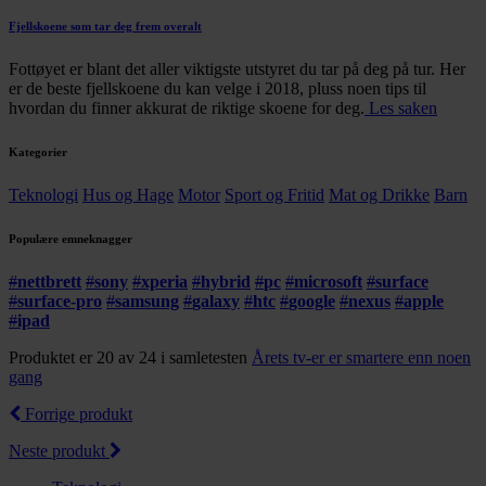
Fjellskoene som tar deg frem overalt
Fottøyet er blant det aller viktigste utstyret du tar på deg på tur. Her
er de beste fjellskoene du kan velge i 2018, pluss noen tips til
hvordan du finner akkurat de riktige skoene for deg.
Les saken
Kategorier
Teknologi
Hus og Hage
Motor
Sport og Fritid
Mat og Drikke
Barn
Populære emneknagger
#
nettbrett
#
sony
#
xperia
#
hybrid
#
pc
#
microsoft
#
surface
#
surface-pro
#
samsung
#
galaxy
#
htc
#
google
#
nexus
#
apple
#
ipad
Produktet er 20 av 24 i samletesten
Årets tv-er er smartere enn noen
gang
Forrige produkt
Neste produkt