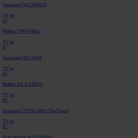
Samsung QE55Q8DN
TV-er
87
Philips 55POS9002
TV-er
87
Samsung QE55Q9F
TV-er
85
Philips 65OLED873
TV-er
85
Samsung UE55LS003 The Frame
TV-er
85
Sony Bravia KD-55AF8