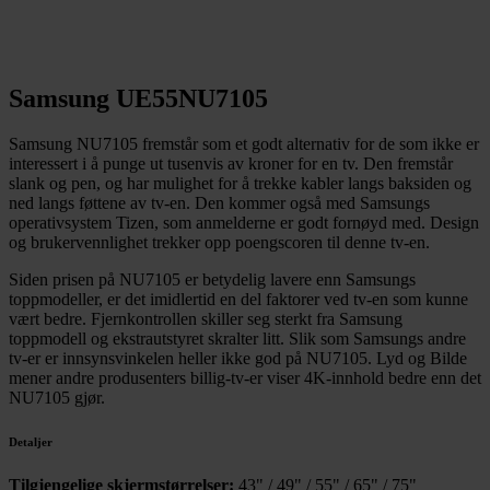
Samsung UE55NU7105
Samsung NU7105 fremstår som et godt alternativ for de som ikke er
interessert i å punge ut tusenvis av kroner for en tv. Den fremstår
slank og pen, og har mulighet for å trekke kabler langs baksiden og
ned langs føttene av tv-en. Den kommer også med Samsungs
operativsystem Tizen, som anmelderne er godt fornøyd med. Design
og brukervennlighet trekker opp poengscoren til denne tv-en.
Siden prisen på NU7105 er betydelig lavere enn Samsungs
toppmodeller, er det imidlertid en del faktorer ved tv-en som kunne
vært bedre. Fjernkontrollen skiller seg sterkt fra Samsung
toppmodell og ekstrautstyret skralter litt. Slik som Samsungs andre
tv-er er innsynsvinkelen heller ikke god på NU7105. Lyd og Bilde
mener andre produsenters billig-tv-er viser 4K-innhold bedre enn det
NU7105 gjør.
Detaljer
Tilgjengelige skjermstørrelser:
43" / 49" / 55" / 65" / 75"