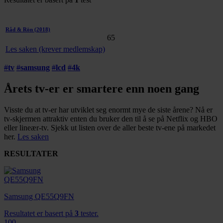
Råd & Rön
(2018)
65
Les saken (krever medlemskap)
#
tv
#
samsung
#
lcd
#
4k
Årets tv-er er smartere enn noen gang
Visste du at tv-er har utviklet seg enormt mye de siste årene? Nå er
tv-skjermen attraktiv enten du bruker den til å se på Netflix og HBO
eller lineær-tv. Sjekk ut listen over de aller beste tv-ene på markedet
her.
Les saken
RESULTATER
Samsung QE55Q9FN
Resultatet er basert på
3
tester.
100