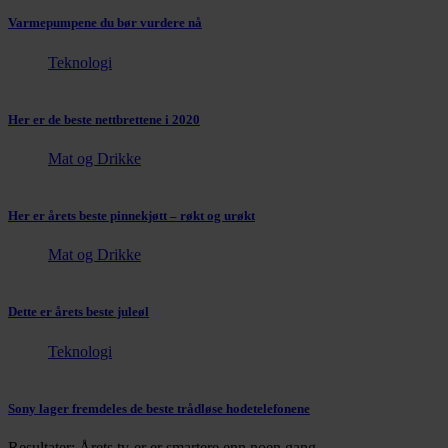
Varmepumpene du bør vurdere nå
Teknologi
Her er de beste nettbrettene i 2020
Mat og Drikke
Her er årets beste pinnekjøtt – røkt og urøkt
Mat og Drikke
Dette er årets beste juleøl
Teknologi
Sony lager fremdeles de beste trådløse hodetelefonene
Resultater: Årets tv-er er smartere enn noen gang