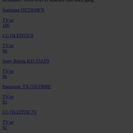
Samsung QE55Q9FN
TV-er
100
LG OLED55C8
TV-er
96
Sony Bravia KD-55AF9
TV-er
96
Panasonic TX-55FZ800E
TV-er
93
LG OLED55C7V
TV-er
92