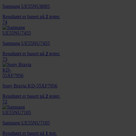
dessuten informasjon om hvordan du bruker nettstedet
Samsung UE55NU8005
vårt, med partnerne våre innen sosiale medier,
annonsering og analysearbeid, som kan kombinere den
Resultatet er basert på
2
tester.
74
med annen informasjon du har gjort tilgjengelig for dem,
eller som de har samlet inn gjennom din bruk av
tjenestene deres.
Samsung UE55NU7455
Resultatet er basert på
2
tester.
73
Sony Bravia KD-55XF7956
Resultatet er basert på
2
tester.
72
Samsung UE55NU7105
Resultatet er basert på
1
test.