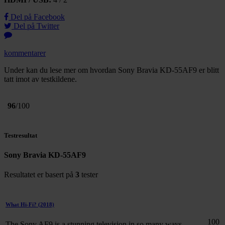
Del på Facebook
Del på Twitter
kommentarer
Under kan du lese mer om hvordan Sony Bravia KD-55AF9 er blitt
tatt imot av testkildene.
96
/100
Testresultat
Sony Bravia KD-55AF9
Resultatet er basert på
3
tester
What Hi-Fi?
(2018)
100
The Sony AF9 is a stunning television in so many ways,