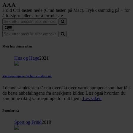
Hold Ctrl-tasten nede (Cmd-tasten på Mac). Trykk samtidig på + for
å forstørre eller - for å forminske.
Mest lest denne uken
Hus og Hage
2021
Varmepumpene du bør vurdere nå
I denne samletesten får du oversikt over varmepumpene som har fått
de beste anbefalingene fra anerkjente kilder. Lær også hvordan du
kan finne riktig varmepumpe for ditt hjem.
Les saken
Populær nå
Sport og Fritid
2018