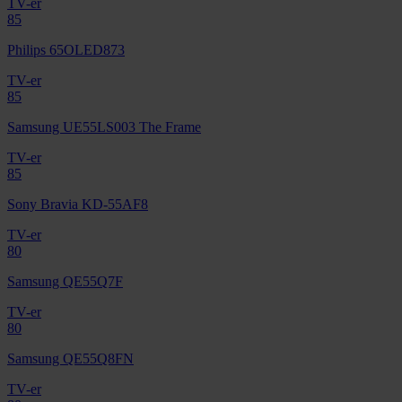
TV-er
85
Philips 65OLED873
TV-er
85
Samsung UE55LS003 The Frame
TV-er
85
Sony Bravia KD-55AF8
TV-er
80
Samsung QE55Q7F
TV-er
80
Samsung QE55Q8FN
TV-er