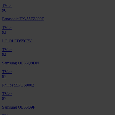
TV-er
96
Panasonic TX-55FZ800E
TV-er
93
LG OLED55C7V
TV-er
92
Samsung QE55Q8DN
TV-er
87
Philips 55POS9002
TV-er
87
Samsung QE55Q9F