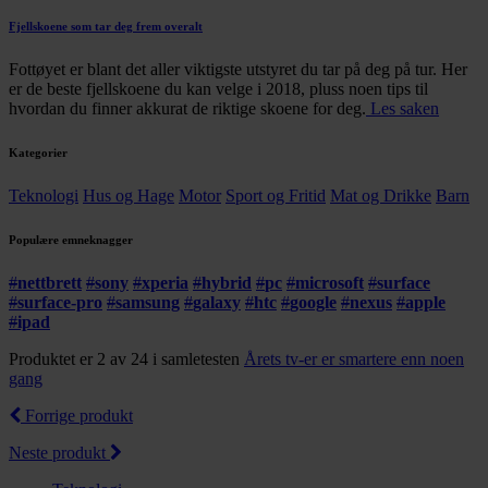
Fjellskoene som tar deg frem overalt
Fottøyet er blant det aller viktigste utstyret du tar på deg på tur. Her
er de beste fjellskoene du kan velge i 2018, pluss noen tips til
hvordan du finner akkurat de riktige skoene for deg.
Les saken
Kategorier
Teknologi
Hus og Hage
Motor
Sport og Fritid
Mat og Drikke
Barn
Populære emneknagger
#
nettbrett
#
sony
#
xperia
#
hybrid
#
pc
#
microsoft
#
surface
#
surface-pro
#
samsung
#
galaxy
#
htc
#
google
#
nexus
#
apple
#
ipad
Produktet er 2 av 24 i samletesten
Årets tv-er er smartere enn noen
gang
Forrige produkt
Neste produkt