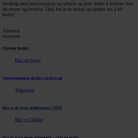
forsiktig med personangrep og sjikane og prøv heller å forklare hva
du mener og hvorfor. Takk for at du bidrar og hjelper oss å bli
bedre!
Annonse
Annonse
Nyeste tester
Hus og Hage
Varmepumpene du bør vurdere nå
Teknologi
Her er de beste nettbrettene i 2020
Mat og Drikke
Her er årets beste pinnekjøtt – røkt og urøkt