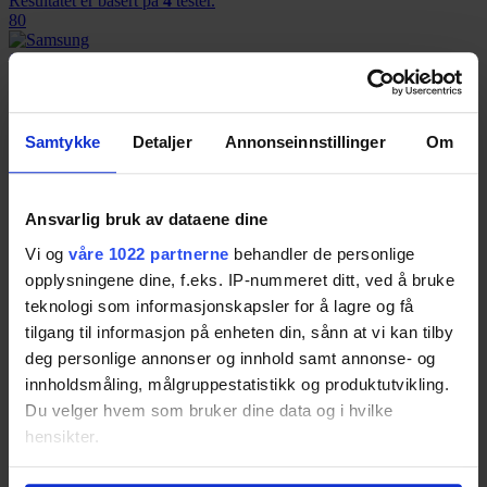
Resultatet er basert på
4
tester.
80
Samsung QE55Q8C
Resultatet er basert på
4
tester.
Samtykke
Detaljer
Annonseinnstillinger
Om
78
Ansvarlig bruk av dataene dine
Samsung UE55MU7005
Vi og
våre 1022 partnerne
behandler de personlige
Resultatet er basert på
1
test.
opplysningene dine, f.eks. IP-nummeret ditt, ved å bruke
78
teknologi som informasjonskapsler for å lagre og få
tilgang til informasjon på enheten din, sånn at vi kan tilby
deg personlige annonser og innhold samt annonse- og
Philips 55PUS6703
innholdsmåling, målgruppestatistikk og produktutvikling.
Resultatet er basert på
4
tester.
Du velger hvem som bruker dine data og i hvilke
75
hensikter.