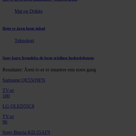
Mat og Drikke
Dette er årets beste juleøl
Teknologi
Sony lager fremdeles de beste trådløse hodetelefonene
Resultater: Årets tv-er er smartere enn noen gang
Samsung QE55Q9FN
TV-er
100
LG OLED55C8
TV-er
96
Sony Bravia KD-55AF9