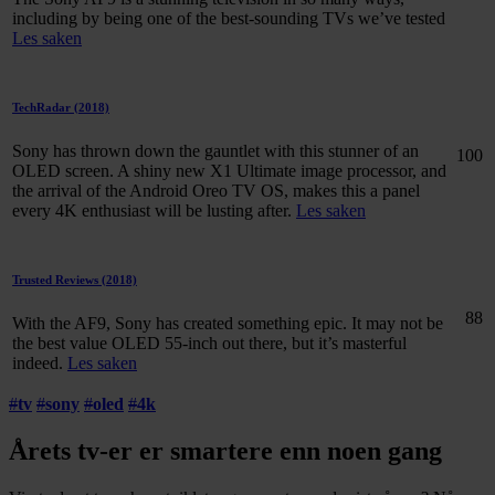
including by being one of the best-sounding TVs we’ve tested
Les saken
TechRadar
(2018)
Sony has thrown down the gauntlet with this stunner of an
100
OLED screen. A shiny new X1 Ultimate image processor, and
the arrival of the Android Oreo TV OS, makes this a panel
every 4K enthusiast will be lusting after.
Les saken
Trusted Reviews
(2018)
88
With the AF9, Sony has created something epic. It may not be
the best value OLED 55-inch out there, but it’s masterful
indeed.
Les saken
#
tv
#
sony
#
oled
#
4k
Årets tv-er er smartere enn noen gang