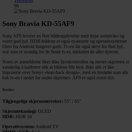
Teknologi
96
Sony Bravia KD-55AF9
Sony AF9 leverer en flott bildeopplevelse med dype sortnivåer og
svært god lyd. HDR-bildene er også nyanserte og operativsystemet
Oreo fra Android fungerer godt. Tv-en får også skryt for flott lyd,
noe som er uvanlig for de fleste tv-er, inkludert de aller dyreste.
Noen av anmelderne liker ikke fjernkontrollen og mener skjermen er
vanskelig å kalibrere slik at bildene blir best. Ikke alle er like
imponerte over Sonys «lean-back design», med en fotstøtte som står
bak tv-en i stedet for under skjermen. AF9 er også svært dyr.
Detaljer
Tilgjengelige skjermstørrelser:
55" / 65"
Skjermteknologi:
OLED
HDR:
HDR 10
Operativsystem:
Android TV
HDMI / USB:
4 / 2