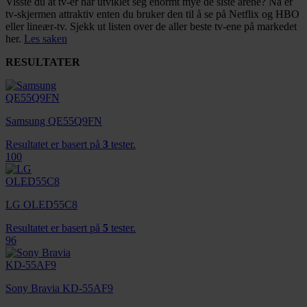
Visste du at tv-er har utviklet seg enormt mye de siste årene? Nå er
tv-skjermen attraktiv enten du bruker den til å se på Netflix og HBO
eller lineær-tv. Sjekk ut listen over de aller beste tv-ene på markedet
her.
Les saken
RESULTATER
Samsung QE55Q9FN
Resultatet er basert på
3
tester.
100
LG OLED55C8
Resultatet er basert på
5
tester.
96
Sony Bravia KD-55AF9