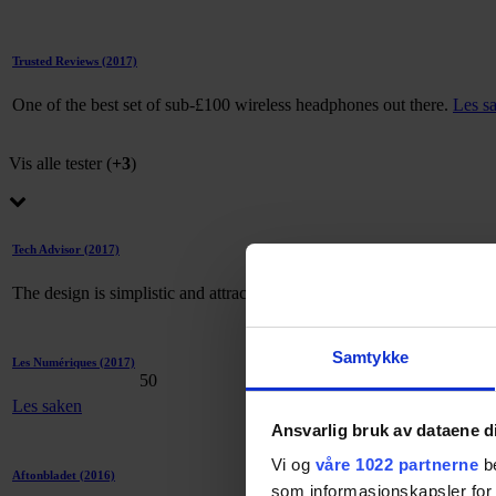
Trusted Reviews
(2017)
One of the best set of sub-£100 wireless headphones out there.
Les s
Vis alle tester (
+3
)
Tech Advisor
(2017)
The design is simplistic and attractive and would be a hit with the 
Samtykke
Les Numériques
(2017)
50
Les saken
Ansvarlig bruk av dataene d
Vi og
våre 1022 partnerne
be
Aftonbladet
(2016)
som informasjonskapsler for å