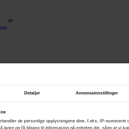
88
aken
fashion-conscious, but there are downsides too; namely comfort and tem
Detaljer
Annonseinnstillinger
ine
handler de personlige opplysningene dine, f.eks. IP-nummeret di
 lagre og få tilgang til informasjon på enheten din, sånn at vi ka
50