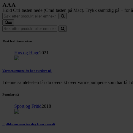
Hold Ctrl-tasten nede (Cmd-tasten på Mac). Trykk samtidig på + for å f
Mest lest denne uken
Hus og Hage
2021
Varmepumpene du bør vurdere nå
I denne samletesten får du oversikt over varmepumpene som har fått d
Populær nå
Sport og Fritid
2018
Fjellskoene som tar deg frem overalt