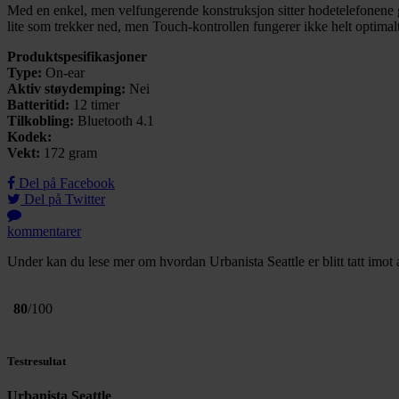
Med en enkel, men velfungerende konstruksjon sitter hodetelefonene 
lite som trekker ned, men Touch-kontrollen fungerer ikke helt optimalt
Produktspesifikasjoner
Type:
On-ear
Aktiv støydemping:
Nei
Batteritid:
12 timer
Tilkobling:
Bluetooth 4.1
Kodek:
Vekt:
172 gram
Del på Facebook
Del på Twitter
kommentarer
Under kan du lese mer om hvordan Urbanista Seattle er blitt tatt imot 
80
/100
Testresultat
Urbanista Seattle