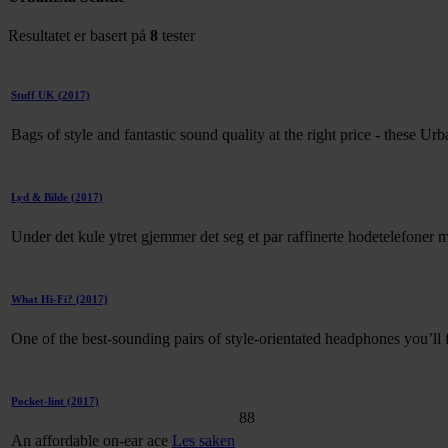
Resultatet er basert på
8
tester
Stuff UK
(2017)
Bags of style and fantastic sound quality at the right price - these Urb
Lyd & Bilde
(2017)
Under det kule ytret gjemmer det seg et par raffinerte hodetelefoner
What Hi-Fi?
(2017)
One of the best-sounding pairs of style-orientated headphones you’ll f
Pocket-lint
(2017)
88
An affordable on-ear ace
Les saken