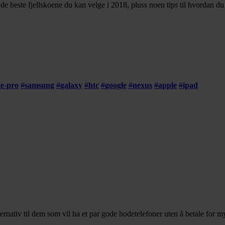
er de beste fjellskoene du kan velge i 2018, pluss noen tips til hvordan d
ce-pro
#
samsung
#
galaxy
#
htc
#
google
#
nexus
#
apple
#
ipad
rnativ til dem som vil ha et par gode hodetelefoner uten å betale for m