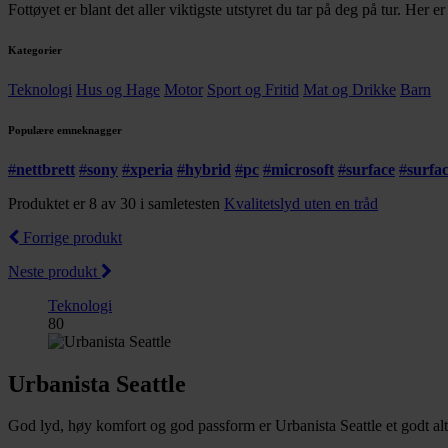
Fottøyet er blant det aller viktigste utstyret du tar på deg på tur. Her 
Kategorier
Teknologi
Hus og Hage
Motor
Sport og Fritid
Mat og Drikke
Barn
Populære emneknagger
#
nettbrett
#
sony
#
xperia
#
hybrid
#
pc
#
microsoft
#
surface
#
surfa
Produktet er 8 av 30 i samletesten
Kvalitetslyd uten en tråd
Forrige produkt
Neste produkt
Teknologi
80
Urbanista Seattle
God lyd, høy komfort og god passform er Urbanista Seattle et godt alte