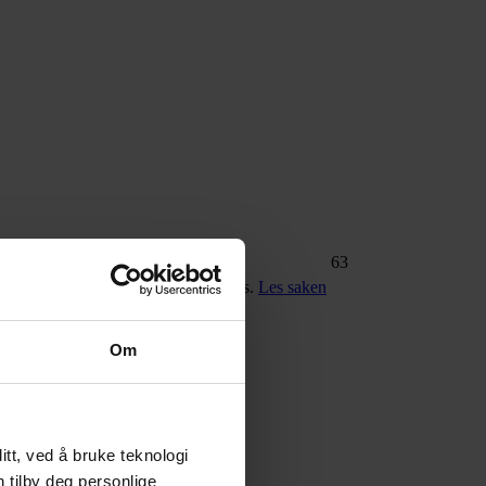
63
peramental touch-based media controls.
Les saken
Om
tt, ved å bruke teknologi
n tilby deg personlige