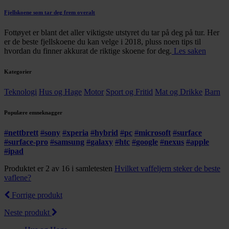
Fjellskoene som tar deg frem overalt
Fottøyet er blant det aller viktigste utstyret du tar på deg på tur. Her
er de beste fjellskoene du kan velge i 2018, pluss noen tips til
hvordan du finner akkurat de riktige skoene for deg.
Les saken
Kategorier
Teknologi
Hus og Hage
Motor
Sport og Fritid
Mat og Drikke
Barn
Populære emneknagger
#
nettbrett
#
sony
#
xperia
#
hybrid
#
pc
#
microsoft
#
surface
#
surface-pro
#
samsung
#
galaxy
#
htc
#
google
#
nexus
#
apple
#
ipad
Produktet er 2 av 16 i samletesten
Hvilket vaffeljern steker de beste
vaflene?
Forrige produkt
Neste produkt