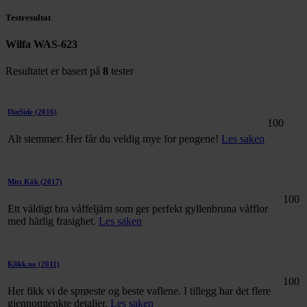
Testresultat
Wilfa WAS-623
Resultatet er basert på
8
tester
DinSide
(2016)
100
Alt stemmer: Her får du veldig mye for pengene!
Les saken
Mitt Kök
(2017)
100
Ett väldigt bra våffeljärn som ger perfekt gyllenbruna våfflor
med härlig frasighet.
Les saken
Klikk.no
(2011)
100
Her fikk vi de sprøeste og beste vaflene. I tillegg har det flere
gjennomtenkte detaljer.
Les saken