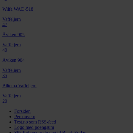
Wilfa WAD-518
Vaffeljern
47
Åviken 905
Vaffeljern
40
Åviken 904
Vaffeljern
35
Biltema Vaffeljern
Vaffeljern
20
Forsiden
Personvern
Test.no som RSS-feed
Logo med poengsum
Slik forbereder du deg til Black Friday