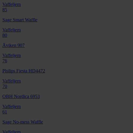
Vaffeljern
85
Sage Smart Waffle
Vaffeljern
80
Åviken 907
Vaffeljern
76
Philips Fiesta HD4472
Vaffeljern
70
OBH Nordica 6953
Vaffeljern
61
Sage No-mess Waffle
Vaffeljern