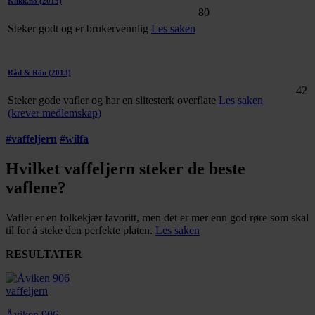
Klikk.no
(2015)
80
Steker godt og er brukervennlig
Les saken
Råd & Rön
(2013)
42
Steker gode vafler og har en slitesterk overflate
Les saken
(krever medlemskap)
#
vaffeljern
#
wilfa
Hvilket vaffeljern steker de beste
vaflene?
Vafler er en folkekjær favoritt, men det er mer enn god røre som skal
til for å steke den perfekte platen.
Les saken
RESULTATER
Åviken 906