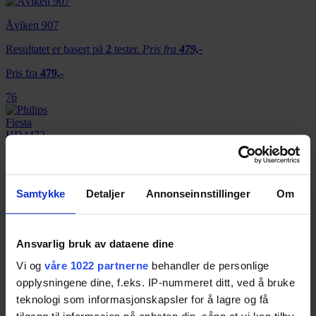
Åviken 907
Resultatet er basert på
2
tester.
Pris fra
479,-
Pris fra
479,-
76
Philips Fiesta HD4472
Resultatet er basert på
2
tester.
Samtykke
Detaljer
Annonseinnstillinger
Om
70
Ansvarlig bruk av dataene dine
OBH Nordica 6953
Vi og
våre 1022 partnerne
behandler de personlige
Resultatet er basert på
5
tester.
opplysningene dine, f.eks. IP-nummeret ditt, ved å bruke
61
teknologi som informasjonskapsler for å lagre og få