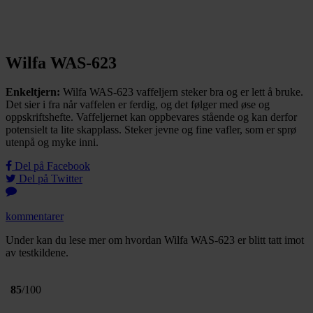
Wilfa WAS-623
Enkeltjern:
Wilfa WAS-623 vaffeljern steker bra og er lett å bruke.
Det sier i fra når vaffelen er ferdig, og det følger med øse og
oppskriftshefte. Vaffeljernet kan oppbevares stående og kan derfor
potensielt ta lite skapplass. Steker jevne og fine vafler, som er sprø
utenpå og myke inni.
Del på Facebook
Del på Twitter
kommentarer
Under kan du lese mer om hvordan Wilfa WAS-623 er blitt tatt imot
av testkildene.
85
/100