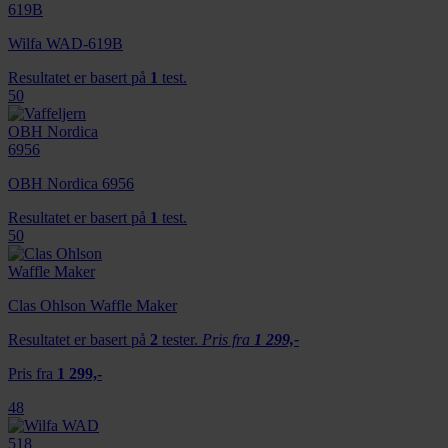
mediefunksjoner og for å analysere trafikken vår. Vi deler
dessuten informasjon om hvordan du bruker nettstedet
Wilfa WAD-619B
vårt, med partnerne våre innen sosiale medier,
Resultatet er basert på
1
test.
annonsering og analysearbeid, som kan kombinere den
50
med annen informasjon du har gjort tilgjengelig for dem,
eller som de har samlet inn gjennom din bruk av
tjenestene deres.
OBH Nordica 6956
Resultatet er basert på
1
test.
50
Clas Ohlson Waffle Maker
Resultatet er basert på
2
tester.
Pris fra
1 299,-
Pris fra
1 299,-
48