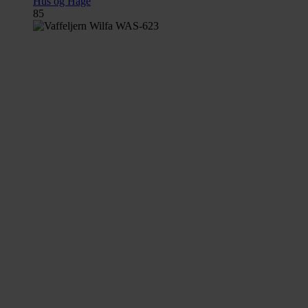
Hus og Hage
85