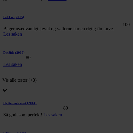
Let Liv
(2015)
100
Bager usædvanligt jævnt og vaflerne har en rigtig fin farve.
Les saken
DinSide
(2009)
80
Les saken
Vis alle tester (
+3
)
Hyttemagasinet
(2014)
80
Så godt som perfekt!
Les saken