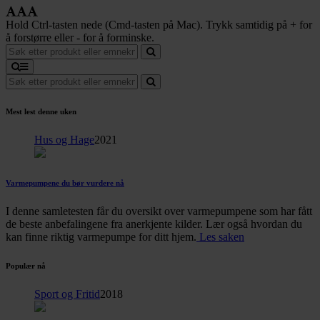
Hold Ctrl-tasten nede (Cmd-tasten på Mac). Trykk samtidig på + for
å forstørre eller - for å forminske.
Mest lest denne uken
Hus og Hage
2021
Varmepumpene du bør vurdere nå
I denne samletesten får du oversikt over varmepumpene som har fått
de beste anbefalingene fra anerkjente kilder. Lær også hvordan du
kan finne riktig varmepumpe for ditt hjem.
Les saken
Populær nå
Sport og Fritid
2018