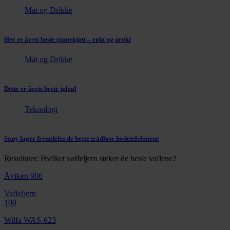
Mat og Drikke
Her er årets beste pinnekjøtt – røkt og urøkt
Mat og Drikke
Dette er årets beste juleøl
Teknologi
Sony lager fremdeles de beste trådløse hodetelefonene
Resultater: Hvilket vaffeljern steker de beste vaflene?
Åviken 906
Vaffeljern
100
Wilfa WAS-623