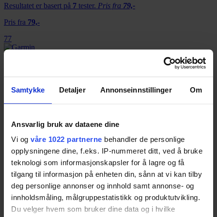
Resultatet er basert på
7
tester.
Pris fra
79,-
Pris fra
79,-
77
Garmin Forerunner 35
Resultatet er basert på
14
tester.
Pris fra
36,-
Samtykke
Detaljer
Annonseinnstillinger
Om
Pris fra
36,-
75
Ansvarlig bruk av dataene dine
Vi og
våre 1022 partnerne
behandler de personlige
opplysningene dine, f.eks. IP-nummeret ditt, ved å bruke
TomTom Adventurer
teknologi som informasjonskapsler for å lagre og få
Resultatet er basert på
8
tester.
Pris fra
199,-
tilgang til informasjon på enheten din, sånn at vi kan tilby
deg personlige annonser og innhold samt annonse- og
Pris fra
199,-
innholdsmåling, målgruppestatistikk og produktutvikling.
75
Du velger hvem som bruker dine data og i hvilke