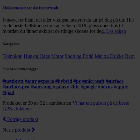
Fjellskoene som tar deg frem overalt
Fottøyet er blant det aller viktigste utstyret du tar på deg på tur. Her
er de beste fjellskoene du kan velge i 2018, pluss noen tips til
hvordan du finner akkurat de riktige skoene for deg.
Les saken
Kategorier
Teknologi
Hus og Hage
Motor
Sport og Fritid
Mat og Drikke
Barn
Populære emneknagger
#
nettbrett
#
sony
#
xperia
#
hybrid
#
pc
#
microsoft
#
surface
#
surface-pro
#
samsung
#
galaxy
#
htc
#
google
#
nexus
#
apple
#
ipad
Produktet er 30 av 32 i samletesten
Vi har tatt pulsen på de beste
GPS-klokkene
Forrige produkt
Neste produkt