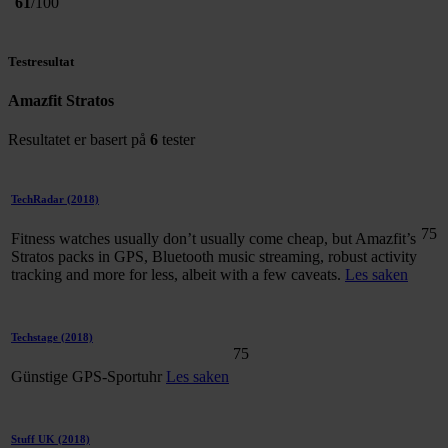
61
/100
Testresultat
Amazfit Stratos
Resultatet er basert på
6
tester
TechRadar
(2018)
75
Fitness watches usually don’t usually come cheap, but Amazfit’s
Stratos packs in GPS, Bluetooth music streaming, robust activity
tracking and more for less, albeit with a few caveats.
Les saken
Techstage
(2018)
75
Günstige GPS-Sportuhr
Les saken
Stuff UK
(2018)