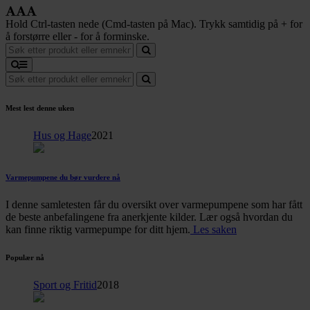
Hold Ctrl-tasten nede (Cmd-tasten på Mac). Trykk samtidig på + for
å forstørre eller - for å forminske.
Mest lest denne uken
Hus og Hage
2021
Varmepumpene du bør vurdere nå
I denne samletesten får du oversikt over varmepumpene som har fått
de beste anbefalingene fra anerkjente kilder. Lær også hvordan du
kan finne riktig varmepumpe for ditt hjem.
Les saken
Populær nå
Sport og Fritid
2018