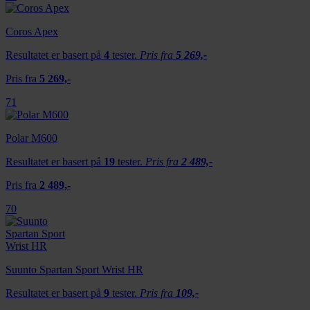
med annen informasjon du har gjort tilgjengelig for dem,
Coros Apex
eller som de har samlet inn gjennom din bruk av
tjenestene deres.
Resultatet er basert på
4
tester.
Pris fra
5 269,-
Pris fra
5 269,-
71
Polar M600
Resultatet er basert på
19
tester.
Pris fra
2 489,-
Pris fra
2 489,-
70
Suunto Spartan Sport Wrist HR
Resultatet er basert på
9
tester.
Pris fra
109,-