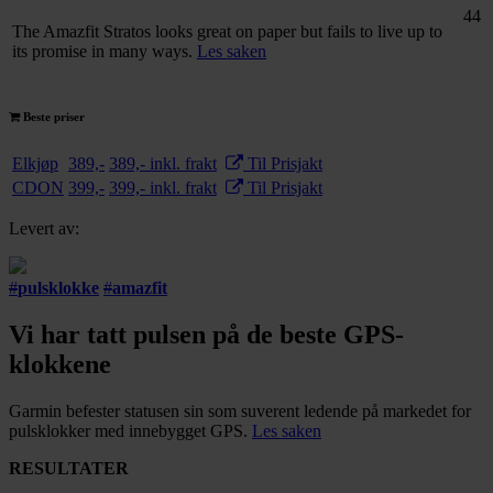
44
The Amazfit Stratos looks great on paper but fails to live up to
its promise in many ways.
Les saken
Beste priser
Elkjøp
389,-
389,- inkl. frakt
Til Prisjakt
CDON
399,-
399,- inkl. frakt
Til Prisjakt
Levert av:
#
pulsklokke
#
amazfit
Vi har tatt pulsen på de beste GPS-
klokkene
Garmin befester statusen sin som suverent ledende på markedet for
pulsklokker med innebygget GPS.
Les saken
RESULTATER