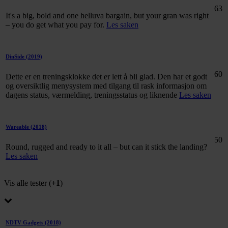
63
It's a big, bold and one helluva bargain, but your gran was right
– you do get what you pay for.
Les saken
DinSide
(2019)
60
Dette er en treningsklokke det er lett å bli glad. Den har et godt
og oversiktlig menysystem med tilgang til rask informasjon om
dagens status, værmelding, treningsstatus og liknende
Les saken
Wareable
(2018)
50
Round, rugged and ready to it all – but can it stick the landing?
Les saken
Vis alle tester (
+1
)
NDTV Gadgets
(2018)