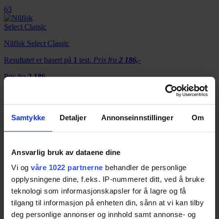
63
Nilfisk Select Classic
Resultatet er basert på
1
test.
Pris fra
2 186,-
Pris fra
2 186,-
63
Samtykke
Detaljer
Annonseinnstillinger
Om
Philips PowerGo FC8243
Ansvarlig bruk av dataene dine
Resultatet er basert på
1
test.
63
Vi og
våre 1022 partnerne
behandler de personlige
opplysningene dine, f.eks. IP-nummeret ditt, ved å bruke
teknologi som informasjonskapsler for å lagre og få
tilgang til informasjon på enheten din, sånn at vi kan tilby
Philips PowerPro Expert FC9729
deg personlige annonser og innhold samt annonse- og