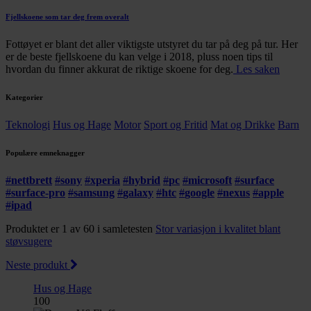
Fjellskoene som tar deg frem overalt
Fottøyet er blant det aller viktigste utstyret du tar på deg på tur. Her
er de beste fjellskoene du kan velge i 2018, pluss noen tips til
hvordan du finner akkurat de riktige skoene for deg.
Les saken
Kategorier
Teknologi
Hus og Hage
Motor
Sport og Fritid
Mat og Drikke
Barn
Populære emneknagger
#
nettbrett
#
sony
#
xperia
#
hybrid
#
pc
#
microsoft
#
surface
#
surface-pro
#
samsung
#
galaxy
#
htc
#
google
#
nexus
#
apple
#
ipad
Produktet er 1 av 60 i samletesten
Stor variasjon i kvalitet blant
støvsugere
Neste produkt
Hus og Hage
100