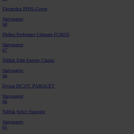
Electrolux PD91-Green
Støvsugere
68
Philips Performer Ultimate FC8955
Støvsugere
67
Nilfisk Elite Energy Classic
Støvsugere
66
Dyson DC37C PARQUET
Støvsugere
66
Nilfisk Select Superior
Støvsugere
65