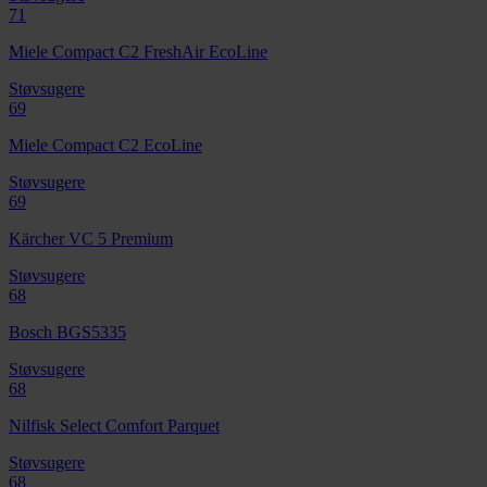
71
Miele Compact C2 FreshAir EcoLine
Støvsugere
69
Miele Compact C2 EcoLine
Støvsugere
69
Kärcher VC 5 Premium
Støvsugere
68
Bosch BGS5335
Støvsugere
68
Nilfisk Select Comfort Parquet
Støvsugere
68