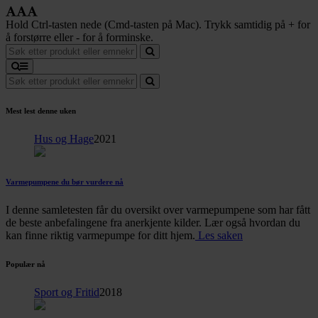
Hold Ctrl-tasten nede (Cmd-tasten på Mac). Trykk samtidig på + for
å forstørre eller - for å forminske.
Mest lest denne uken
Hus og Hage
2021
Varmepumpene du bør vurdere nå
I denne samletesten får du oversikt over varmepumpene som har fått
de beste anbefalingene fra anerkjente kilder. Lær også hvordan du
kan finne riktig varmepumpe for ditt hjem.
Les saken
Populær nå
Sport og Fritid
2018