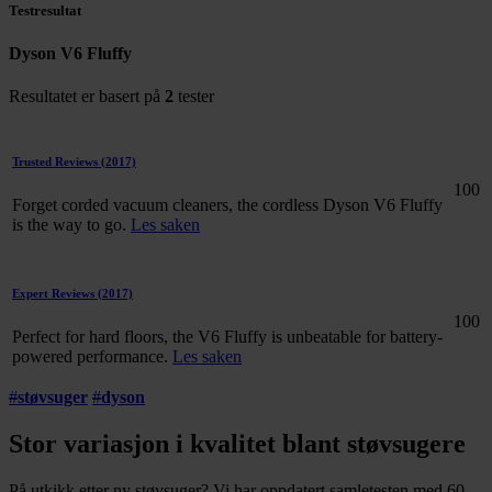
Testresultat
Dyson V6 Fluffy
Resultatet er basert på
2
tester
Trusted Reviews
(2017)
100
Forget corded vacuum cleaners, the cordless Dyson V6 Fluffy
is the way to go.
Les saken
Expert Reviews
(2017)
100
Perfect for hard floors, the V6 Fluffy is unbeatable for battery-
powered performance.
Les saken
#
støvsuger
#
dyson
Stor variasjon i kvalitet blant støvsugere
På utkikk etter ny støvsuger? Vi har oppdatert samletesten med 60