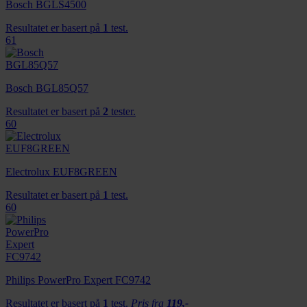
dessuten informasjon om hvordan du bruker nettstedet
Bosch BGLS4500
vårt, med partnerne våre innen sosiale medier,
Resultatet er basert på
1
test.
annonsering og analysearbeid, som kan kombinere den
61
med annen informasjon du har gjort tilgjengelig for dem,
eller som de har samlet inn gjennom din bruk av
tjenestene deres.
Bosch BGL85Q57
Resultatet er basert på
2
tester.
60
Electrolux EUF8GREEN
Resultatet er basert på
1
test.
60
Philips PowerPro Expert FC9742
Resultatet er basert på
1
test.
Pris fra
119,-