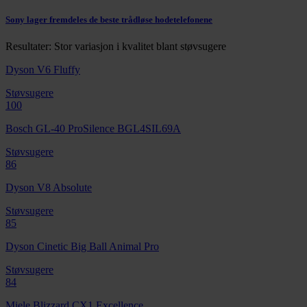
Sony lager fremdeles de beste trådløse hodetelefonene
Resultater: Stor variasjon i kvalitet blant støvsugere
Dyson V6 Fluffy
Støvsugere
100
Bosch GL-40 ProSilence BGL4SIL69A
Støvsugere
86
Dyson V8 Absolute
Støvsugere
85
Dyson Cinetic Big Ball Animal Pro
Støvsugere
84
Miele Blizzard CX1 Excellence