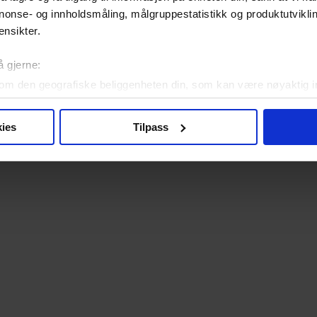
nonse- og innholdsmåling, målgruppestatistikk og produktutvikl
ensikter.
å gjerne:
om den geografiske beliggenheten din, som kan være nøyaktig in
in ved å aktivt skanne den for bestemte karakteristikker (fingera
om hvordan dine personlige data behandles og hvordan du kan v
ies
Tilpass
 trekke tilbake ditt samtykke fra erklæringen om informasjonskap
 for å gi innhold og annonser et personlig preg, for å levere sos
deler dessuten informasjon om hvordan du bruker nettstedet vårt,
og analysearbeid, som kan kombinere den med annen informasjon d
 inn gjennom din bruk av tjenestene deres.