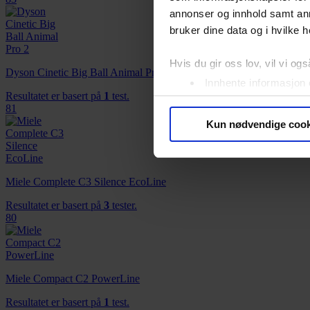
annonser og innhold samt an
bruker dine data og i hvilke h
Hvis du gir oss lov, vil vi ogs
Dyson Cinetic Big Ball Animal Pro 2
Innhente informasjon 
Resultatet er basert på
1
test.
Identifisere enheten d
81
Under
mer info
kan du lese 
Kun nødvendige cook
Du kan hele tiden endre eller
Vi bruker informasjonskapsler
Miele Complete C3 Silence EcoLine
analysere trafikken vår. Vi 
sosiale medier, annonsering 
Resultatet er basert på
3
tester.
80
dem, eller som de har samlet
Miele Compact C2 PowerLine
Resultatet er basert på
1
test.