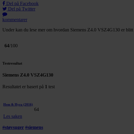
Del på Facebook
Del på Twitter
kommentarer
Under kan du lese mer om hvordan Siemens Z4.0 VSZ4G130 er blitt ta
64
/100
Testresultat
Siemens Z4.0 VSZ4G130
Resultatet er basert på
1
test
Hem & Hyra
(2016)
64
Les saken
#
støvsuger
#
siemens