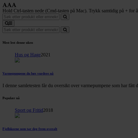
Hold Ctrl-tasten nede (Cmd-tasten på Mac). Trykk samtidig på + for å f
Mest lest denne uken
Hus og Hage
2021
Varmepumpene du bør vurdere nå
I denne samletesten får du oversikt over varmepumpene som har fått d
Populær nå
Sport og Fritid
2018
Fjellskoene som tar deg frem overalt