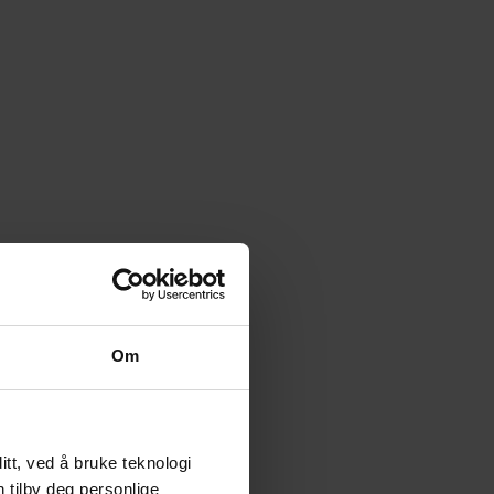
Om
tt, ved å bruke teknologi
n tilby deg personlige