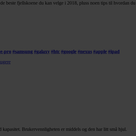
er de beste fjellskoene du kan velge i 2018, pluss noen tips til hvordan d
ce-pro
#
samsung
#
galaxy
#
htc
#
google
#
nexus
#
apple
#
ipad
sugere
pasitet. Brukervennligheten er middels og den har litt små hjul.