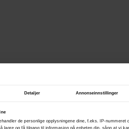
Detaljer
Annonseinnstillinger
ine
handler de personlige opplysningene dine, f.eks. IP-nummeret di
 lagre og få tilgang til informasjon på enheten din, sånn at vi ka