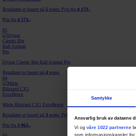
Resultatet er basert på
5
tester.
Pris fra
4 173,-
Pris fra
4 173,-
85
Dyson Cinetic Big Ball Animal Pro
Resultatet er basert på
4
tester.
84
Samtykke
Miele Blizzard CX1 Excellence
Resultatet er basert på
3
tester.
Pris fra
3 963,-
Ansvarlig bruk av dataene d
Pris fra
3 963,-
Vi og
våre 1022 partnerne
be
som informasjonskapsler for å
83