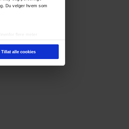
ing. Du velger hvem som
nenfor flere meter
vtrykk)
elge hvordan de skal brukes.
Tillat alle cookies
sler.
iale mediefunksjoner og for å
 med partnerne våre innen
u har gjort tilgjengelig for