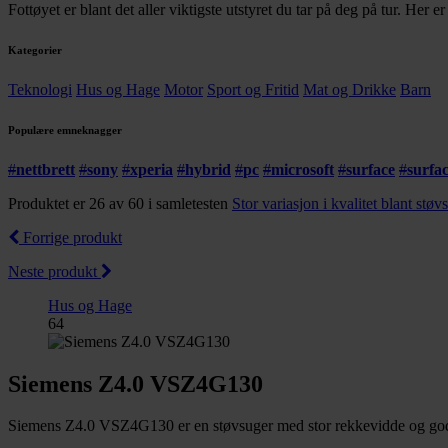
Fottøyet er blant det aller viktigste utstyret du tar på deg på tur. Her 
Kategorier
Teknologi
Hus og Hage
Motor
Sport og Fritid
Mat og Drikke
Barn
Populære emneknagger
#
nettbrett
#
sony
#
xperia
#
hybrid
#
pc
#
microsoft
#
surface
#
surfa
Produktet er 26 av 60 i samletesten
Stor variasjon i kvalitet blant støv
Forrige produkt
Neste produkt
Hus og Hage
64
Siemens Z4.0 VSZ4G130
Siemens Z4.0 VSZ4G130 er en støvsuger med stor rekkevidde og god ka