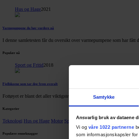
Hus og Hage
2021
Varmepumpene du bør vurdere nå
I denne samletesten får du oversikt over varmepumpene som har fått d
Populær nå
Sport og Fritid
2018
Fjellskoene som tar deg frem overalt
Fottøyet er blant det aller viktigste utstyret du tar på deg på tur. Her 
Samtykke
Kategorier
Ansvarlig bruk av dataene d
Teknologi
Hus og Hage
Motor
Sport og Fritid
Mat og Drikke
Barn
Vi og
våre 1022 partnerne
be
Populære emneknagger
som informasjonskapsler for å