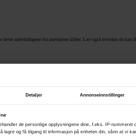
e beste anbefalingene fra anerkjente kilder. Lær også hvordan du kan f
er de beste fjellskoene du kan velge i 2018, pluss noen tips til hvordan d
Detaljer
Annonseinnstillinger
ine
handler de personlige opplysningene dine, f.eks. IP-nummeret di
 lagre og få tilgang til informasjon på enheten din, sånn at vi ka