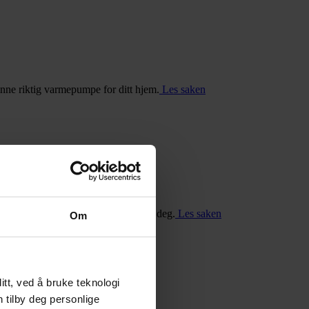
inne riktig varmepumpe for ditt hjem.
Les saken
u finner akkurat de riktige skoene for deg.
Les saken
Om
tt, ved å bruke teknologi
n tilby deg personlige