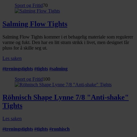
Sport og Fritid
70
Salming Flow Tights
Salming Flow Tights kommer i et behagelig materiale som regulerer
varme og fukt. Den har en litt stram strikk i livet, men designet får
pluss for å skille seg ut.
Les saken
#
treningstights
#
tights
#
salming
Sport og Fritid
100
Röhnisch Shape Lynne 7/8 "Anti-shake"
Tights
Les saken
#
treningstights
#
tights
#
ronhisch