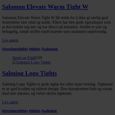
Salomon Elevate Warm Tight W
Salomon Elevate Warm Tight W får trekk for å ikke gi særlig god
beskyttelse mot vind og kulde. Ellers har den gode egenskaper som
at den holder seg tørr og har fleece på innsiden. Stoffet er tynt og
behagelig, untatt stoffet rundt knærne som strammer unødvendig.
Les saken
#
treningstights
#
tights
#
salomon
Sport og Fritid
100
Salming Logo Tights
Salming Logo Tights er gode tights for ulike typer trening. Tightsene
er av god kvalitet og stilrent design. Den transporterer fukt og varme
med stor suksess, og virker derfor kjølende.
Les saken
#
treningstights
#
tights
#
salming