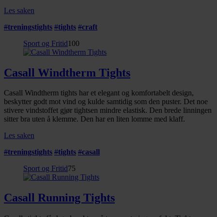
Les saken
#
treningstights
#
tights
#
craft
Sport og Fritid
100
Casall Windtherm Tights
Casall Windtherm tights har et elegant og komfortabelt design,
beskytter godt mot vind og kulde samtidig som den puster. Det noe
stivere vindstoffet gjør tightsen mindre elastisk. Den brede linningen
sitter bra uten å klemme. Den har en liten lomme med klaff.
Les saken
#
treningstights
#
tights
#
casall
Sport og Fritid
75
Casall Running Tights