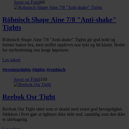
Sport og Fritid
60
Röhnisch Shape Aine 7/8 "Anti-shake"
Tights
Röhnisch Shape Aine 7/8 "Anti-shake" Tights gir god hold og
former baken bra, men stoffet oppleves noe tykt og litt klamt. Bedre
for styrketrening enn lange løpeturer.
Les saken
#
treningstights
#
tights
#
ronhisch
Sport og Fritid
100
Reebok Osr Tight
Reebok Osr Tight sitter som et skudd med svært god bevegelighet.
Strikken i livet gjør at tightsen ikke sklir ned, samtidig som den ikke
er ubehagelig.