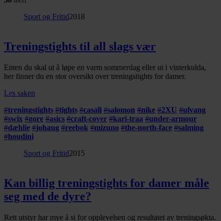
Sport og Fritid
2018
Treningstights til all slags vær
Enten du skal ut å løpe en varm sommerdag eller ut i vinterkulda,
her finner du en stor oversikt over treningstights for damer.
Les saken
#
treningstights
#
tights
#
casall
#
salomon
#
nike
#
2XU
#
ulvang
#
swix
#
gore
#
asics
#
craft-cover
#
kari-traa
#
under-armour
#
dæhlie
#
johaug
#
reebok
#
mizuno
#
the-north-face
#
salming
#
houdini
Sport og Fritid
2015
Kan billig treningstights for damer måle
seg med de dyre?
Rett utstyr har mye å si for opplevelsen og resultatet av treningsøkta.