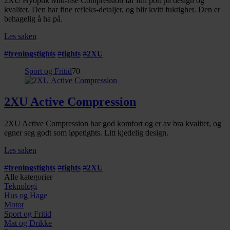
2XU Hyoptik Mid-rise Compression får full pott på design og
kvalitet. Den har fine refleks-detaljer, og blir kvitt fuktighet. Den er
behagelig å ha på.
Les saken
#
treningstights
#
tights
#
2XU
Sport og Fritid
70
2XU Active Compression
2XU Active Compression har god komfort og er av bra kvalitet, og
egner seg godt som løpetights. Litt kjedelig design.
Les saken
#
treningstights
#
tights
#
2XU
Alle kategorier
Teknologi
Hus og Hage
Motor
Sport og Fritid
Mat og Drikke