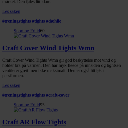
mørket. Den føles litt klam.
Les saken
#
treningstights
#
tights
#
dæhlie
Sport og Fritid
60
Craft Cover Wind Tights Wmn
Craft Cover Wind Tights Wmn gir god beskyttelse mot vind og
holder bra på varmen. Den har myk fleece på innsiden og tightsen
ventilerer greit men ikke maksimalt. Den er også litt løs i
passformen.
Les saken
#
treningstights
#
tights
#
craft-cover
Sport og Fritid
95
Craft AR Flow Tights