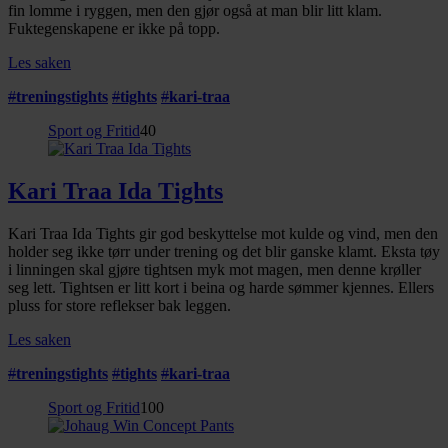
fin lomme i ryggen, men den gjør også at man blir litt klam.
Fuktegenskapene er ikke på topp.
Les saken
#
treningstights
#
tights
#
kari-traa
Sport og Fritid
40
Kari Traa Ida Tights
Kari Traa Ida Tights gir god beskyttelse mot kulde og vind, men den
holder seg ikke tørr under trening og det blir ganske klamt. Eksta tøy
i linningen skal gjøre tightsen myk mot magen, men denne krøller
seg lett. Tightsen er litt kort i beina og harde sømmer kjennes. Ellers
pluss for store reflekser bak leggen.
Les saken
#
treningstights
#
tights
#
kari-traa
Sport og Fritid
100