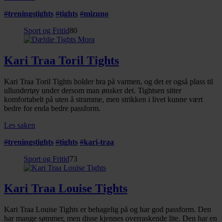
#
treningstights
#
tights
#
mizuno
Sport og Fritid
80
Kari Traa Toril Tights
Kari Traa Toril Tights holder bra på varmen, og det er også plass til
ullundertøy under dersom man ønsker det. Tightsen sitter
komfortabelt på uten å stramme, men strikken i livet kunne vært
bedre for enda bedre passform.
Les saken
#
treningstights
#
tights
#
kari-traa
Sport og Fritid
73
Kari Traa Louise Tights
Kari Traa Louise Tights er behagelig på og har god passform. Den
har mange sømmer, men disse kjennes overraskende lite. Den har en