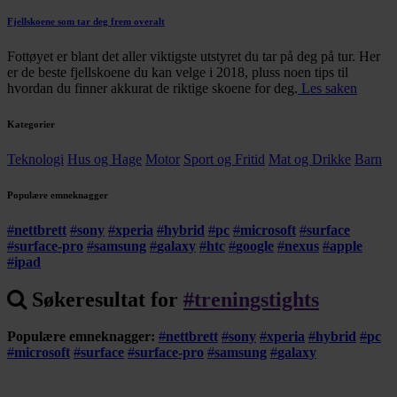
Fjellskoene som tar deg frem overalt
Fottøyet er blant det aller viktigste utstyret du tar på deg på tur. Her
er de beste fjellskoene du kan velge i 2018, pluss noen tips til
hvordan du finner akkurat de riktige skoene for deg.
Les saken
Kategorier
Teknologi
Hus og Hage
Motor
Sport og Fritid
Mat og Drikke
Barn
Populære emneknagger
#
nettbrett
#
sony
#
xperia
#
hybrid
#
pc
#
microsoft
#
surface
#
surface-pro
#
samsung
#
galaxy
#
htc
#
google
#
nexus
#
apple
#
ipad
Søkeresultat for
#
treningstights
Populære emneknagger:
#
nettbrett
#
sony
#
xperia
#
hybrid
#
pc
#
microsoft
#
surface
#
surface-pro
#
samsung
#
galaxy