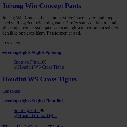
Johaug Win Concept Pants
Johaug Win Concept Pants får skryt for å være svært god i møte
med vind, og den holder deg varm. Stoffet som skal hindre vind i å
slippe gjennom er sydd på utsiden av tightsen, noe som resulterer i at
den ikke oppleves klam. Passformen er god.
Les saken
#
treningstights
#
tights
#
johaug
Sport og Fritid
100
Houdini WS Cross Tights
Les saken
#
treningstights
#
tights
#
houdini
Sport og Fritid
90