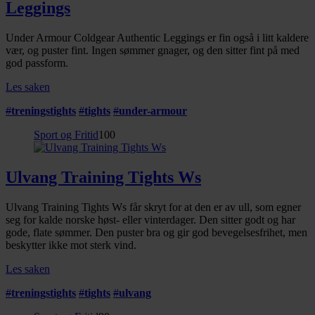
Leggings
Under Armour Coldgear Authentic Leggings er fin også i litt kaldere
vær, og puster fint. Ingen sømmer gnager, og den sitter fint på med
god passform.
Les saken
#
treningstights
#
tights
#
under-armour
Sport og Fritid
100
Ulvang Training Tights Ws
Ulvang Training Tights Ws får skryt for at den er av ull, som egner
seg for kalde norske høst- eller vinterdager. Den sitter godt og har
gode, flate sømmer. Den puster bra og gir god bevegelsesfrihet, men
beskytter ikke mot sterk vind.
Les saken
#
treningstights
#
tights
#
ulvang