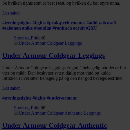
Se hvilken tights som er best i test, og hvilken du bør styre unna.
Les saken
#
treningstights
#
tights
#
peak-performance
#
adidas
#
casall
#
salomon
#
nike
#
houdini
#
ronhisch
#
craft
#
2XU
Sport og Fritid
40
Under Armour Coldgear Leggings
Under Armour Coldgear Leggings er god å behagelig når det er fint
vær og mildt. Den beskytter svært dårlig mot vind og kulde.
Strikken i livet sitter behagelig på og den har god bevegelsesfrihet.
Les saken
#
treningstights
#
tights
#
under-armour
Sport og Fritid
88
Under Armour Coldgear Authentic