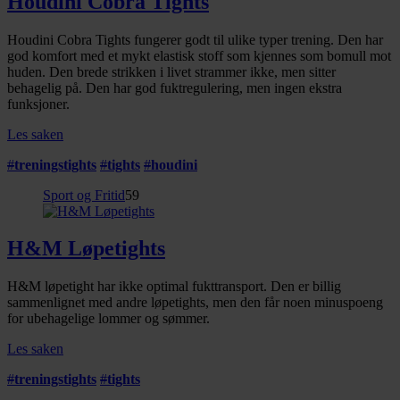
Houdini Cobra Tights
Houdini Cobra Tights fungerer godt til ulike typer trening. Den har
god komfort med et mykt elastisk stoff som kjennes som bomull mot
huden. Den brede strikken i livet strammer ikke, men sitter
behagelig på. Den har god fuktregulering, men ingen ekstra
funksjoner.
Les saken
#
treningstights
#
tights
#
houdini
Sport og Fritid
59
H&M Løpetights
H&M løpetight har ikke optimal fukttransport. Den er billig
sammenlignet med andre løpetights, men den får noen minuspoeng
for ubehagelige lommer og sømmer.
Les saken
#
treningstights
#
tights