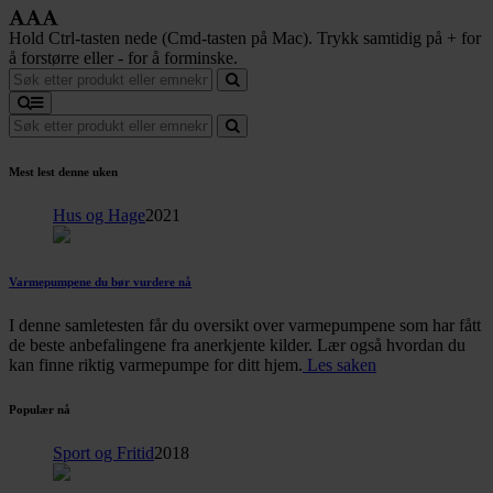
Hold Ctrl-tasten nede (Cmd-tasten på Mac). Trykk samtidig på + for
å forstørre eller - for å forminske.
Mest lest denne uken
Hus og Hage
2021
Varmepumpene du bør vurdere nå
I denne samletesten får du oversikt over varmepumpene som har fått
de beste anbefalingene fra anerkjente kilder. Lær også hvordan du
kan finne riktig varmepumpe for ditt hjem.
Les saken
Populær nå
Sport og Fritid
2018