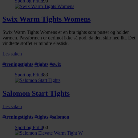
Sport og Fritid
90
Swix Warm Tights Womens
Swix Warm Tights Womens er en bra tights som puster og holder
varmen. Passformen er derimot ikke så god, da den sklir ned litt. Det
vindtette stoffet er mindre elastisk.
Les saken
#
treningstights
#
tights
#
swix
Sport og Fritid
83
Salomon Start Tights
Les saken
#
treningstights
#
tights
#
salomon
Sport og Fritid
60