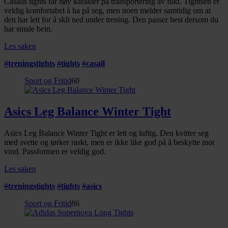
Casalls tights får høy karakter på transportering av fukt. Tightsen er
veldig komfortabel å ha på seg, men noen melder samtidig om at
den har lett for å skli ned under trening. Den passer best dersom du
har smale bein.
Les saken
#
treningstights
#
tights
#
casall
Sport og Fritid
60
Asics Leg Balance Winter Tight
Asics Leg Balance Winter Tight er lett og luftig. Den kvitter seg
med svette og tørker raskt, men er ikke like god på å beskytte mot
vind. Passformen er veldig god.
Les saken
#
treningstights
#
tights
#
asics
Sport og Fritid
86