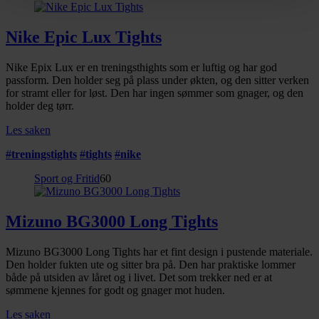
Vi bruker informasjonskapsler for å gi innhold og
Nike Epic Lux Tights
annonser et personlig preg, for å levere sosiale
mediefunksjoner og for å analysere trafikken vår. Vi deler
Nike Epix Lux er en treningsthights som er luftig og har god
dessuten informasjon om hvordan du bruker nettstedet
passform. Den holder seg på plass under økten, og den sitter verken
for stramt eller for løst. Den har ingen sømmer som gnager, og den
vårt, med partnerne våre innen sosiale medier,
holder deg tørr.
annonsering og analysearbeid, som kan kombinere den
med annen informasjon du har gjort tilgjengelig for dem,
Les saken
eller som de har samlet inn gjennom din bruk av
#
treningstights
#
tights
#
nike
tjenestene deres.
Sport og Fritid
60
Mizuno BG3000 Long Tights
Mizuno BG3000 Long Tights har et fint design i pustende materiale.
Den holder fukten ute og sitter bra på. Den har praktiske lommer
både på utsiden av låret og i livet. Det som trekker ned er at
sømmene kjennes for godt og gnager mot huden.
Les saken