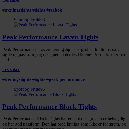
Les saken
#
treningstights
#
tights
#
reebok
Sport og Fritid
93
Peak Performance Lavvu Tights
Peak Performances Lavvu treningstights er god på fukttransport,
støtte og passform, og designet tiltaler testkildene. Prisen trekker noe
ned.
Les saken
#
treningstights
#
tights
#
peak-performance
Sport og Fritid
95
Peak Performance Block Tights
Peak Performance Block Tights har et pent design, den er behagelig
og har god passform. Den har bred linning som ikke er for stram, og