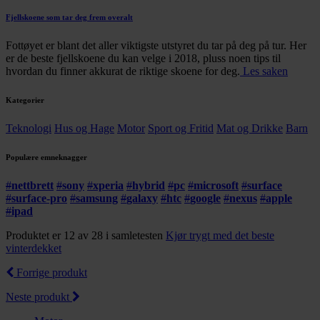
Fjellskoene som tar deg frem overalt
Fottøyet er blant det aller viktigste utstyret du tar på deg på tur. Her
er de beste fjellskoene du kan velge i 2018, pluss noen tips til
hvordan du finner akkurat de riktige skoene for deg.
Les saken
Kategorier
Teknologi
Hus og Hage
Motor
Sport og Fritid
Mat og Drikke
Barn
Populære emneknagger
#
nettbrett
#
sony
#
xperia
#
hybrid
#
pc
#
microsoft
#
surface
#
surface-pro
#
samsung
#
galaxy
#
htc
#
google
#
nexus
#
apple
#
ipad
Produktet er 12 av 28 i samletesten
Kjør trygt med det beste
vinterdekket
Forrige produkt
Neste produkt