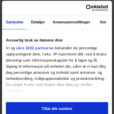
Gislaved NordFrost 200 2016 (Piggdekk)
Resultatet er basert på
2
tester.
Pris fra
1 618,-
Samtykke
Detaljer
Annonseinnstillinger
Om
Pris fra
1 618,-
64
Ansvarlig bruk av dataene dine
Vi og
våre 1022 partnerne
behandler de personlige
opplysningene dine, f.eks. IP-nummeret ditt, ved å bruke
Bridgestone Blizzak Spike 01 2015/2016 (Piggdekk)
teknologi som informasjonskapsler for å lagre og få
Resultatet er basert på
3
tester.
tilgang til informasjon på enheten din, sånn at vi kan tilby
63
deg personlige annonser og innhold samt annonse- og
innholdsmåling, målgruppestatistikk og produktutvikling.
Du velger hvem som bruker dine data og i hvilke
Hankook Winter i*cept iZ2 2016 (Piggfrie)
hensikter.
Resultatet er basert på
2
tester.
Hvis du gir oss lov, vil vi også gjerne:
63
Tillat alle cookies
Innhente informasjon om den geografiske