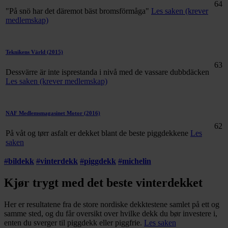
64
"På snö har det däremot bäst bromsförmåga"
Les saken (krever
medlemskap)
Teknikens Värld
(2015)
63
Dessvärre är inte isprestanda i nivå med de vassare dubbdäcken
Les saken (krever medlemskap)
NAF Medlemsmagasinet Motor
(2016)
62
På våt og tørr asfalt er dekket blant de beste piggdekkene
Les
saken
#
bildekk
#
vinterdekk
#
piggdekk
#
michelin
Kjør trygt med det beste vinterdekket
Her er resultatene fra de store nordiske dekktestene samlet på ett og
samme sted, og du får oversikt over hvilke dekk du bør investere i,
enten du sverger til piggdekk eller piggfrie.
Les saken