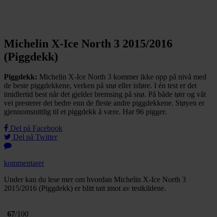
Michelin X-Ice North 3 2015/2016
(Piggdekk)
Piggdekk:
Michelin X-Ice North 3 kommer ikke opp på nivå med
de beste piggdekkene, verken på snø eller isføre. I én test er det
imidlertid best når det gjelder bremsing på snø. På både tørr og våt
vei presterer det bedre enn de fleste andre piggdekkene. Støyen er
gjennomsnittlig til et piggdekk å være. Har 96 pigger.
Del på Facebook
Del på Twitter
kommentarer
Under kan du lese mer om hvordan Michelin X-Ice North 3
2015/2016 (Piggdekk) er blitt tatt imot av testkildene.
67
/100