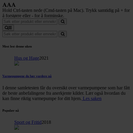
Hold Ctrl-tasten nede (Cmd-tasten på Mac). Trykk samtidig på + for
å forstørre eller - for å forminske.
Mest lest denne uken
Hus og Hage
2021
Varmepumpene du bør vurdere nå
I denne samletesten får du oversikt over varmepumpene som har fått
de beste anbefalingene fra anerkjente kilder. Lær også hvordan du
kan finne riktig varmepumpe for ditt hjem.
Les saken
Populær nå
Sport og Fritid
2018