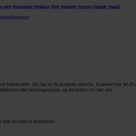
ce-pro
#
samsung
#
galaxy
#
htc
#
google
#
nexus
#
apple
#
ipad
ompaktkameraet
bildekvalitet. Det har en fin kompakt størrelse. Kameraet har Wi-Fi o
tabilisator eller berøringsskjerm, og det trekkes for høy pris.
tt tatt imot av testkildene.