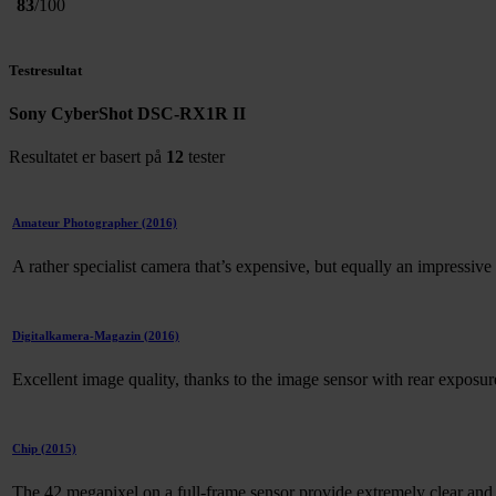
83
/100
Testresultat
Sony CyberShot DSC-RX1R II
Resultatet er basert på
12
tester
Amateur Photographer
(2016)
A rather specialist camera that’s expensive, but equally an impressive
Digitalkamera-Magazin
(2016)
Excellent image quality, thanks to the image sensor with rear exposu
Chip
(2015)
The 42 megapixel on a full-frame sensor provide extremely clear and