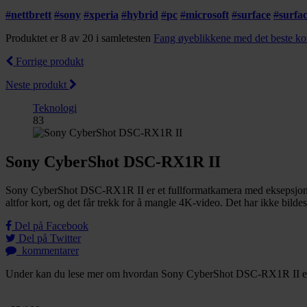
#
nettbrett
#
sony
#
xperia
#
hybrid
#
pc
#
microsoft
#
surface
#
surfa
Produktet er 8 av 20 i samletesten
Fang øyeblikkene med det beste k
Forrige produkt
Neste produkt
Teknologi
83
Sony CyberShot DSC-RX1R II
Sony CyberShot DSC-RX1R II er et fullformatkamera med eksepsjonell 
altfor kort, og det får trekk for å mangle 4K-video. Det har ikke bildes
Del på Facebook
Del på Twitter
kommentarer
Under kan du lese mer om hvordan Sony CyberShot DSC-RX1R II er bli