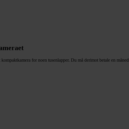
kameraet
ompaktkamera for noen tusenlapper. Du må derimot betale en månedsløn