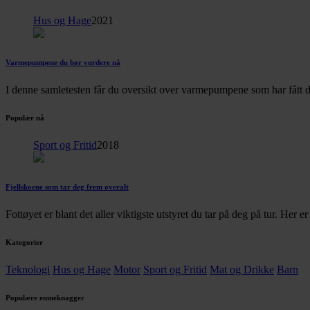
Hus og Hage
2021
Varmepumpene du bør vurdere nå
I denne samletesten får du oversikt over varmepumpene som har fått d
Populær nå
Sport og Fritid
2018
Fjellskoene som tar deg frem overalt
Fottøyet er blant det aller viktigste utstyret du tar på deg på tur. Her 
Kategorier
Teknologi
Hus og Hage
Motor
Sport og Fritid
Mat og Drikke
Barn
Populære emneknagger