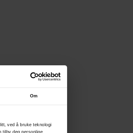
Om
tt, ved å bruke teknologi
n tilby deg personlige