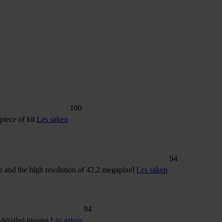
100
 piece of kit
Les saken
94
re and the high resolution of 42,2 megapixel
Les saken
94
 detailed images
Les saken