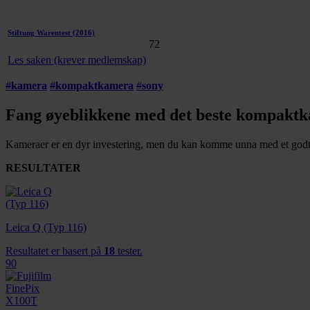
Stiftung Warentest
(2016)
72
Les saken (krever medlemskap)
#
kamera
#
kompaktkamera
#
sony
Fang øyeblikkene med det beste kompakt
Kameraer er en dyr investering, men du kan komme unna med et godt k
RESULTATER
Leica Q (Typ 116)
Resultatet er basert på
18
tester.
90