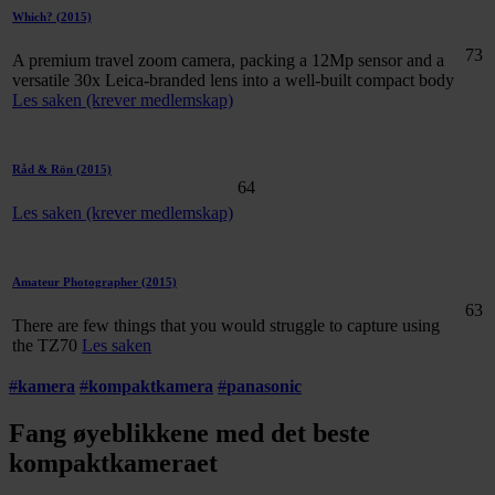
Which?
(2015)
73
A premium travel zoom camera, packing a 12Mp sensor and a
versatile 30x Leica-branded lens into a well-built compact body
Les saken (krever medlemskap)
Råd & Rön
(2015)
64
Les saken (krever medlemskap)
Amateur Photographer
(2015)
63
There are few things that you would struggle to capture using
the TZ70
Les saken
#
kamera
#
kompaktkamera
#
panasonic
Fang øyeblikkene med det beste
kompaktkameraet