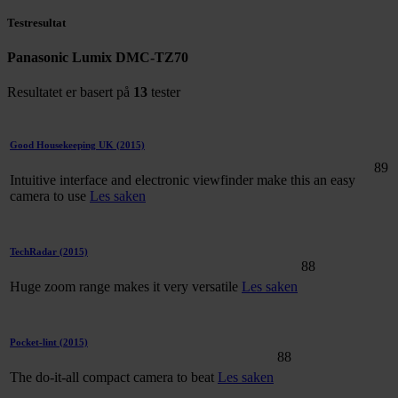
Testresultat
Panasonic Lumix DMC-TZ70
Resultatet er basert på
13
tester
Good Housekeeping UK
(2015)
89
Intuitive interface and electronic viewfinder make this an easy
camera to use
Les saken
TechRadar
(2015)
88
Huge zoom range makes it very versatile
Les saken
Pocket-lint
(2015)
88
The do-it-all compact camera to beat
Les saken