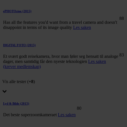
ePHOTOzine
(2015)
88
Has all the features you'd want from a travel camera and doesn't
disappoint in terms of its image quality
Les saken
DIGITAL FOTO
(2015)
83
Et svært godt reisekamera, hvor man føler seg hensatt til analoge
dager, men samtidig får den nyeste teknologien
Les saken
(krever medlemskap)
Vis alle tester (
+8
)
Lyd & Bilde
(2015)
80
Det beste superzoomkameraet
Les saken