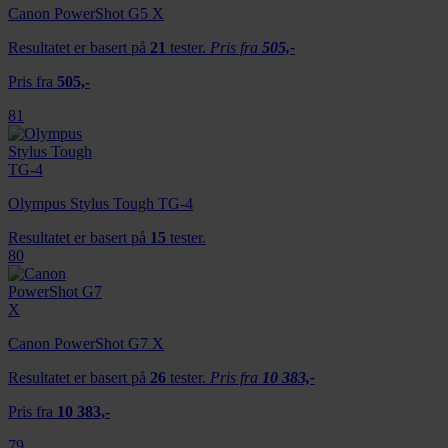
annonser et personlig preg, for å levere sosiale
Canon PowerShot G5 X
mediefunksjoner og for å analysere trafikken vår. Vi deler
Resultatet er basert på
21
tester.
Pris fra
505,-
dessuten informasjon om hvordan du bruker nettstedet
Pris fra
505,-
vårt, med partnerne våre innen sosiale medier,
annonsering og analysearbeid, som kan kombinere den
81
med annen informasjon du har gjort tilgjengelig for dem,
eller som de har samlet inn gjennom din bruk av
tjenestene deres.
Olympus Stylus Tough TG-4
Resultatet er basert på
15
tester.
80
Canon PowerShot G7 X
Resultatet er basert på
26
tester.
Pris fra
10 383,-
Pris fra
10 383,-
79