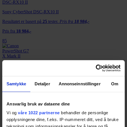
Sony CyberShot DSC-RX10 II
Resultatet er basert på
25
tester.
Pris fra
18 984,-
Pris fra
18 984,-
85
Canon PowerShot G7 X Mark II
Resultatet er basert på
13
tester.
Pris fra
10 383,-
Samtykke
Detaljer
Annonseinnstillinger
Om
Pris fra
10 383,-
84
Ansvarlig bruk av dataene dine
Vi og
våre 1022 partnerne
behandler de personlige
Sony CyberShot DSC-RX1R II
opplysningene dine, f.eks. IP-nummeret ditt, ved å bruke
teknologi som informasjonskapsler for å lagre og få