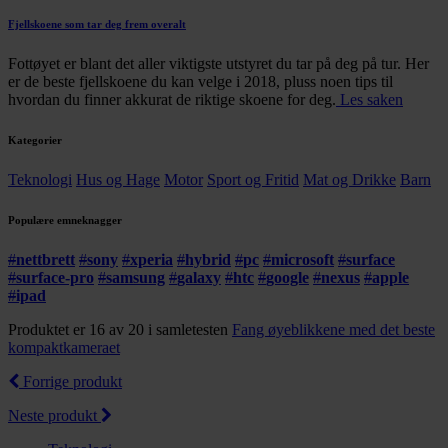
Fjellskoene som tar deg frem overalt
Fottøyet er blant det aller viktigste utstyret du tar på deg på tur. Her
er de beste fjellskoene du kan velge i 2018, pluss noen tips til
hvordan du finner akkurat de riktige skoene for deg.
Les saken
Kategorier
Teknologi
Hus og Hage
Motor
Sport og Fritid
Mat og Drikke
Barn
Populære emneknagger
#
nettbrett
#
sony
#
xperia
#
hybrid
#
pc
#
microsoft
#
surface
#
surface-pro
#
samsung
#
galaxy
#
htc
#
google
#
nexus
#
apple
#
ipad
Produktet er 16 av 20 i samletesten
Fang øyeblikkene med det beste
kompaktkameraet
Forrige produkt
Neste produkt