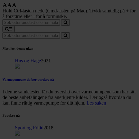
Hold Ctrl-tasten nede (Cmd-tasten på Mac). Trykk samtidig på + for
å forstørre eller - for å forminske.
Mest lest denne uken
Hus og Hage
2021
Varmepumpene du bør vurdere nå
I denne samletesten får du oversikt over varmepumpene som har fått
de beste anbefalingene fra anerkjente kilder. Lær også hvordan du
kan finne riktig varmepumpe for ditt hjem.
Les saken
Populær nå
Sport og Fritid
2018