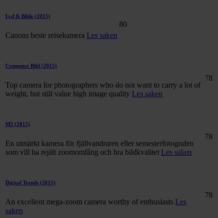
Lyd & Bilde
(2015)
80
Canons beste reisekamera
Les saken
Computer Bild
(2015)
78
Top camera for photographers who do not want to carry a lot of
weight, but still value high image quality
Les saken
M3
(2015)
78
En utmärkt kamera för fjällvandraren eller semesterfotografen
som vill ha rejält zoomomfång och bra bildkvalitet
Les saken
Digital Trends
(2015)
78
An excellent mega-zoom camera worthy of enthusiasts
Les
saken