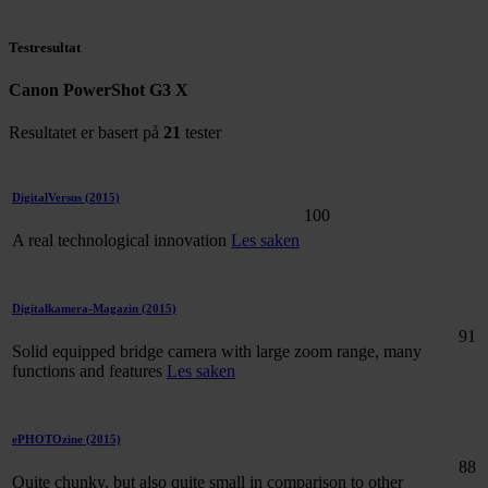
Testresultat
Canon PowerShot G3 X
Resultatet er basert på
21
tester
DigitalVersus
(2015)
100
A real technological innovation
Les saken
Digitalkamera-Magazin
(2015)
91
Solid equipped bridge camera with large zoom range, many
functions and features
Les saken
ePHOTOzine
(2015)
88
Quite chunky, but also quite small in comparison to other