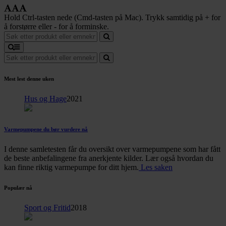
Hold Ctrl-tasten nede (Cmd-tasten på Mac). Trykk samtidig på + for
å forstørre eller - for å forminske.
Mest lest denne uken
Hus og Hage
2021
Varmepumpene du bør vurdere nå
I denne samletesten får du oversikt over varmepumpene som har fått
de beste anbefalingene fra anerkjente kilder. Lær også hvordan du
kan finne riktig varmepumpe for ditt hjem.
Les saken
Populær nå
Sport og Fritid
2018