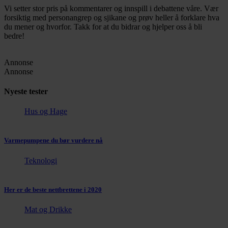
Vi setter stor pris på kommentarer og innspill i debattene våre. Vær
forsiktig med personangrep og sjikane og prøv heller å forklare hva
du mener og hvorfor. Takk for at du bidrar og hjelper oss å bli
bedre!
Annonse
Annonse
Nyeste tester
Hus og Hage
Varmepumpene du bør vurdere nå
Teknologi
Her er de beste nettbrettene i 2020
Mat og Drikke