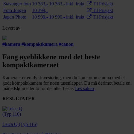
Stavanger foto
10 383,-
10 383,- inkl. frakt
Til Prisjakt
Foto-Jorgen
10 399,-
Til Prisjakt
Japan Photo
10 990,-
10 990,- inkl. frakt
Til Prisjakt
Levert av:
#
kamera
#
kompaktkamera
#
canon
Fang øyeblikkene med det beste
kompaktkameraet
Kameraer er en dyr investering, men du kan komme unna med et
godt kompaktkamera for noen tusenlapper. Du må derimot betale en
månedslønn eller to for det aller beste.
Les saken
RESULTATER
Leica Q (Typ 116)