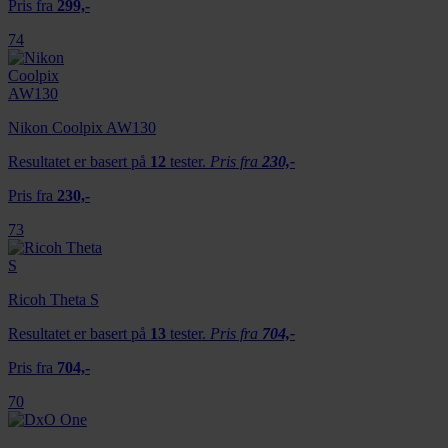
Pris fra
299,-
74
Nikon Coolpix AW130
Resultatet er basert på
12
tester.
Pris fra
230,-
Pris fra
230,-
73
Ricoh Theta S
Resultatet er basert på
13
tester.
Pris fra
704,-
Pris fra
704,-
70