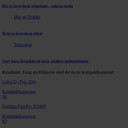
Her er årets beste pinnekjøtt – røkt og urøkt
Mat og Drikke
Dette er årets beste juleøl
Teknologi
Sony lager fremdeles de beste trådløse hodetelefonene
Resultater: Fang øyeblikkene med det beste kompaktkameraet
Leica Q (Typ 116)
Kompaktkameraer
90
Fujifilm FinePix X100T
Kompaktkameraer
87