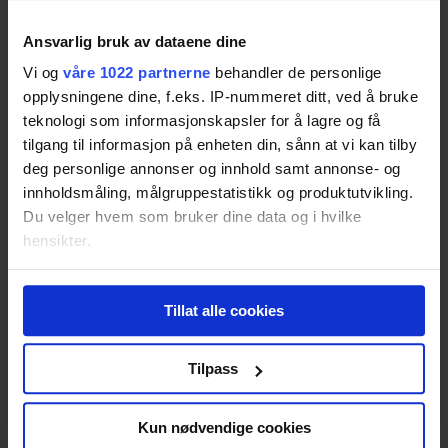
Panasonic Lumix DMC-FZ1000
Ansvarlig bruk av dataene dine
Resultatet er basert på
28
tester.
85
Vi og
våre 1022 partnerne
behandler de personlige
opplysningene dine, f.eks. IP-nummeret ditt, ved å bruke
teknologi som informasjonskapsler for å lagre og få
tilgang til informasjon på enheten din, sånn at vi kan tilby
Panasonic Lumix DMC-LX100
deg personlige annonser og innhold samt annonse- og
Resultatet er basert på
26
tester.
innholdsmåling, målgruppestatistikk og produktutvikling.
85
Du velger hvem som bruker dine data og i hvilke
hensikter.
Sony CyberShot DSC-RX10 II
Hvis du gir oss lov, vil vi også gjerne:
Tillat alle cookies
Innhente informasjon om den geografiske
Resultatet er basert på
25
tester.
Pris fra
18 984,-
beliggenheten din, som kan være nøyaktig innenfor
Pris fra
18 984,-
flere meter
Tilpass
Identifisere enheten din ved å aktivt skanne den
85
for bestemte karakteristikker (fingeravtrykk)
Kun nødvendige cookies
Under
mer info
kan du lese om hvordan dine personlige