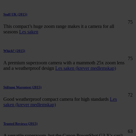
Stuff UK
(2015)
75
This compact’s huge zoom range makes it a camera for all
seasons
Les saken
Which?
(2015)
75
A premium superzoom camera with a mammoth 25x zoom lens
and a weatherproof design
Les saken (krever medlemskap)
Stiftung Warentest
(2015)
72
Good weatherproof compact camera for high standards
Les
saken (krever medlemskap)
Trusted Reviews
(2015)
63
A versatile superzoom, but the Canon PowerShot G3 X's can't