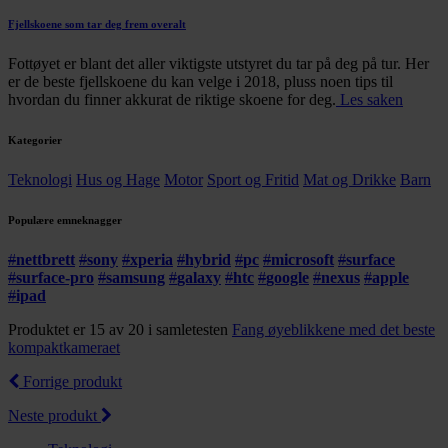
Fjellskoene som tar deg frem overalt
Fottøyet er blant det aller viktigste utstyret du tar på deg på tur. Her
er de beste fjellskoene du kan velge i 2018, pluss noen tips til
hvordan du finner akkurat de riktige skoene for deg.
Les saken
Kategorier
Teknologi
Hus og Hage
Motor
Sport og Fritid
Mat og Drikke
Barn
Populære emneknagger
#
nettbrett
#
sony
#
xperia
#
hybrid
#
pc
#
microsoft
#
surface
#
surface-pro
#
samsung
#
galaxy
#
htc
#
google
#
nexus
#
apple
#
ipad
Produktet er 15 av 20 i samletesten
Fang øyeblikkene med det beste
kompaktkameraet
Forrige produkt
Neste produkt