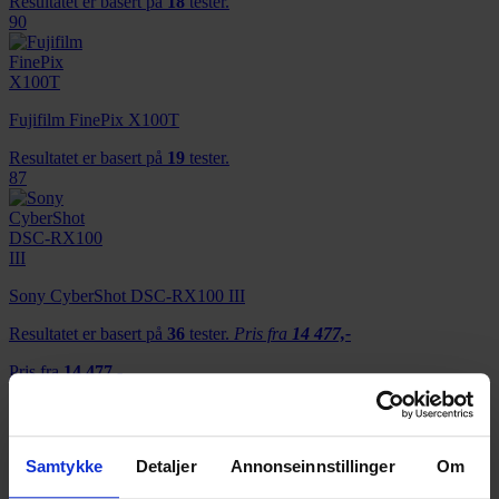
Resultatet er basert på
18
tester.
90
Fujifilm FinePix X100T
Resultatet er basert på
19
tester.
87
Sony CyberShot DSC-RX100 III
Resultatet er basert på
36
tester.
Pris fra
14 477,-
Pris fra
14 477,-
85
Samtykke
Detaljer
Annonseinnstillinger
Om