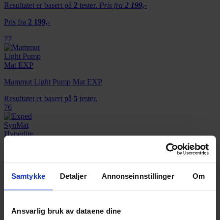
Resultatet er basert på
2
tester.
Pris fra
2 199,-
Pris fra
2 199,-
77
Mammut Light Pump Mat EXP
Resultatet er basert på
5
tester.
76
Exped SynMat Hyperlite
Resultatet er basert på
6
tester.
75
Samtykke
Detaljer
Annonseinnstillinger
Om
Ansvarlig bruk av dataene dine
Therm-a-Rest NeoAir Xtherm Max