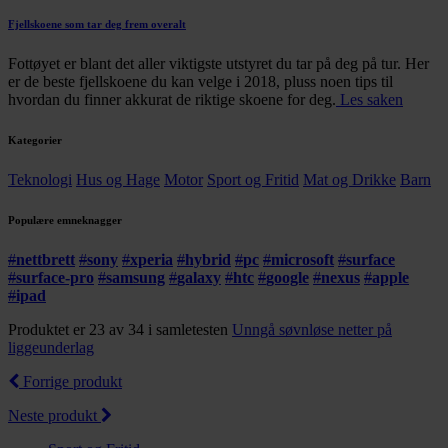
Fjellskoene som tar deg frem overalt
Fottøyet er blant det aller viktigste utstyret du tar på deg på tur. Her
er de beste fjellskoene du kan velge i 2018, pluss noen tips til
hvordan du finner akkurat de riktige skoene for deg.
Les saken
Kategorier
Teknologi
Hus og Hage
Motor
Sport og Fritid
Mat og Drikke
Barn
Populære emneknagger
#
nettbrett
#
sony
#
xperia
#
hybrid
#
pc
#
microsoft
#
surface
#
surface-pro
#
samsung
#
galaxy
#
htc
#
google
#
nexus
#
apple
#
ipad
Produktet er 23 av 34 i samletesten
Unngå søvnløse netter på
liggeunderlag
Forrige produkt
Neste produkt