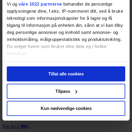
Vi og
våre 1022 partnerne
behandler de personlige
Resultatet er basert på
1
test.
Pris fra
2 299,-
opplysningene dine, f.eks. IP-nummeret ditt, ved å bruke
teknologi som informasjonskapsler for å lagre og få
Pris fra
2 299,-
tilgang til informasjon på enheten din, sånn at vi kan tilby
75
deg personlige annonser og innhold samt annonse- og
innholdsmåling, målgruppestatistikk og produktutvikling.
Du velger hvem som bruker dine data og i hvilke
hensikter.
Sea to Summit UltraLight
Resultatet er basert på
3
tester.
Pris fra
989,-
Hvis du gir oss lov, vil vi også gjerne:
Tillat alle cookies
Pris fra
989,-
Innhente informasjon om den geografiske
beliggenheten din, som kan være nøyaktig innenfor
72
flere meter
Tilpass
Identifisere enheten din ved å aktivt skanne den
for bestemte karakteristikker (fingeravtrykk)
Exped SynMat 7
Kun nødvendige cookies
Under
mer info
kan du lese om hvordan dine personlige
Resultatet er basert på
3
tester.
Pris fra
1 980,-
data behandles og hvordan du kan velge hvordan de skal
Pris fra
1 980,-
brukes. Du kan hele tiden endre eller trekke tilbake ditt