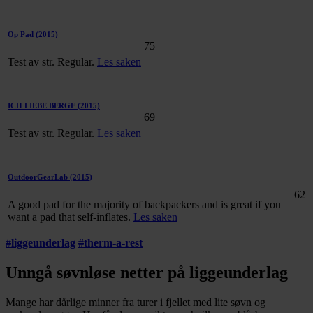
Op Pad
(2015)
75
Test av str. Regular.
Les saken
ICH LIEBE BERGE
(2015)
69
Test av str. Regular.
Les saken
OutdoorGearLab
(2015)
62
A good pad for the majority of backpackers and is great if you
want a pad that self-inflates.
Les saken
#
liggeunderlag
#
therm-a-rest
Unngå søvnløse netter på liggeunderlag
Mange har dårlige minner fra turer i fjellet med lite søvn og