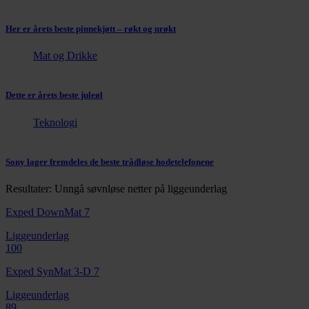
Her er årets beste pinnekjøtt – røkt og urøkt
Mat og Drikke
Dette er årets beste juleøl
Teknologi
Sony lager fremdeles de beste trådløse hodetelefonene
Resultater: Unngå søvnløse netter på liggeunderlag
Exped DownMat 7
Liggeunderlag
100
Exped SynMat 3-D 7
Liggeunderlag
89