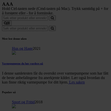
Hold Ctrl-tasten nede (Cmd-tasten på Mac). Trykk samtidig på + for
å forstørre eller - for å forminske.
Mest lest denne uken
Hus og Hage
2021
Varmepumpene du bør vurdere nå
I denne samletesten får du oversikt over varmepumpene som har fått
de beste anbefalingene fra anerkjente kilder. Lær også hvordan du
kan finne riktig varmepumpe for ditt hjem.
Les saken
Populær nå
Sport og Fritid
2018