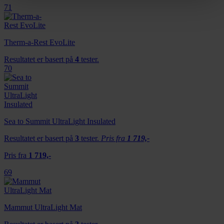
samtykke fra erklæringen om informasjonskapsler.
71
Vi bruker informasjonskapsler for å gi innhold og
annonser et personlig preg, for å levere sosiale
Therm-a-Rest EvoLite
mediefunksjoner og for å analysere trafikken vår. Vi deler
Resultatet er basert på
4
tester.
dessuten informasjon om hvordan du bruker nettstedet
70
vårt, med partnerne våre innen sosiale medier,
annonsering og analysearbeid, som kan kombinere den
med annen informasjon du har gjort tilgjengelig for dem,
eller som de har samlet inn gjennom din bruk av
Sea to Summit UltraLight Insulated
tjenestene deres.
Resultatet er basert på
3
tester.
Pris fra
1 719,-
Pris fra
1 719,-
69
Mammut UltraLight Mat