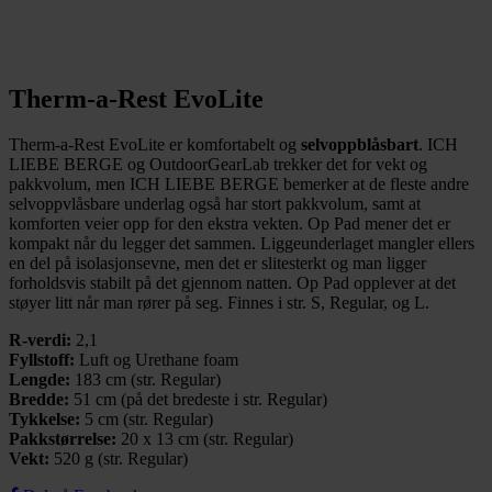
Therm-a-Rest EvoLite
Therm-a-Rest EvoLite er komfortabelt og
selvoppblåsbart
. ICH
LIEBE BERGE og OutdoorGearLab trekker det for vekt og
pakkvolum, men ICH LIEBE BERGE bemerker at de fleste andre
selvoppvlåsbare underlag også har stort pakkvolum, samt at
komforten veier opp for den ekstra vekten. Op Pad mener det er
kompakt når du legger det sammen. Liggeunderlaget mangler ellers
en del på isolasjonsevne, men det er slitesterkt og man ligger
forholdsvis stabilt på det gjennom natten. Op Pad opplever at det
støyer litt når man rører på seg. Finnes i str. S, Regular, og L.
R-verdi:
2,1
Fyllstoff:
Luft og Urethane foam
Lengde:
183 cm (str. Regular)
Bredde:
51 cm (på det bredeste i str. Regular)
Tykkelse:
5 cm (str. Regular)
Pakkstørrelse:
20 x 13 cm (str. Regular)
Vekt:
520 g (str. Regular)