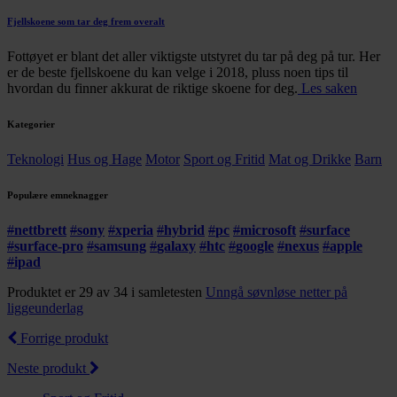
Fjellskoene som tar deg frem overalt
Fottøyet er blant det aller viktigste utstyret du tar på deg på tur. Her
er de beste fjellskoene du kan velge i 2018, pluss noen tips til
hvordan du finner akkurat de riktige skoene for deg.
Les saken
Kategorier
Teknologi
Hus og Hage
Motor
Sport og Fritid
Mat og Drikke
Barn
Populære emneknagger
#
nettbrett
#
sony
#
xperia
#
hybrid
#
pc
#
microsoft
#
surface
#
surface-pro
#
samsung
#
galaxy
#
htc
#
google
#
nexus
#
apple
#
ipad
Produktet er 29 av 34 i samletesten
Unngå søvnløse netter på
liggeunderlag
Forrige produkt
Neste produkt