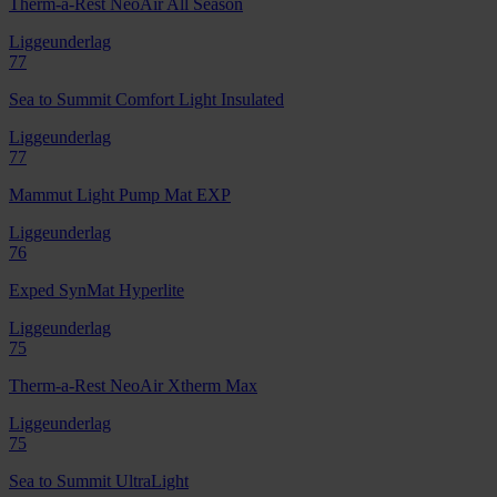
Therm-a-Rest NeoAir All Season
Liggeunderlag
77
Sea to Summit Comfort Light Insulated
Liggeunderlag
77
Mammut Light Pump Mat EXP
Liggeunderlag
76
Exped SynMat Hyperlite
Liggeunderlag
75
Therm-a-Rest NeoAir Xtherm Max
Liggeunderlag
75
Sea to Summit UltraLight