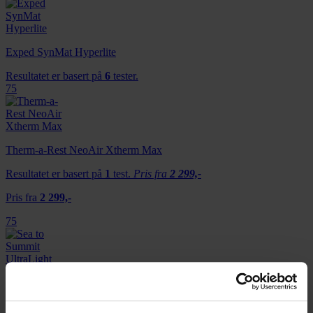
Exped SynMat Hyperlite
Resultatet er basert på
6
tester.
75
Therm-a-Rest NeoAir Xtherm Max
Resultatet er basert på
1
test.
Pris fra
2 299,-
Pris fra
2 299,-
75
Sea to Summit UltraLight
Resultatet er basert på
3
tester.
Pris fra
989,-