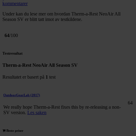
kommentarer
Under kan du lese mer om hvordan Therm-a-Rest NeoAir All
Season SV er blitt tatt imot av testkildene.
64
/100
Testresultat
Therm-a-Rest NeoAir All Season SV
Resultatet er basert på
1
test
OutdoorGearLab
(2017)
64
We really hope Therm-a-Rest fixes this by re-releasing a non-
SV version.
Les saken
Beste priser