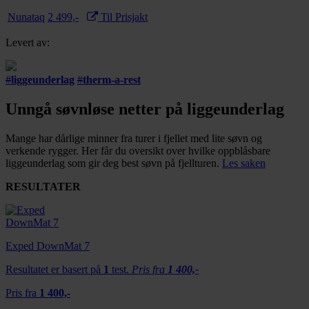
Nunataq
2 499,-
Til Prisjakt
Levert av:
#
liggeunderlag
#
therm-a-rest
Unngå søvnløse netter på liggeunderlag
Mange har dårlige minner fra turer i fjellet med lite søvn og
verkende rygger. Her får du oversikt over hvilke oppblåsbare
liggeunderlag som gir deg best søvn på fjellturen.
Les saken
RESULTATER
Exped DownMat 7
Resultatet er basert på
1
test.
Pris fra
1 400,-
Pris fra
1 400,-