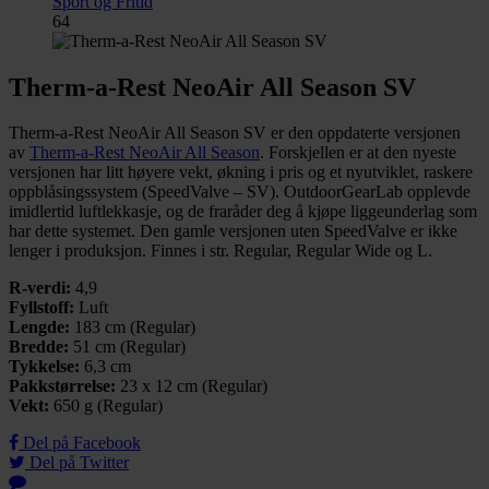
Sport og Fritid
64
Therm-a-Rest NeoAir All Season SV
Therm-a-Rest NeoAir All Season SV er den oppdaterte versjonen
av
Therm-a-Rest NeoAir All Season
. Forskjellen er at den nyeste
versjonen har litt høyere vekt, økning i pris og et nyutviklet, raskere
oppblåsingssystem (SpeedValve – SV). OutdoorGearLab opplevde
imidlertid luftlekkasje, og de fraråder deg å kjøpe liggeunderlag som
har dette systemet. Den gamle versjonen uten SpeedValve er ikke
lenger i produksjon. Finnes i str. Regular, Regular Wide og L.
R-verdi:
4,9
Fyllstoff:
Luft
Lengde:
183 cm (Regular)
Bredde:
51 cm (Regular)
Tykkelse:
6,3 cm
Pakkstørrelse:
23 x 12 cm (Regular)
Vekt:
650 g (Regular)
Del på Facebook
Del på Twitter