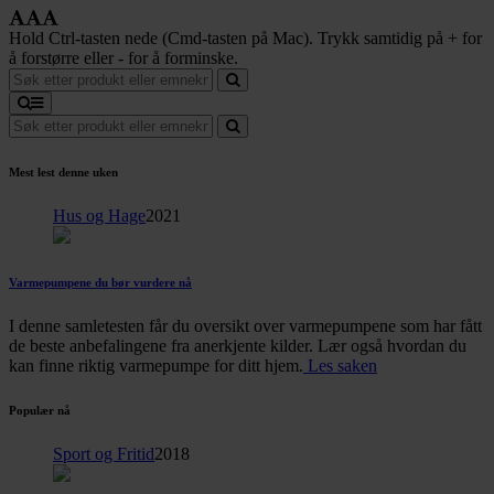
Hold Ctrl-tasten nede (Cmd-tasten på Mac). Trykk samtidig på + for
å forstørre eller - for å forminske.
Mest lest denne uken
Hus og Hage
2021
Varmepumpene du bør vurdere nå
I denne samletesten får du oversikt over varmepumpene som har fått
de beste anbefalingene fra anerkjente kilder. Lær også hvordan du
kan finne riktig varmepumpe for ditt hjem.
Les saken
Populær nå
Sport og Fritid
2018