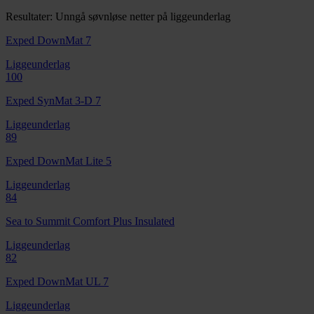
Resultater: Unngå søvnløse netter på liggeunderlag
Exped DownMat 7
Liggeunderlag
100
Exped SynMat 3-D 7
Liggeunderlag
89
Exped DownMat Lite 5
Liggeunderlag
84
Sea to Summit Comfort Plus Insulated
Liggeunderlag
82
Exped DownMat UL 7
Liggeunderlag