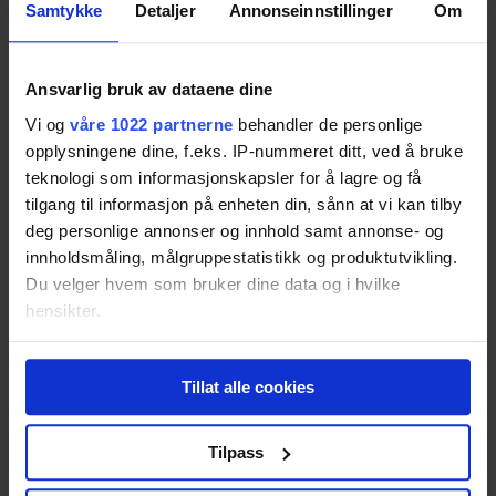
Samtykke
Detaljer
Annonseinnstillinger
Om
Pris fra
989,-
72
Ansvarlig bruk av dataene dine
Vi og
våre 1022 partnerne
behandler de personlige
Exped SynMat 7
opplysningene dine, f.eks. IP-nummeret ditt, ved å bruke
teknologi som informasjonskapsler for å lagre og få
Resultatet er basert på
3
tester.
Pris fra
1 980,-
tilgang til informasjon på enheten din, sånn at vi kan tilby
Pris fra
1 980,-
deg personlige annonser og innhold samt annonse- og
71
innholdsmåling, målgruppestatistikk og produktutvikling.
Du velger hvem som bruker dine data og i hvilke
hensikter.
Therm-a-Rest EvoLite
Hvis du gir oss lov, vil vi også gjerne:
Resultatet er basert på
4
tester.
Tillat alle cookies
70
Innhente informasjon om den geografiske
beliggenheten din, som kan være nøyaktig innenfor
flere meter
Tilpass
Identifisere enheten din ved å aktivt skanne den