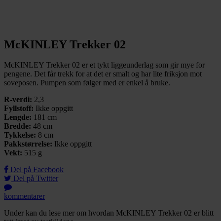
McKINLEY Trekker 02
McKINLEY Trekker 02 er et tykt liggeunderlag som gir mye for
pengene. Det får trekk for at det er smalt og har lite friksjon mot
soveposen. Pumpen som følger med er enkel å bruke.
R-verdi:
2,3
Fyllstoff:
Ikke oppgitt
Lengde:
181 cm
Bredde:
48 cm
Tykkelse:
8 cm
Pakkstørrelse:
Ikke oppgitt
Vekt:
515 g
Del på Facebook
Del på Twitter
kommentarer
Under kan du lese mer om hvordan McKINLEY Trekker 02 er blitt