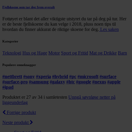
Fjellskoene som tar deg frem overalt
Fottøyet er blant det aller viktigste utstyret du tar på deg på tur. Her
er de beste fjellskoene du kan velge i 2018, pluss noen tips til
hvordan du finner akkurat de riktige skoene for deg.
Les saken
Kategorier
Teknologi
Hus og Hage
Motor
Sport og Fritid
Mat og Drikke
Barn
Populære emneknagger
#
nettbrett
#
sony
#
xperia
#
hybrid
#
pc
#
microsoft
#
surface
#
surface-pro
#
samsung
#
galaxy
#
htc
#
google
#
nexus
#
apple
#
ipad
Produktet er 27 av 34 i samletesten
Unngå søvnløse netter på
liggeunderlag
Forrige produkt
Neste produkt