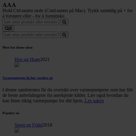
Hold Ctrl-tasten nede (Cmd-tasten på Mac). Trykk samtidig på + for
å forstørre eller - for å forminske.
Mest lest denne uken
Hus og Hage
2021
Varmepumpene du bør vurdere nå
I denne samletesten får du oversikt over varmepumpene som har fått
de beste anbefalingene fra anerkjente kilder. Lær også hvordan du
kan finne riktig varmepumpe for ditt hjem.
Les saken
Populær nå
Sport og Fritid
2018