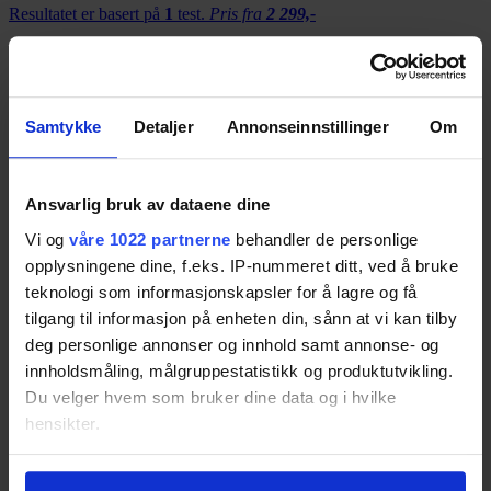
Resultatet er basert på
1
test.
Pris fra
2 299,-
Pris fra
2 299,-
75
Samtykke
Detaljer
Annonseinnstillinger
Om
Sea to Summit UltraLight
Ansvarlig bruk av dataene dine
Resultatet er basert på
3
tester.
Pris fra
989,-
Vi og
våre 1022 partnerne
behandler de personlige
Pris fra
989,-
opplysningene dine, f.eks. IP-nummeret ditt, ved å bruke
teknologi som informasjonskapsler for å lagre og få
72
tilgang til informasjon på enheten din, sånn at vi kan tilby
deg personlige annonser og innhold samt annonse- og
innholdsmåling, målgruppestatistikk og produktutvikling.
Exped SynMat 7
Du velger hvem som bruker dine data og i hvilke
Resultatet er basert på
3
tester.
Pris fra
1 980,-
hensikter.
Pris fra
1 980,-
Hvis du gir oss lov, vil vi også gjerne:
71