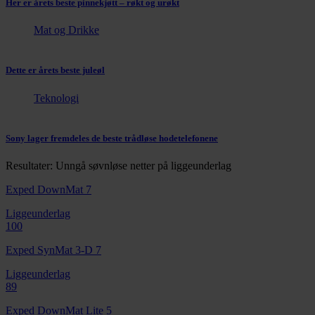
Her er årets beste pinnekjøtt – røkt og urøkt
Mat og Drikke
Dette er årets beste juleøl
Teknologi
Sony lager fremdeles de beste trådløse hodetelefonene
Resultater: Unngå søvnløse netter på liggeunderlag
Exped DownMat 7
Liggeunderlag
100
Exped SynMat 3-D 7
Liggeunderlag
89
Exped DownMat Lite 5