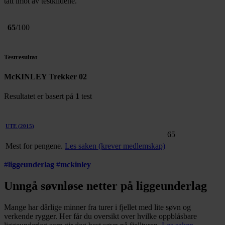
tatt imot av testkildene.
65
/100
Testresultat
McKINLEY Trekker 02
Resultatet er basert på
1
test
UTE
(2015)
65
Mest for pengene.
Les saken (krever medlemskap)
#
liggeunderlag
#
mckinley
Unngå søvnløse netter på liggeunderlag
Mange har dårlige minner fra turer i fjellet med lite søvn og
verkende rygger. Her får du oversikt over hvilke oppblåsbare