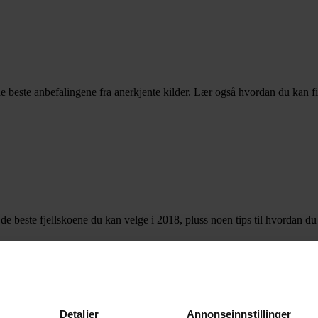
e beste anbefalingene fra anerkjente kilder. Lær også hvordan du kan f
er de beste fjellskoene du kan velge i 2018, pluss noen tips til hvordan d
Detaljer
Annonseinnstillinger