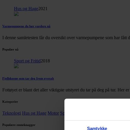
Hus og Hage
2021
Varmepumpene du bør vurdere nå
I denne samletesten får du oversikt over varmepumpene som har fått d
Populær nå
Sport og Fritid
2018
Fjellskoene som tar deg frem overalt
Fottøyet er blant det aller viktigste utstyret du tar på deg på tur. Her 
Kategorier
Teknologi
Hus og Hage
Motor
Sport og Fritid
Mat og Drikke
Barn
Populære emneknagger
Samtykke