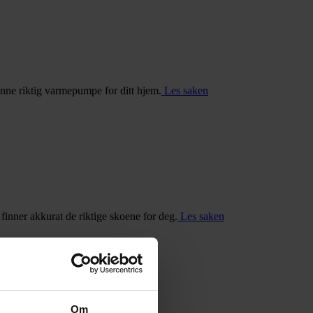
inne riktig varmepumpe for ditt hjem.
Les saken
u finner akkurat de riktige skoene for deg.
Les saken
Om