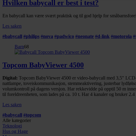
Hvilken babycall er best i test?
En babycall kan være svært praktisk og til god hjelp for småbarnsforel
Les saken
#
babycall
#
philips
#
nova
#
padwico
#
neonate
#
d-link
#
motorola
#
Barn
68
Topcom BabyViewer 4500
Digital:
Topcom BabyViewer 4500 er video-babycall med 3,5" LCD-farg
nattlampe, toveiskommunikasjon, stemmeaktivering, justerbar lydfølso
volumkontroll på dagens versjon. Har rekkevidde på opptil 50 m inne
til foreldreenheten, som lades på ca. 10 t. Har 4 kanaler og bruker 2
Les saken
#
babycall
#
topcom
Alle kategorier
Teknologi
Hus og Hage