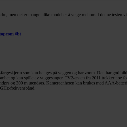
dre, men det er mange ulike modeller å velge mellom. I denne testen vise
topcom
#
bt
eskjerm som kan henges på veggen og har zoom. Den har god bildekval
mhet og kan spille av vuggesanger. TV2-testen fra 2011 trekker noe for
ndørs og 300 m utendørs. Kameraenheten kan brukes med AAA-batterier, 
.4 GHz-frekvensbånd.