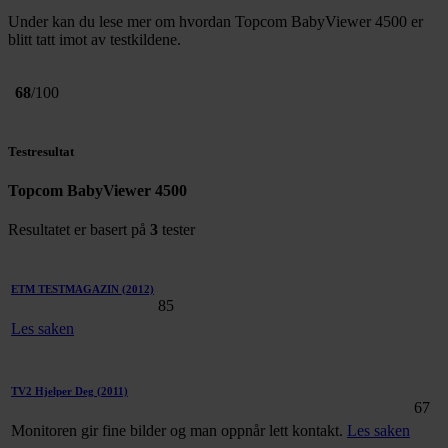
Under kan du lese mer om hvordan Topcom BabyViewer 4500 er
blitt tatt imot av testkildene.
68
/100
Testresultat
Topcom BabyViewer 4500
Resultatet er basert på
3
tester
ETM TESTMAGAZIN
(2012)
85
Les saken
TV2 Hjelper Deg
(2011)
67
Monitoren gir fine bilder og man oppnår lett kontakt.
Les saken