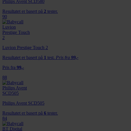
Philips Avent SCD580
Resultatet er basert på
2
tester.
90
Luvion Prestige Touch 2
Resultatet er basert på
1
test.
Pris fra
99,-
Pris fra
99,-
88
Philips Avent SCD505
Resultatet er basert på
6
tester.
84