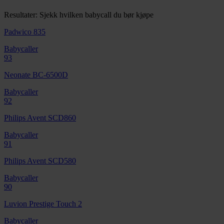
Resultater: Sjekk hvilken babycall du bør kjøpe
Padwico 835
Babycaller
93
Neonate BC-6500D
Babycaller
92
Philips Avent SCD860
Babycaller
91
Philips Avent SCD580
Babycaller
90
Luvion Prestige Touch 2
Babycaller