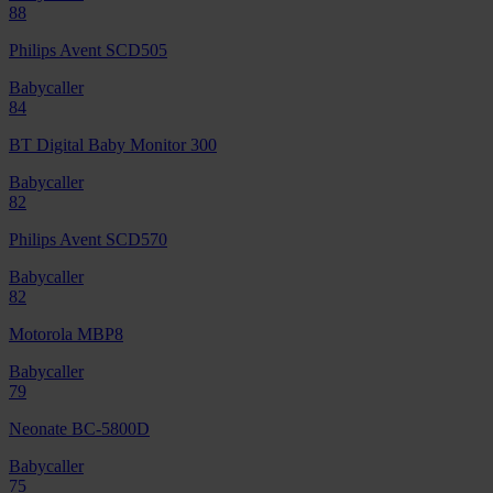
88
Philips Avent SCD505
Babycaller
84
BT Digital Baby Monitor 300
Babycaller
82
Philips Avent SCD570
Babycaller
82
Motorola MBP8
Babycaller
79
Neonate BC-5800D
Babycaller
75