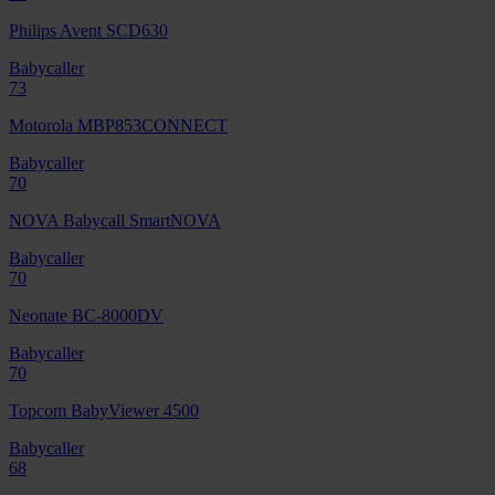
Philips Avent SCD630
Babycaller
73
Motorola MBP853CONNECT
Babycaller
70
NOVA Babycall SmartNOVA
Babycaller
70
Neonate BC-8000DV
Babycaller
70
Topcom BabyViewer 4500
Babycaller
68