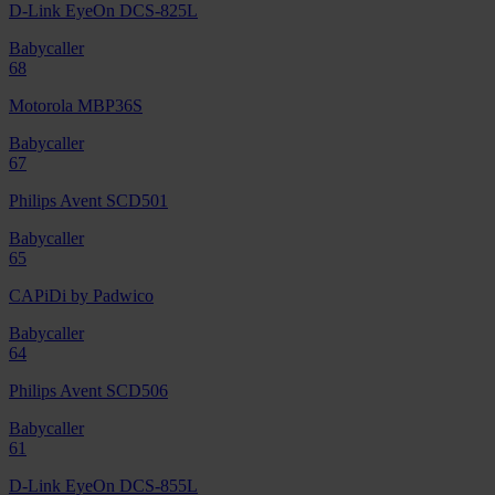
D-Link EyeOn DCS-825L
Babycaller
68
Motorola MBP36S
Babycaller
67
Philips Avent SCD501
Babycaller
65
CAPiDi by Padwico
Babycaller
64
Philips Avent SCD506
Babycaller
61
D-Link EyeOn DCS-855L