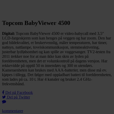
Topcom BabyViewer 4500
Digital:
Topcom BabyViewer 4500 er video-babycall med 3,5"
LCD-fargeskjerm som kan henges på veggen og har zoom. Den har
god bildekvalitet, er brukervennlig, måler temperaturen, har timer,
nattsyn, nattlampe, toveiskommunikasjon, stemmeaktivering,
justerbar lydfølsomhet og kan spille av vuggesanger. TV2-testen fra
2011 trekker noe for at man ikke kan skru av lyden på
foreldreenheten, men det er volumkontroll på dagens versjon. Har
rekkevidde på opptil 50 m innendørs og 300 m utendørs.
Kameraenheten kan brukes med AAA-batterier, men disse må ev.
kjøpes i tillegg. Det følger med oppladbart batteri til foreldreenheten,
som lades på ca. 10 t. Har 4 kanaler og bruker 2.4 GHz-
frekvensbånd.
Del på Facebook
Del på Twitter
kommentarer