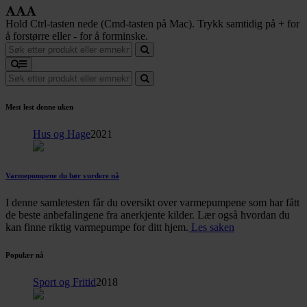
Hold Ctrl-tasten nede (Cmd-tasten på Mac). Trykk samtidig på + for
å forstørre eller - for å forminske.
Mest lest denne uken
Hus og Hage
2021
Varmepumpene du bør vurdere nå
I denne samletesten får du oversikt over varmepumpene som har fått
de beste anbefalingene fra anerkjente kilder. Lær også hvordan du
kan finne riktig varmepumpe for ditt hjem.
Les saken
Populær nå
Sport og Fritid
2018