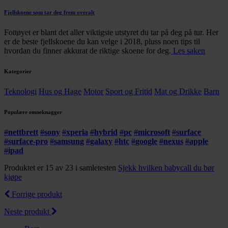
Fjellskoene som tar deg frem overalt
Fottøyet er blant det aller viktigste utstyret du tar på deg på tur. Her
er de beste fjellskoene du kan velge i 2018, pluss noen tips til
hvordan du finner akkurat de riktige skoene for deg.
Les saken
Kategorier
Teknologi
Hus og Hage
Motor
Sport og Fritid
Mat og Drikke
Barn
Populære emneknagger
#
nettbrett
#
sony
#
xperia
#
hybrid
#
pc
#
microsoft
#
surface
#
surface-pro
#
samsung
#
galaxy
#
htc
#
google
#
nexus
#
apple
#
ipad
Produktet er 15 av 23 i samletesten
Sjekk hvilken babycall du bør
kjøpe
Forrige produkt
Neste produkt