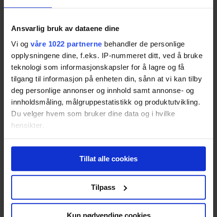
NOVA Babycall SmartNOVA
Ansvarlig bruk av dataene dine
Vi og
våre 1022 partnerne
behandler de personlige
Resultatet er basert på
2
tester.
70
opplysningene dine, f.eks. IP-nummeret ditt, ved å bruke
teknologi som informasjonskapsler for å lagre og få
tilgang til informasjon på enheten din, sånn at vi kan tilby
deg personlige annonser og innhold samt annonse- og
Neonate BC-8000DV
innholdsmåling, målgruppestatistikk og produktutvikling.
Resultatet er basert på
1
test.
Pris fra
2 159,-
Du velger hvem som bruker dine data og i hvilke
hensikter.
Pris fra
2 159,-
70
Hvis du gir oss lov, vil vi også gjerne:
Tillat alle cookies
Innhente informasjon om den geografiske
beliggenheten din, som kan være nøyaktig innenfor
flere meter
Tilpass
Topcom BabyViewer 4500
Identifisere enheten din ved å aktivt skanne den
for bestemte karakteristikker (fingeravtrykk)
Resultatet er basert på
3
tester.
Kun nødvendige cookies