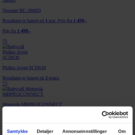
Neonate BC-5800D
Resultatet er basert på
1
test.
Pris fra
1 499,-
Pris fra
1 499,-
75
Philips Avent SCD630
Resultatet er basert på
3
tester.
73
Motorola MBP853CONNECT
Resultatet er basert på
4
tester.
70
Samtykke
Detaljer
Annonseinnstillinger
Om