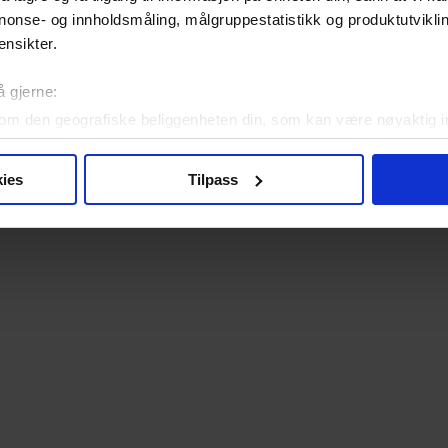
nonse- og innholdsmåling, målgruppestatistikk og produktutvikl
ensikter.
å gjerne:
det er ikke alltid lett å orientere seg i jungelen. I denne samletesten
 rolige turer.
Les saken
om den geografiske beliggenheten din, som kan være nøyaktig in
in ved å aktivt skanne den for bestemte karakteristikker (fingera
om hvordan dine personlige data behandles og hvordan du kan v
ies
Tilpass
 trekke tilbake ditt samtykke fra erklæringen om informasjonskap
 for å gi innhold og annonser et personlig preg, for å levere sos
deler dessuten informasjon om hvordan du bruker nettstedet vårt,
og analysearbeid, som kan kombinere den med annen informasjon d
 inn gjennom din bruk av tjenestene deres.