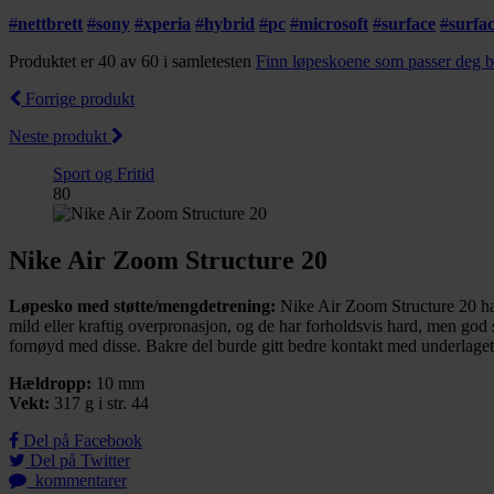
#
nettbrett
#
sony
#
xperia
#
hybrid
#
pc
#
microsoft
#
surface
#
surfa
Produktet er 40 av 60 i samletesten
Finn løpeskoene som passer deg b
Forrige produkt
Neste produkt
Sport og Fritid
80
Nike Air Zoom Structure 20
Løpesko med støtte/mengdetrening:
Nike Air Zoom Structure 20 har
mild eller kraftig overpronasjon, og de har forholdsvis hard, men god s
fornøyd med disse. Bakre del burde gitt bedre kontakt med underlaget,
Hældropp:
10 mm
Vekt:
317 g i str. 44
Del på Facebook
Del på Twitter
kommentarer