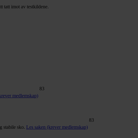
tatt imot av testkildene.
83
krever medlemskap)
83
og stabile sko.
Les saken (krever medlemskap)