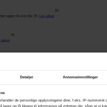
81
tter upper fit over the 19.
Les saken
78
 saken
74
rtable with every step.
Les saken
Detaljer
Annonseinnstillinger
ine
handler de personlige opplysningene dine, f.eks. IP-nummeret di
 lagre og få tilgang til informasjon på enheten din, sånn at vi ka