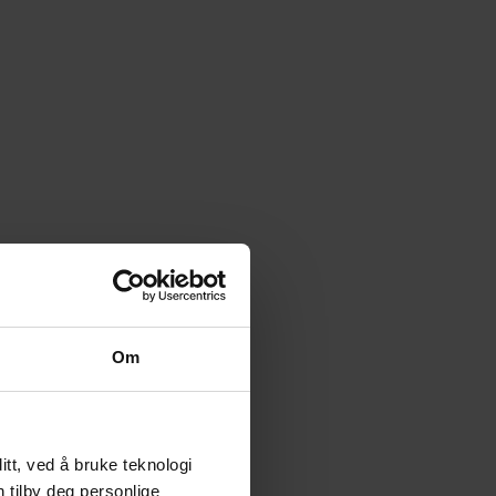
Om
tt, ved å bruke teknologi
n tilby deg personlige