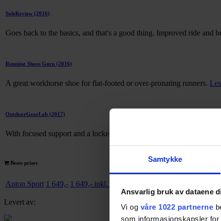
SoleReview
(2016)
Goes back to the basics, and that's a good thing. Improved ride and be
Running Shoes Guru
(2016)
A great workhorse shoe for flat-footed or over-pronating runners.
Les
OutdoorGearLab
(2017)
With focused support and a locked down fit, we felt secure and comfo
Samtykke
Beste priser
Anton Sport
1 649,-
1 649,- inkl. frakt
Til Prisjakt
Ansvarlig bruk av dataene d
Levert av:
Vi og
våre 1022 partnerne
be
som informasjonskapsler for å