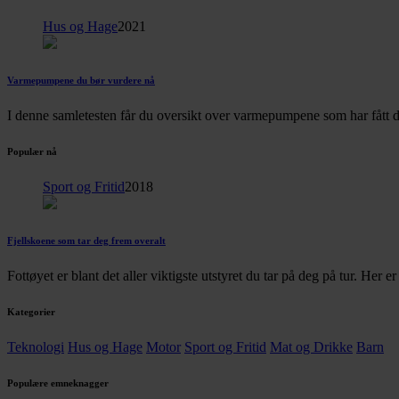
Hus og Hage
2021
Varmepumpene du bør vurdere nå
I denne samletesten får du oversikt over varmepumpene som har fått d
Populær nå
Sport og Fritid
2018
Fjellskoene som tar deg frem overalt
Fottøyet er blant det aller viktigste utstyret du tar på deg på tur. Her 
Kategorier
Teknologi
Hus og Hage
Motor
Sport og Fritid
Mat og Drikke
Barn
Populære emneknagger