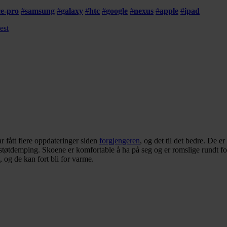
ce-pro
#
samsung
#
galaxy
#
htc
#
google
#
nexus
#
apple
#
ipad
est
 fått flere oppdateringer siden
forgjengeren
, og det til det bedre. De er
tøtdemping. Skoene er komfortable å ha på seg og er romslige rundt forfo
 og de kan fort bli for varme.