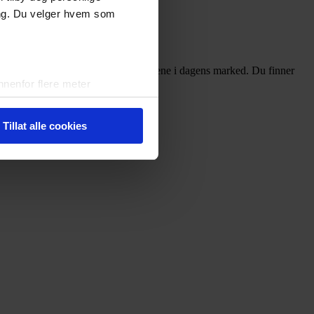
ing. Du velger hvem som
 får du oversikt over de beste løpeskoene i dagens marked. Du finner
nenfor flere meter
vtrykk)
elge hvordan de skal brukes.
Tillat alle cookies
sler.
iale mediefunksjoner og for å
 med partnerne våre innen
u har gjort tilgjengelig for