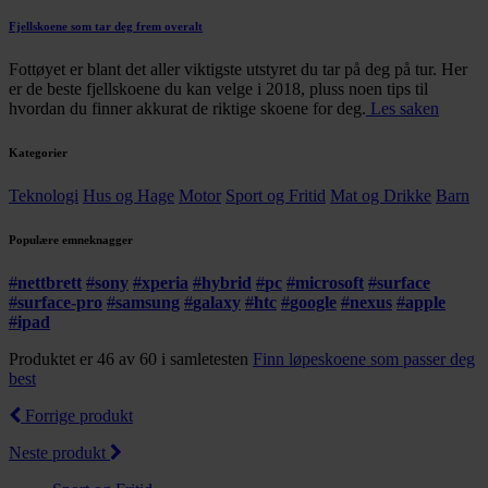
Fjellskoene som tar deg frem overalt
Fottøyet er blant det aller viktigste utstyret du tar på deg på tur. Her
er de beste fjellskoene du kan velge i 2018, pluss noen tips til
hvordan du finner akkurat de riktige skoene for deg.
Les saken
Kategorier
Teknologi
Hus og Hage
Motor
Sport og Fritid
Mat og Drikke
Barn
Populære emneknagger
#
nettbrett
#
sony
#
xperia
#
hybrid
#
pc
#
microsoft
#
surface
#
surface-pro
#
samsung
#
galaxy
#
htc
#
google
#
nexus
#
apple
#
ipad
Produktet er 46 av 60 i samletesten
Finn løpeskoene som passer deg
best
Forrige produkt
Neste produkt