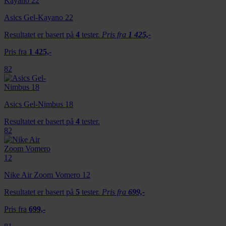
dessuten informasjon om hvordan du bruker nettstedet
vårt, med partnerne våre innen sosiale medier,
Asics Gel-Kayano 22
annonsering og analysearbeid, som kan kombinere den
Resultatet er basert på
4
tester.
Pris fra
1 425,-
med annen informasjon du har gjort tilgjengelig for dem,
eller som de har samlet inn gjennom din bruk av
Pris fra
1 425,-
tjenestene deres.
82
Asics Gel-Nimbus 18
Resultatet er basert på
4
tester.
82
Nike Air Zoom Vomero 12
Resultatet er basert på
5
tester.
Pris fra
699,-
Pris fra
699,-