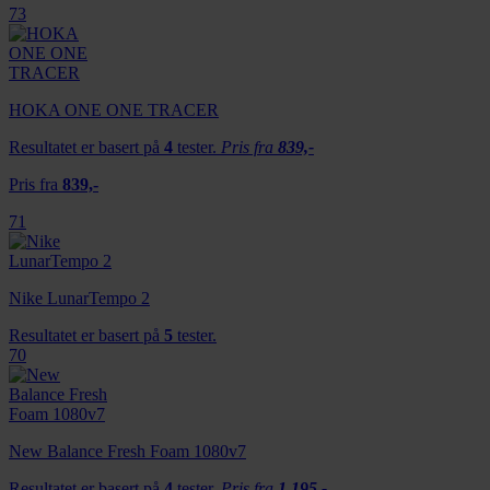
73
HOKA ONE ONE TRACER
Resultatet er basert på
4
tester.
Pris fra
839,-
Pris fra
839,-
71
Nike LunarTempo 2
Resultatet er basert på
5
tester.
70
New Balance Fresh Foam 1080v7
Resultatet er basert på
4
tester.
Pris fra
1 195,-