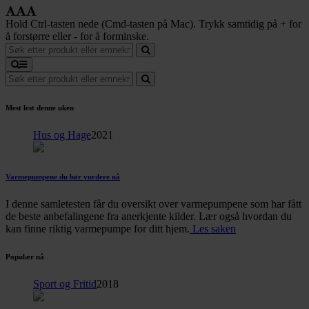
Hold Ctrl-tasten nede (Cmd-tasten på Mac). Trykk samtidig på + for
å forstørre eller - for å forminske.
Mest lest denne uken
Hus og Hage
2021
Varmepumpene du bør vurdere nå
I denne samletesten får du oversikt over varmepumpene som har fått
de beste anbefalingene fra anerkjente kilder. Lær også hvordan du
kan finne riktig varmepumpe for ditt hjem.
Les saken
Populær nå
Sport og Fritid
2018