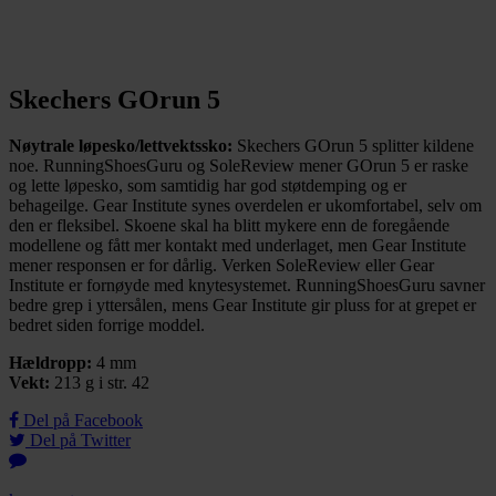
Skechers GOrun 5
Nøytrale løpesko/lettvektssko:
Skechers GOrun 5 splitter kildene
noe. RunningShoesGuru og SoleReview mener GOrun 5 er raske
og lette løpesko, som samtidig har god støtdemping og er
behageilge. Gear Institute synes overdelen er ukomfortabel, selv om
den er fleksibel. Skoene skal ha blitt mykere enn de foregående
modellene og fått mer kontakt med underlaget, men Gear Institute
mener responsen er for dårlig. Verken SoleReview eller Gear
Institute er fornøyde med knytesystemet. RunningShoesGuru savner
bedre grep i yttersålen, mens Gear Institute gir pluss for at grepet er
bedret siden forrige moddel.
Hældropp:
4 mm
Vekt:
213 g i str. 42
Del på Facebook
Del på Twitter