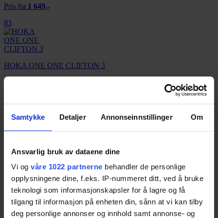
Pris fra
1 649,-
83
HOKA ONE ONE CLIFTON 3
Resultatet er basert på
4
tester.
Pris fra
1 477,-
Pris fra
1 477,-
83
Samtykke
Detaljer
Annonseinnstillinger
Om
Brooks Launch 4
Ansvarlig bruk av dataene dine
Resultatet er basert på
4
tester.
Vi og
våre 1022 partnerne
behandler de personlige
83
opplysningene dine, f.eks. IP-nummeret ditt, ved å bruke
teknologi som informasjonskapsler for å lagre og få
tilgang til informasjon på enheten din, sånn at vi kan tilby
deg personlige annonser og innhold samt annonse- og
New Balance 1500v2