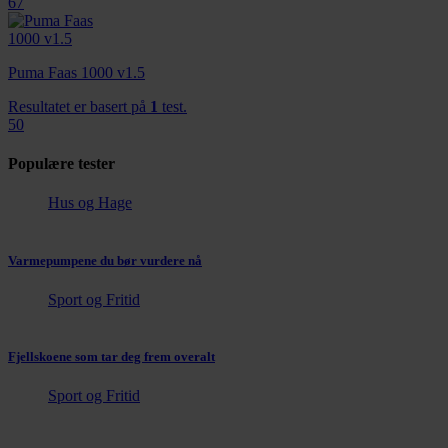
67
Puma Faas 1000 v1.5
Resultatet er basert på
1
test.
50
Populære tester
Hus og Hage
Varmepumpene du bør vurdere nå
Sport og Fritid
Fjellskoene som tar deg frem overalt
Sport og Fritid