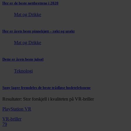
Her er de beste nettbrettene i 2020
Mat og Drikke
Her er årets beste pinnekjøtt – røkt og urøkt
Mat og Drikke
Dette er årets beste juleøl
Teknologi
Sony lager fremdeles de beste trådløse hodetelefonene
Resultater: Stor forskjell i kvaliteten på VR-briller
PlayStation VR
VR-briller
79