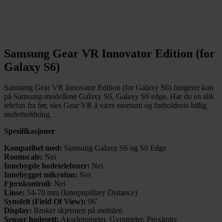
Samsung Gear VR Innovator Edition (for
Galaxy S6)
Samsung Gear VR Innovator Edition (for Galaxy S6) fungerer kun
på Samsung-modellene Galaxy S6, Galaxy S6 edge. Har du en slik
telefon fra før, sies Gear VR å være morsom og forholdsvis billig
underholdning.
Spesifikasjoner
Kompatibel med:
Samsung Galaxy S6 og S6 Edge
Roomscale:
Nei
Innebygde hodetelefoner:
Nei
Innebygget mikrofon:
Nei
Fjernkontroll:
Nei
Linse:
54-70 mm (Interpupillary Distance)
Synsfelt (Field Of View):
96˚
Display:
Bruker skjermen på mobilen
Sensor hodesett:
Akselerometer, Gyrometer, Proximity