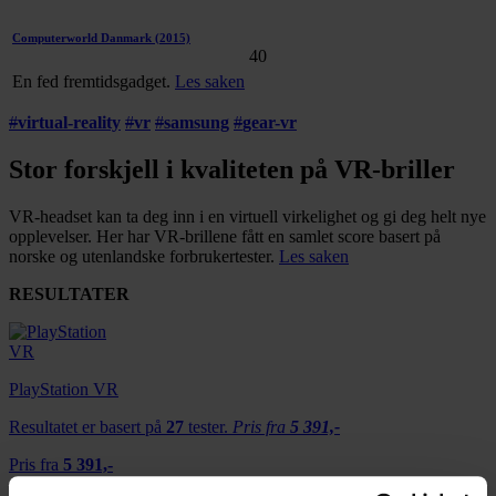
Computerworld Danmark
(2015)
40
En fed fremtidsgadget.
Les saken
#
virtual-reality
#
vr
#
samsung
#
gear-vr
Stor forskjell i kvaliteten på VR-briller
VR-headset kan ta deg inn i en virtuell virkelighet og gi deg helt nye
opplevelser. Her har VR-brillene fått en samlet score basert på
norske og utenlandske forbrukertester.
Les saken
RESULTATER
PlayStation VR
Resultatet er basert på
27
tester.
Pris fra
5 391,-
Pris fra
5 391,-