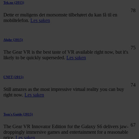
Tek.no
(2015)
78
Dette er muligens det morsomste tilbehøret du kan få til en
mobiltelefon.
Les saken
Alphr
(2015)
75
The Gear VR is the best taste of VR available right now, but it's
likely to be quickly superseded.
Les saken
CNET
(2015)
74
Still amazes as the most impressive virtual reality you can buy
right now.
Les saken
Tom's Guide
(2015)
67
The Gear VR Innovator Edition for the Galaxy S6 delivers jaw-
droppingly immersive games and entertainment for a reasonable
price.
Les saken