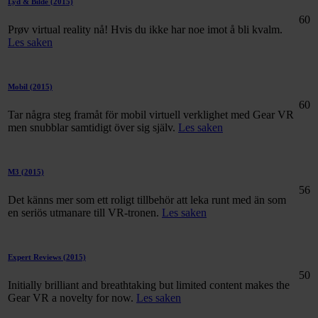
Lyd & Bilde
(2015)
60
Prøv virtual reality nå! Hvis du ikke har noe imot å bli kvalm.
Les saken
Mobil
(2015)
60
Tar några steg framåt för mobil virtuell verklighet med Gear VR
men snubblar samtidigt över sig själv.
Les saken
M3
(2015)
56
Det känns mer som ett roligt tillbehör att leka runt med än som
en seriös utmanare till VR-tronen.
Les saken
Expert Reviews
(2015)
50
Initially brilliant and breathtaking but limited content makes the
Gear VR a novelty for now.
Les saken