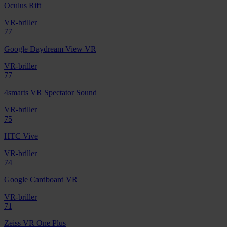
Oculus Rift
VR-briller
77
Google Daydream View VR
VR-briller
77
4smarts VR Spectator Sound
VR-briller
75
HTC Vive
VR-briller
74
Google Cardboard VR
VR-briller
71
Zeiss VR One Plus