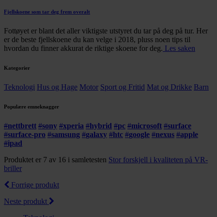
Fjellskoene som tar deg frem overalt
Fottøyet er blant det aller viktigste utstyret du tar på deg på tur. Her
er de beste fjellskoene du kan velge i 2018, pluss noen tips til
hvordan du finner akkurat de riktige skoene for deg.
Les saken
Kategorier
Teknologi
Hus og Hage
Motor
Sport og Fritid
Mat og Drikke
Barn
Populære emneknagger
#
nettbrett
#
sony
#
xperia
#
hybrid
#
pc
#
microsoft
#
surface
#
surface-pro
#
samsung
#
galaxy
#
htc
#
google
#
nexus
#
apple
#
ipad
Produktet er 7 av 16 i samletesten
Stor forskjell i kvaliteten på VR-
briller
Forrige produkt
Neste produkt