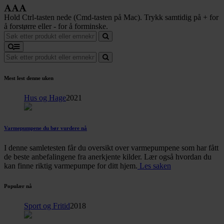
Hold Ctrl-tasten nede (Cmd-tasten på Mac). Trykk samtidig på + for
å forstørre eller - for å forminske.
Mest lest denne uken
Hus og Hage
2021
Varmepumpene du bør vurdere nå
I denne samletesten får du oversikt over varmepumpene som har fått
de beste anbefalingene fra anerkjente kilder. Lær også hvordan du
kan finne riktig varmepumpe for ditt hjem.
Les saken
Populær nå
Sport og Fritid
2018