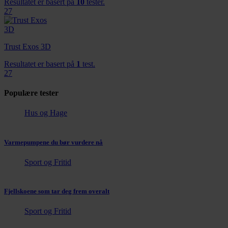
Resultatet er basert på
10
tester.
27
Trust Exos 3D
Resultatet er basert på
1
test.
27
Populære tester
Hus og Hage
Varmepumpene du bør vurdere nå
Sport og Fritid
Fjellskoene som tar deg frem overalt
Sport og Fritid