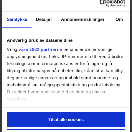
79
Oculus Rift
Samtykke
Detaljer
Annonseinnstillinger
Om
Resultatet er basert på
35
tester.
Pris fra
5 499,-
Pris fra
5 499,-
Ansvarlig bruk av dataene dine
77
Vi og
våre 1022 partnerne
behandler de personlige
opplysningene dine, f.eks. IP-nummeret ditt, ved å bruke
teknologi som informasjonskapsler for å lagre og få
tilgang til informasjon på enheten din, sånn at vi kan tilby
Google Daydream View VR
deg personlige annonser og innhold samt annonse- og
Resultatet er basert på
19
tester.
innholdsmåling, målgruppestatistikk og produktutvikling.
77
Du velger hvem som bruker dine data og i hvilke
hensikter.
Hvis du gir oss lov, vil vi også gjerne:
4smarts VR Spectator Sound
Tillat alle cookies
Innhente informasjon om den geografiske
Resultatet er basert på
1
test.
beliggenheten din, som kan være nøyaktig innenfor
75