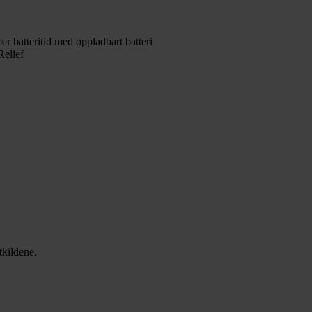
mer batteritid med oppladbart batteri
Relief
tkildene.