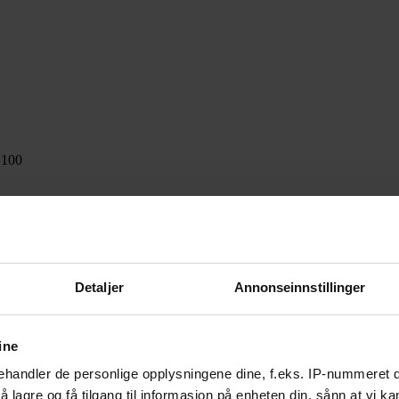
100
Detaljer
Annonseinnstillinger
ine
handler de personlige opplysningene dine, f.eks. IP-nummeret di
 lagre og få tilgang til informasjon på enheten din, sånn at vi ka