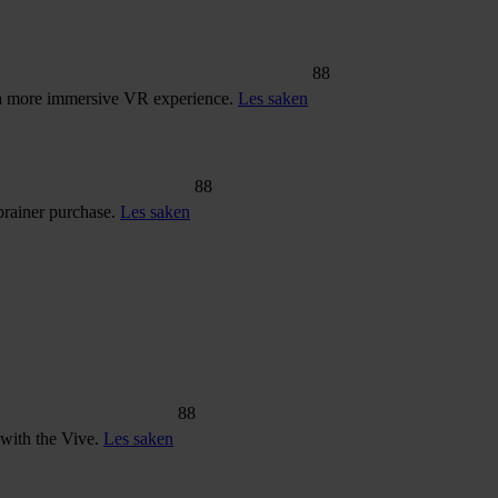
88
e a more immersive VR experience.
Les saken
88
-brainer purchase.
Les saken
88
r with the Vive.
Les saken