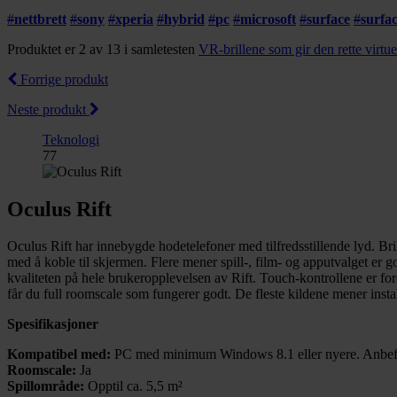
#
nettbrett
#
sony
#
xperia
#
hybrid
#
pc
#
microsoft
#
surface
#
surfa
Produktet er 2 av 13 i samletesten
VR-brillene som gir den rette virtu
Forrige produkt
Neste produkt
Teknologi
77
Oculus Rift
Oculus Rift har innebygde hodetelefoner med tilfredsstillende lyd. Br
med å koble til skjermen. Flere mener spill-, film- og apputvalget e
kvaliteten på hele brukeropplevelsen av Rift. Touch-kontrollene er fo
får du full roomscale som fungerer godt. De fleste kildene mener inst
Spesifikasjoner
Kompatibel med:
PC med minimum Windows 8.1 eller nyere. Anbefal
Roomscale:
Ja
Spillområde:
Opptil ca. 5,5 m²