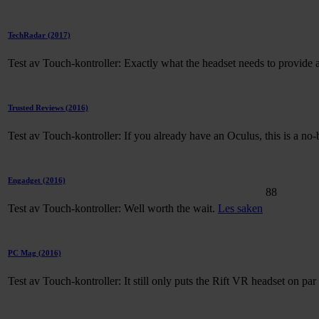
TechRadar
(2017)
Test av Touch-kontroller: Exactly what the headset needs to provid
Trusted Reviews
(2016)
Test av Touch-kontroller: If you already have an Oculus, this is a no
Engadget
(2016)
88
Test av Touch-kontroller: Well worth the wait.
Les saken
PC Mag
(2016)
Test av Touch-kontroller: It still only puts the Rift VR headset on pa