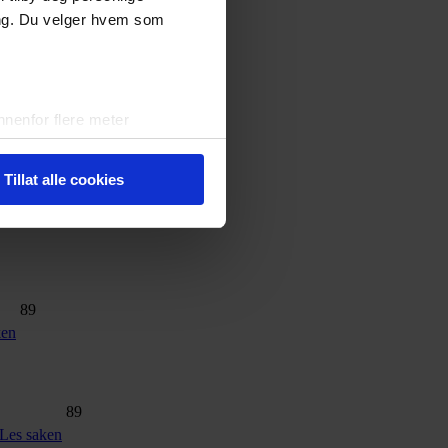
ing. Du velger hvem som
nenfor flere meter
vtrykk)
elge hvordan de skal brukes.
Tillat alle cookies
sler.
iale mediefunksjoner og for å
 med partnerne våre innen
u har gjort tilgjengelig for
89
ken
89
Les saken