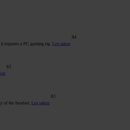
84
t it requires a PC gaming rig.
Les saken
83
ken
83
ty of the headset.
Les saken