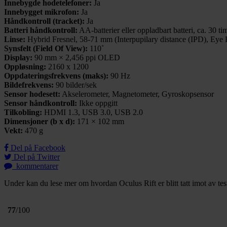
Innebygde hodetelefoner:
Ja
Innebygget mikrofon:
Ja
Håndkontroll (tracket):
Ja
Batteri håndkontroll:
AA-batterier eller oppladbart batteri, ca. 30 ti
Linse:
Hybrid Fresnel, 58-71 mm (Interpupilary distance (IPD), Eye 
Synsfelt (Field Of View):
110˚
Display:
90 mm × 2,456 ppi OLED
Oppløsning:
2160 x 1200
Oppdateringsfrekvens (maks):
90 Hz
Bildefrekvens:
90 bilder/sek
Sensor hodesett:
Akselerometer, Magnetometer, Gyroskopsensor
Sensor håndkontroll:
Ikke oppgitt
Tilkobling:
HDMI 1.3, USB 3.0, USB 2.0
Dimensjoner (b x d):
171 × 102 mm
Vekt:
470 g
Del på Facebook
Del på Twitter
kommentarer
Under kan du lese mer om hvordan Oculus Rift er blitt tatt imot av tes
77
/100