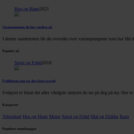
Hus og Hage
2021
Varmepumpene du bør vurdere nå
I denne samletesten får du oversikt over varmepumpene som har fått d
Populær nå
Sport og Fritid
2018
Fjellskoene som tar deg frem overalt
Fottøyet er blant det aller viktigste utstyret du tar på deg på tur. Her 
Kategorier
Teknologi
Hus og Hage
Motor
Sport og Fritid
Mat og Drikke
Barn
Populære emneknagger