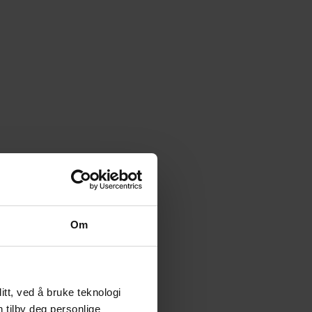
Om
tt, ved å bruke teknologi
n tilby deg personlige