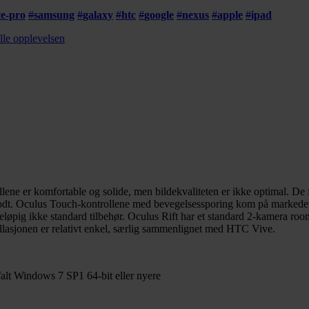
ce-pro
#
samsung
#
galaxy
#
htc
#
google
#
nexus
#
apple
#
ipad
elle opplevelsen
illene er komfortable og solide, men bildekvaliteten er ikke optimal. D
r godt. Oculus Touch-kontrollene med bevegelsessporing kom på markedet
reløpig ikke standard tilbehør. Oculus Rift har et standard 2-kamera ro
allasjonen er relativt enkel, særlig sammenlignet med HTC Vive.
t Windows 7 SP1 64-bit eller nyere