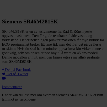
Siemens SR46M281SK
SR46M281SK er en av testvinnerne fra Råd & Röns nyeste
oppvaskmaskintest. Den får gode resultater i både vaske- og
tørktestene. Det er heller ingen punkter maskinen får mye kritikk for.
ECO-programmet bruker litt lang tid, men det gjør det på de fleste
maskiner. Hvis du skal ha en mindre oppvaskmaskin virker denne et
godt valg, selv om prisen er noe høy til å være en 45 cm-modell.
Denne modellen er hvit, men den finnes også i metallisk gråfarge
som SR46M581SK
Del på Facebook
Del på Twitter
kommentarer
Under kan du lese mer om hvordan Siemens SR46M281SK er blitt
tatt imot av testkildene.