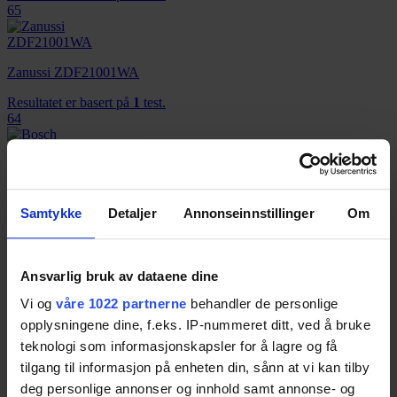
65
Zanussi ZDF21001WA
Resultatet er basert på
1
test.
64
Bosch SMI88TS02E
Resultatet er basert på
1
test.
Samtykke
Detaljer
Annonseinnstillinger
Om
64
Ansvarlig bruk av dataene dine
Vi og
våre 1022 partnerne
behandler de personlige
AEG F56302W0 (M0)
opplysningene dine, f.eks. IP-nummeret ditt, ved å bruke
Resultatet er basert på
1
test.
teknologi som informasjonskapsler for å lagre og få
64
tilgang til informasjon på enheten din, sånn at vi kan tilby
deg personlige annonser og innhold samt annonse- og