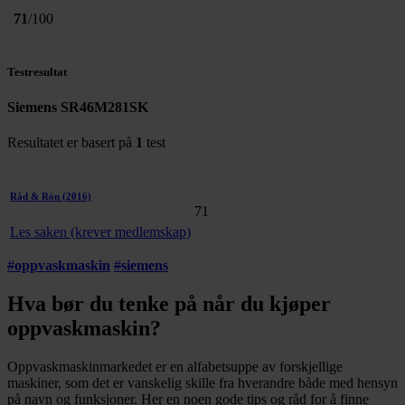
71
/100
Testresultat
Siemens SR46M281SK
Resultatet er basert på
1
test
Råd & Rön
(2016)
71
Les saken (krever medlemskap)
#
oppvaskmaskin
#
siemens
Hva bør du tenke på når du kjøper
oppvaskmaskin?
Oppvaskmaskinmarkedet er en alfabetsuppe av forskjellige
maskiner, som det er vanskelig skille fra hverandre både med hensyn
på navn og funksjoner. Her en noen gode tips og råd for å finne