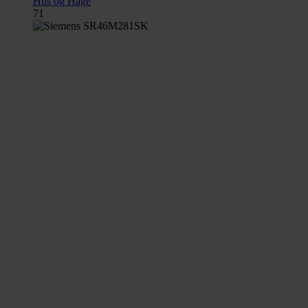
Hus og Hage
71