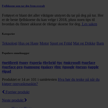
Fjellskoene som tar deg frem overalt
Fottøyet er blant det aller viktigste utstyret du tar på deg på tur. Her
er de beste fjellskoene du kan velge i 2018, pluss noen tips til
hvordan du finner akkurat de riktige skoene for deg.
Les saken
Kategorier
Teknologi
Hus og Hage
Motor
Sport og Fritid
Mat og Drikke
Barn
Populære emneknagger
#
nettbrett
#
sony
#
xperia
#
hybrid
#
pc
#
microsoft
#
surface
#
surface-pro
#
samsung
#
galaxy
#
htc
#
google
#
nexus
#
apple
#
ipad
Produktet er 14 av 101 i samletesten
Hva bør du tenke på når du
kjøper oppvaskmaskin?
Forrige produkt
Neste produkt