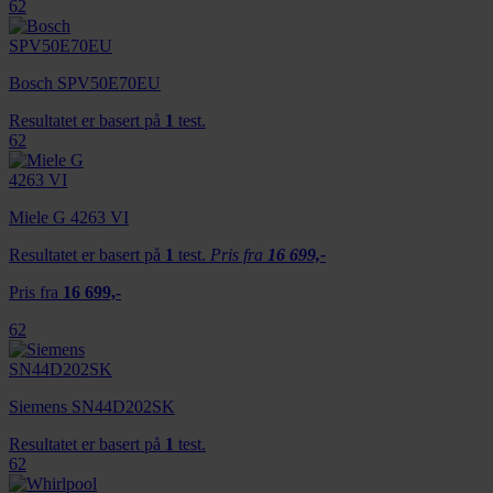
62
dessuten informasjon om hvordan du bruker nettstedet
vårt, med partnerne våre innen sosiale medier,
annonsering og analysearbeid, som kan kombinere den
Bosch SPV50E70EU
med annen informasjon du har gjort tilgjengelig for dem,
eller som de har samlet inn gjennom din bruk av
Resultatet er basert på
1
test.
tjenestene deres.
62
Miele G 4263 VI
Resultatet er basert på
1
test.
Pris fra
16 699,-
Pris fra
16 699,-
62
Siemens SN44D202SK
Resultatet er basert på
1
test.
62