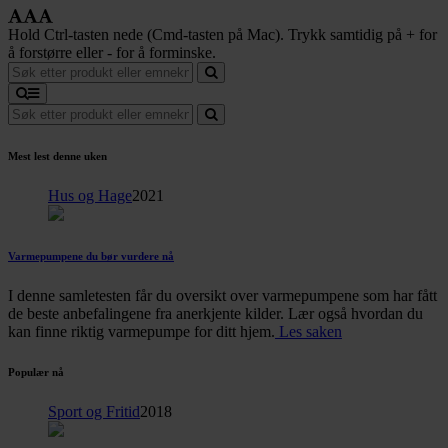
Hold Ctrl-tasten nede (Cmd-tasten på Mac). Trykk samtidig på + for
å forstørre eller - for å forminske.
Mest lest denne uken
Hus og Hage
2021
Varmepumpene du bør vurdere nå
I denne samletesten får du oversikt over varmepumpene som har fått
de beste anbefalingene fra anerkjente kilder. Lær også hvordan du
kan finne riktig varmepumpe for ditt hjem.
Les saken
Populær nå
Sport og Fritid
2018