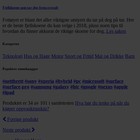
Fjellskoene som tar deg frem overalt
Fottøyet er blant det aller viktigste utstyret du tar på deg på tur. Her
er de beste fjellskoene du kan velge i 2018, pluss noen tips til
hvordan du finner akkurat de riktige skoene for deg.
Les saken
Kategorier
Teknologi
Hus og Hage
Motor
Sport og Fritid
Mat og Drikke
Barn
Populære emneknagger
#
nettbrett
#
sony
#
xperia
#
hybrid
#
pc
#
microsoft
#
surface
#
surface-pro
#
samsung
#
galaxy
#
htc
#
google
#
nexus
#
apple
#
ipad
Produktet er 34 av 101 i samletesten
Hva bør du tenke på når du
kjøper oppvaskmaskin?
Forrige produkt
Neste produkt