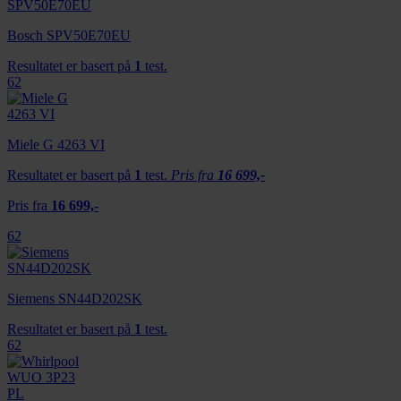
dessuten informasjon om hvordan du bruker nettstedet
vårt, med partnerne våre innen sosiale medier,
Bosch SPV50E70EU
annonsering og analysearbeid, som kan kombinere den
Resultatet er basert på
1
test.
med annen informasjon du har gjort tilgjengelig for dem,
62
eller som de har samlet inn gjennom din bruk av
tjenestene deres.
Miele G 4263 VI
Resultatet er basert på
1
test.
Pris fra
16 699,-
Pris fra
16 699,-
62
Siemens SN44D202SK
Resultatet er basert på
1
test.
62