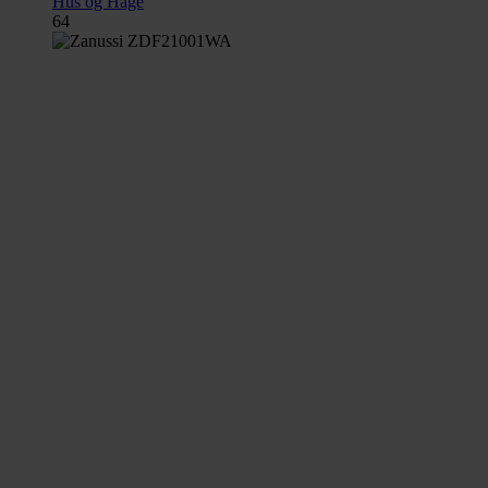
Hus og Hage
64