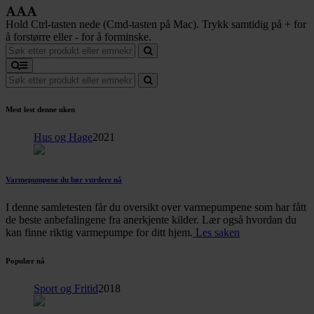
Hold Ctrl-tasten nede (Cmd-tasten på Mac). Trykk samtidig på + for
å forstørre eller - for å forminske.
Mest lest denne uken
Hus og Hage
2021
Varmepumpene du bør vurdere nå
I denne samletesten får du oversikt over varmepumpene som har fått
de beste anbefalingene fra anerkjente kilder. Lær også hvordan du
kan finne riktig varmepumpe for ditt hjem.
Les saken
Populær nå
Sport og Fritid
2018