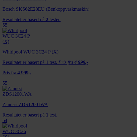
Bosch SKS62E28EU (Benkoppvaskmaskin)
Resultatet er basert på
2
tester.
55
Whirlpool WUC 3C24 P (X)
Resultatet er basert på
1
test.
Pris fra
4 999,-
Pris fra
4 999,-
55
Zanussi ZDS12001WA
Resultatet er basert på
1
test.
54