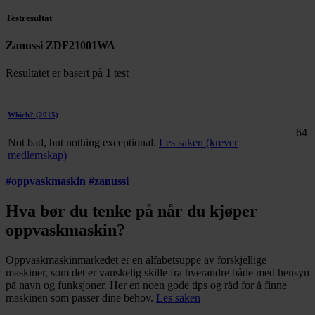
Testresultat
Zanussi ZDF21001WA
Resultatet er basert på
1
test
Which?
(2015)
64
Not bad, but nothing exceptional.
Les saken (krever
medlemskap)
#
oppvaskmaskin
#
zanussi
Hva bør du tenke på når du kjøper
oppvaskmaskin?
Oppvaskmaskinmarkedet er en alfabetsuppe av forskjellige
maskiner, som det er vanskelig skille fra hverandre både med hensyn
på navn og funksjoner. Her en noen gode tips og råd for å finne
maskinen som passer dine behov.
Les saken