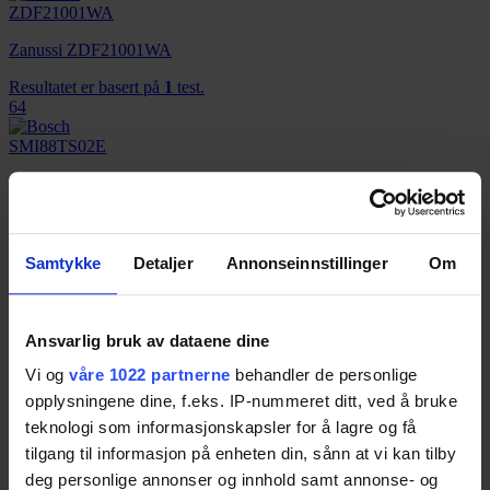
Zanussi ZDF21001WA
Resultatet er basert på
1
test.
64
Bosch SMI88TS02E
Resultatet er basert på
1
test.
64
Samtykke
Detaljer
Annonseinnstillinger
Om
AEG F56302W0 (M0)
Ansvarlig bruk av dataene dine
Resultatet er basert på
1
test.
Vi og
våre 1022 partnerne
behandler de personlige
64
opplysningene dine, f.eks. IP-nummeret ditt, ved å bruke
teknologi som informasjonskapsler for å lagre og få
tilgang til informasjon på enheten din, sånn at vi kan tilby
Whirlpool WIE 2B19
deg personlige annonser og innhold samt annonse- og