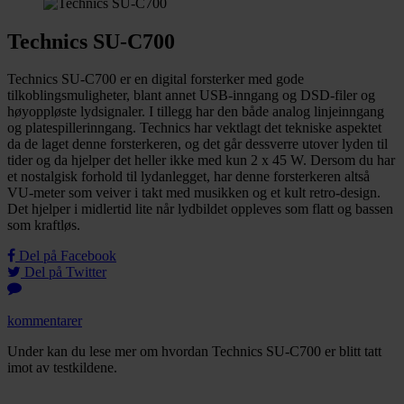
Technics SU-C700
Technics SU-C700 er en digital forsterker med gode
tilkoblingsmuligheter, blant annet USB-inngang og DSD-filer og
høyoppløste lydsignaler. I tillegg har den både analog linjeinngang
og platespillerinngang. Technics har vektlagt det tekniske aspektet
da de laget denne forsterkeren, og det går dessverre utover lyden til
tider og da hjelper det heller ikke med kun 2 x 45 W. Dersom du har
et nostalgisk forhold til lydanlegget, har denne forsterkeren altså
VU-meter som veiver i takt med musikken og et kult retro-design.
Det hjelper i midlertid lite når lydbildet oppleves som flatt og bassen
som kraftløs.
Del på Facebook
Del på Twitter
kommentarer
Under kan du lese mer om hvordan Technics SU-C700 er blitt tatt
imot av testkildene.