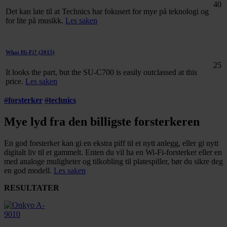
40
Det kan late til at Technics har fokusert for mye på teknologi og
for lite på musikk.
Les saken
What Hi-Fi?
(2015)
25
It looks the part, but the SU-C700 is easily outclassed at this
price.
Les saken
#
forsterker
#
technics
Mye lyd fra den billigste forsterkeren
En god forsterker kan gi en ekstra piff til et nytt anlegg, eller gi nytt
digitalt liv til et gammelt. Enten du vil ha en Wi-Fi-forsterker eller en
med analoge muligheter og tilkobling til platespiller, bør du sikre deg
en god modell.
Les saken
RESULTATER