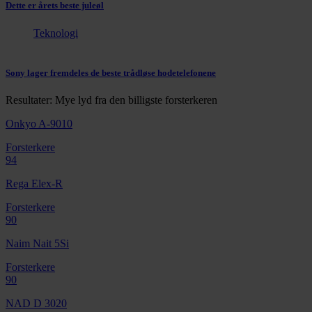
Dette er årets beste juleøl
Teknologi
Sony lager fremdeles de beste trådløse hodetelefonene
Resultater: Mye lyd fra den billigste forsterkeren
Onkyo A-9010
Forsterkere
94
Rega Elex-R
Forsterkere
90
Naim Nait 5Si
Forsterkere
90
NAD D 3020