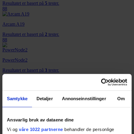
Resultatet er basert på
5
tester.
88
Arcam A19
Resultatet er basert på
2
tester.
88
PowerNode2
Resultatet er basert på
3
tester.
85
Cambridge Azur 851A
Samtykke
Detaljer
Annonseinnstillinger
Om
Resultatet er basert på
3
tester.
85
Ansvarlig bruk av dataene dine
Vi og
våre 1022 partnerne
behandler de personlige
Onkyo TX-8150