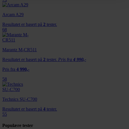
Vi bruker informasjonskapsler for å gi innhold og
annonser et personlig preg, for å levere sosiale
Arcam A29
mediefunksjoner og for å analysere trafikken vår. Vi deler
Resultatet er basert på
2
tester.
dessuten informasjon om hvordan du bruker nettstedet
68
vårt, med partnerne våre innen sosiale medier,
annonsering og analysearbeid, som kan kombinere den
med annen informasjon du har gjort tilgjengelig for dem,
Marantz M-CR511
eller som de har samlet inn gjennom din bruk av
Resultatet er basert på
2
tester.
Pris fra
4 990,-
tjenestene deres.
Pris fra
4 990,-
58
Technics SU-C700
Resultatet er basert på
4
tester.
55
Populære tester