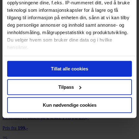
opplysningene dine, f.eks. IP-nummeret ditt, ved å bruke
Resultatet er basert på
3
tester.
teknologi som informasjonskapsler for å lagre og få
83
tilgang til informasjon på enheten din, sånn at vi kan tilby
deg personlige annonser og innhold samt annonse- og
innholdsmåling, målgruppestatistikk og produktutvikling.
Audiolab M-ONE
Du velger hvem som bruker dine data og i hvilke
hensikter.
Resultatet er basert på
2
tester.
82
Hvis du gir oss lov, vil vi også gjerne:
Tillat alle cookies
Innhente informasjon om den geografiske
Audiolab 8300A
beliggenheten din, som kan være nøyaktig innenfor
Resultatet er basert på
2
tester.
flere meter
Tilpass
78
Identifisere enheten din ved å aktivt skanne den
for bestemte karakteristikker (fingeravtrykk)
Kun nødvendige cookies
Cyrus One
Under
mer info
kan du lese om hvordan dine personlige
data behandles og hvordan du kan velge hvordan de skal
Resultatet er basert på
2
tester.
Pris fra
199,-
brukes. Du kan hele tiden endre eller trekke tilbake ditt
Pris fra
199,-
samtykke fra erklæringen om informasjonskapsler.
75