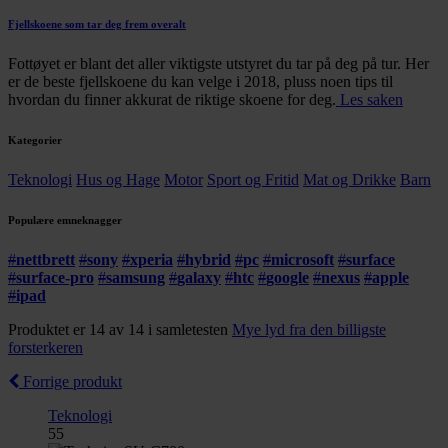
Fjellskoene som tar deg frem overalt
Fottøyet er blant det aller viktigste utstyret du tar på deg på tur. Her
er de beste fjellskoene du kan velge i 2018, pluss noen tips til
hvordan du finner akkurat de riktige skoene for deg.
Les saken
Kategorier
Teknologi
Hus og Hage
Motor
Sport og Fritid
Mat og Drikke
Barn
Populære emneknagger
#
nettbrett
#
sony
#
xperia
#
hybrid
#
pc
#
microsoft
#
surface
#
surface-pro
#
samsung
#
galaxy
#
htc
#
google
#
nexus
#
apple
#
ipad
Produktet er 14 av 14 i samletesten
Mye lyd fra den billigste
forsterkeren
Forrige produkt
Teknologi
55