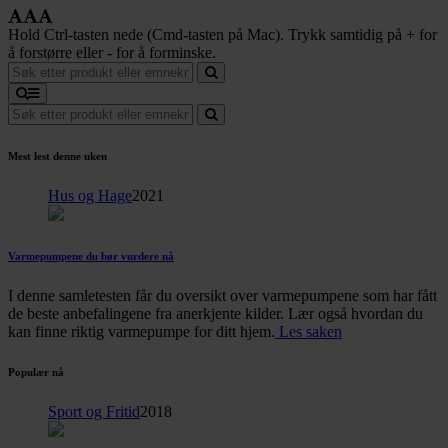
Hold Ctrl-tasten nede (Cmd-tasten på Mac). Trykk samtidig på + for
å forstørre eller - for å forminske.
Mest lest denne uken
Hus og Hage
2021
Varmepumpene du bør vurdere nå
I denne samletesten får du oversikt over varmepumpene som har fått
de beste anbefalingene fra anerkjente kilder. Lær også hvordan du
kan finne riktig varmepumpe for ditt hjem.
Les saken
Populær nå
Sport og Fritid
2018