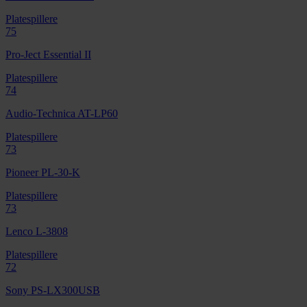
Platespillere
75
Pro-Ject Essential II
Platespillere
74
Audio-Technica AT-LP60
Platespillere
73
Pioneer PL-30-K
Platespillere
73
Lenco L-3808
Platespillere
72
Sony PS-LX300USB