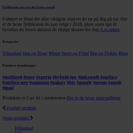
Fjellskoene som tar deg frem overalt
Fottøyet er blant det aller viktigste utstyret du tar på deg på tur. Her
er de beste fjellskoene du kan velge i 2018, pluss noen tips til
hvordan du finner akkurat de riktige skoene for deg.
Les saken
Kategorier
Teknologi
Hus og Hage
Motor
Sport og Fritid
Mat og Drikke
Barn
Populære emneknagger
#
nettbrett
#
sony
#
xperia
#
hybrid
#
pc
#
microsoft
#
surface
#
surface-pro
#
samsung
#
galaxy
#
htc
#
google
#
nexus
#
apple
#
ipad
Produktet er 2 av 44 i samletesten
Her er de beste platespillerne
Forrige produkt
Neste produkt
Teknologi