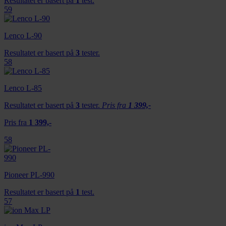
Resultatet er basert på
1
test.
59
vårt, med partnerne våre innen sosiale medier,
annonsering og analysearbeid, som kan kombinere den
med annen informasjon du har gjort tilgjengelig for dem,
Lenco L-90
eller som de har samlet inn gjennom din bruk av
Resultatet er basert på
3
tester.
tjenestene deres.
58
Lenco L-85
Resultatet er basert på
3
tester.
Pris fra
1 399,-
Pris fra
1 399,-
58
Pioneer PL-990
Resultatet er basert på
1
test.
57