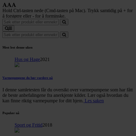
Hold Ctrl-tasten nede (Cmd-tasten på Mac). Trykk samtidig på + for
å forstørre eller - for å forminske.
Mest lest denne uken
Hus og Hage
2021
Varmepumpene du bør vurdere nå
I denne samletesten får du oversikt over varmepumpene som har fått
de beste anbefalingene fra anerkjente kilder. Lær også hvordan du
kan finne riktig varmepumpe for ditt hjem.
Les saken
Populær nå
Sport og Fritid
2018