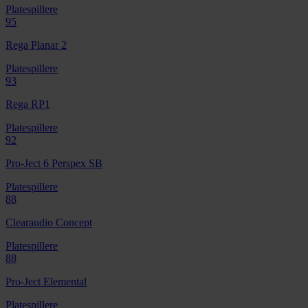
Platespillere
95
Rega Planar 2
Platespillere
93
Rega RP1
Platespillere
92
Pro-Ject 6 Perspex SB
Platespillere
88
Clearaudio Concept
Platespillere
88
Pro-Ject Elemental
Platespillere