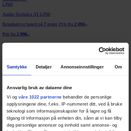
Audio-Technica AT-LP60
Resultatet er basert på
7
tester.
Pris fra
2 096,-
Pris fra
2 096,-
73
Pioneer PL-30-K
Samtykke
Detaljer
Annonseinnstillinger
Om
Resultatet er basert på
2
tester.
73
Ansvarlig bruk av dataene dine
Vi og
våre 1022 partnerne
behandler de personlige
Lenco L-3808
opplysningene dine, f.eks. IP-nummeret ditt, ved å bruke
Resultatet er basert på
1
test.
Pris fra
3 152,-
teknologi som informasjonskapsler for å lagre og få
tilgang til informasjon på enheten din, sånn at vi kan tilby
Pris fra
3 152,-
deg personlige annonser og innhold samt annonse- og
72