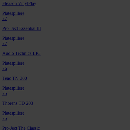
Flexson VinylPlay
Platespillere
77
Pro_Ject Essential III
Platespillere
77
Audio Technica LP3
Platespillere
76
Teac TN-300
Platespillere
75
Thorens TD 203
Platespillere
75
Pro-Ject The Classic