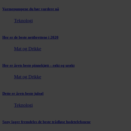
Varmepumpene du bør vurdere nå
Teknologi
Her er de beste nettbrettene i 2020
Mat og Drikke
Her er årets beste pinnekjøtt – røkt og urøkt
Mat og Drikke
Dette er årets beste juleøl
Teknologi
Sony lager fremdeles de beste trådløse hodetelefonene