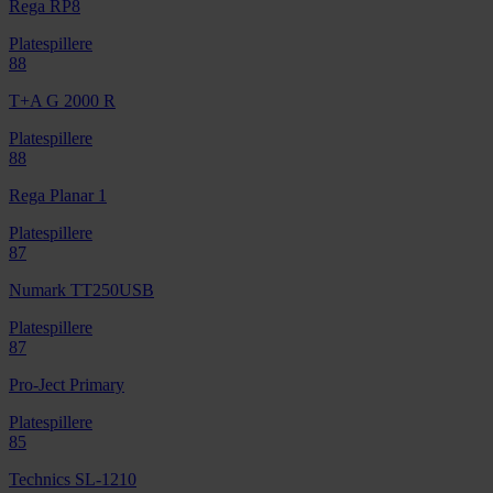
Rega RP8
Platespillere
88
T+A G 2000 R
Platespillere
88
Rega Planar 1
Platespillere
87
Numark TT250USB
Platespillere
87
Pro-Ject Primary
Platespillere
85
Technics SL-1210