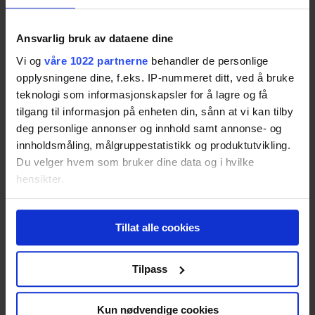
Audio-Technica AT-LP60
Resultatet er basert på
7
tester.
Pris fra
2 106,-
Ansvarlig bruk av dataene dine
Pris fra
2 106,-
Vi og
våre 1022 partnerne
behandler de personlige
73
opplysningene dine, f.eks. IP-nummeret ditt, ved å bruke
teknologi som informasjonskapsler for å lagre og få
tilgang til informasjon på enheten din, sånn at vi kan tilby
Pioneer PL-30-K
deg personlige annonser og innhold samt annonse- og
innholdsmåling, målgruppestatistikk og produktutvikling.
Resultatet er basert på
2
tester.
Du velger hvem som bruker dine data og i hvilke
73
hensikter.
Lenco L-3808
Hvis du gir oss lov, vil vi også gjerne:
Tillat alle cookies
Innhente informasjon om den geografiske
Resultatet er basert på
1
test.
Pris fra
3 152,-
beliggenheten din, som kan være nøyaktig innenfor
Pris fra
3 152,-
flere meter
Tilpass
Identifisere enheten din ved å aktivt skanne den
72
for bestemte karakteristikker (fingeravtrykk)
Kun nødvendige cookies