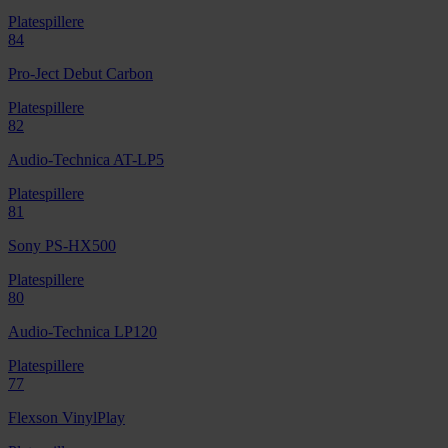
Platespillere
84
Pro-Ject Debut Carbon
Platespillere
82
Audio-Technica AT-LP5
Platespillere
81
Sony PS-HX500
Platespillere
80
Audio-Technica LP120
Platespillere
77
Flexson VinylPlay