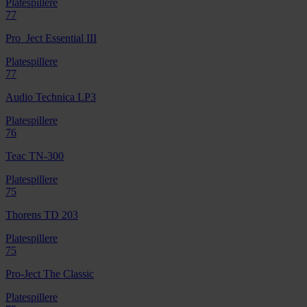
Platespillere
77
Pro_Ject Essential III
Platespillere
77
Audio Technica LP3
Platespillere
76
Teac TN-300
Platespillere
75
Thorens TD 203
Platespillere
75
Pro-Ject The Classic
Platespillere