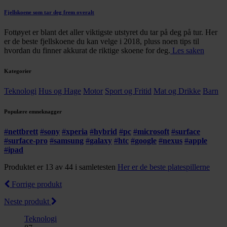
Fjellskoene som tar deg frem overalt
Fottøyet er blant det aller viktigste utstyret du tar på deg på tur. Her
er de beste fjellskoene du kan velge i 2018, pluss noen tips til
hvordan du finner akkurat de riktige skoene for deg.
Les saken
Kategorier
Teknologi
Hus og Hage
Motor
Sport og Fritid
Mat og Drikke
Barn
Populære emneknagger
#
nettbrett
#
sony
#
xperia
#
hybrid
#
pc
#
microsoft
#
surface
#
surface-pro
#
samsung
#
galaxy
#
htc
#
google
#
nexus
#
apple
#
ipad
Produktet er 13 av 44 i samletesten
Her er de beste platespillerne
Forrige produkt
Neste produkt
Teknologi