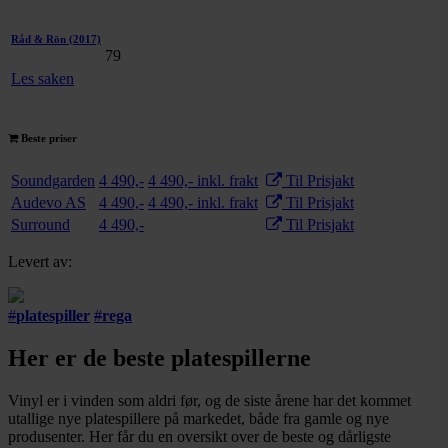
Råd & Rön
(2017)
79
Les saken
Beste priser
Soundgarden
4 490,-
4 490,- inkl. frakt
Til Prisjakt
Audevo AS
4 490,-
4 490,- inkl. frakt
Til Prisjakt
Surround
4 490,-
Til Prisjakt
Levert av:
#
platespiller
#
rega
Her er de beste platespillerne
Vinyl er i vinden som aldri før, og de siste årene har det kommet
utallige nye platespillere på markedet, både fra gamle og nye
produsenter. Her får du en oversikt over de beste og dårligste