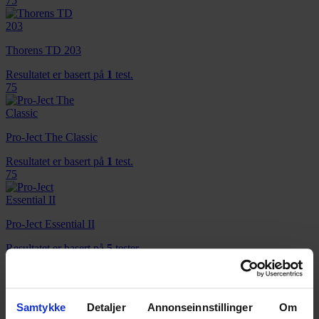
75
Thorens TD 203
Resultatet er basert på
1
test.
75
Pro-Ject The Classic
Resultatet er basert på
1
test.
75
Pro-Ject Essential II
Resultatet er basert på
5
tester.
74
Samtykke
Detaljer
Annonseinnstillinger
Om