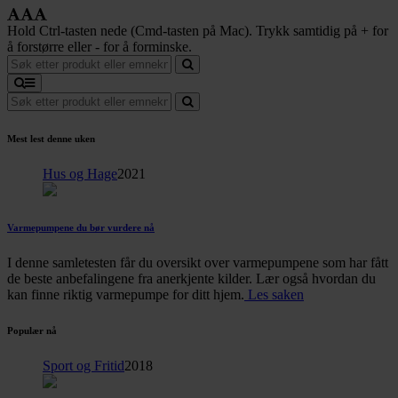
Hold Ctrl-tasten nede (Cmd-tasten på Mac). Trykk samtidig på + for
å forstørre eller - for å forminske.
Mest lest denne uken
Hus og Hage
2021
Varmepumpene du bør vurdere nå
I denne samletesten får du oversikt over varmepumpene som har fått
de beste anbefalingene fra anerkjente kilder. Lær også hvordan du
kan finne riktig varmepumpe for ditt hjem.
Les saken
Populær nå
Sport og Fritid
2018