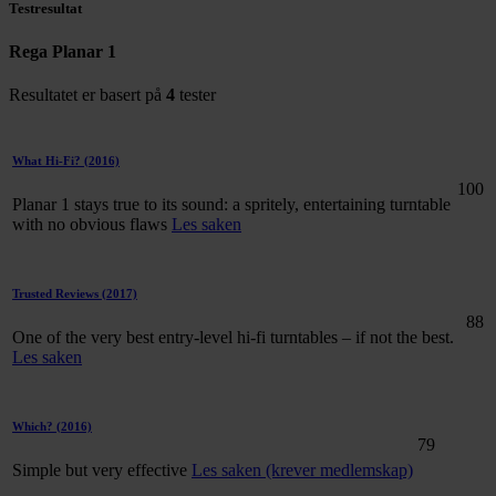
Testresultat
Rega Planar 1
Resultatet er basert på
4
tester
What Hi-Fi?
(2016)
100
Planar 1 stays true to its sound: a spritely, entertaining turntable
with no obvious flaws
Les saken
Trusted Reviews
(2017)
88
One of the very best entry-level hi-fi turntables – if not the best.
Les saken
Which?
(2016)
79
Simple but very effective
Les saken (krever medlemskap)