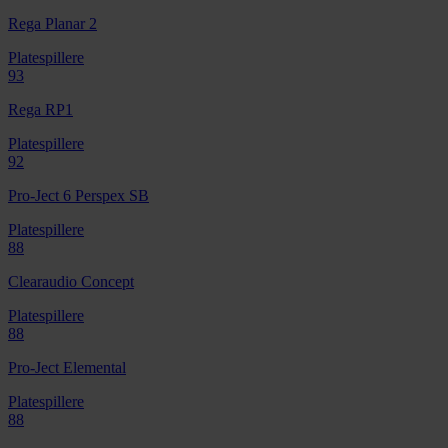
Rega Planar 2
Platespillere
93
Rega RP1
Platespillere
92
Pro-Ject 6 Perspex SB
Platespillere
88
Clearaudio Concept
Platespillere
88
Pro-Ject Elemental
Platespillere
88