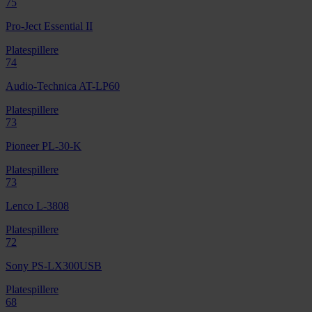
75
Pro-Ject Essential II
Platespillere
74
Audio-Technica AT-LP60
Platespillere
73
Pioneer PL-30-K
Platespillere
73
Lenco L-3808
Platespillere
72
Sony PS-LX300USB
Platespillere
68