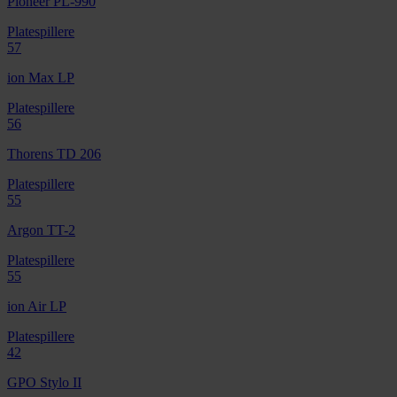
Pioneer PL-990
Platespillere
57
ion Max LP
Platespillere
56
Thorens TD 206
Platespillere
55
Argon TT-2
Platespillere
55
ion Air LP
Platespillere
42
GPO Stylo II