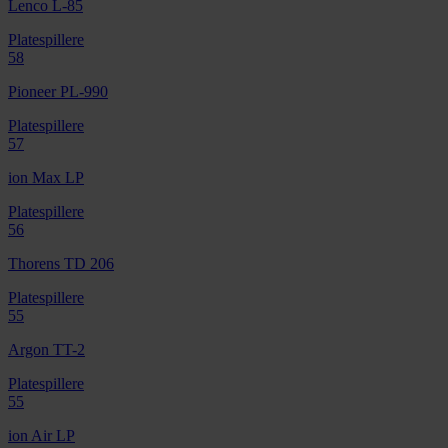
Lenco L-85
Platespillere
58
Pioneer PL-990
Platespillere
57
ion Max LP
Platespillere
56
Thorens TD 206
Platespillere
55
Argon TT-2
Platespillere
55
ion Air LP