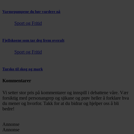
Varmepumpene du bør vurdere nå
Sport og Fritid
Fjellskoene som tar deg frem overalt
Sport og Fritid
Tursko til skog og mark
Kommentarer
Vi setter stor pris på kommentarer og innspill i debattene våre. Vær
forsiktig med personangrep og sjikane og prøv heller å forklare hva
du mener og hvorfor. Takk for at du bidrar og hjelper oss å bli
bedre!
Annonse
Annonse