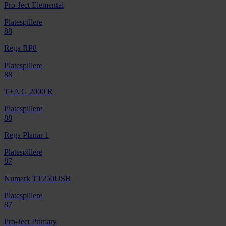
Pro-Ject Elemental
Platespillere
88
Rega RP8
Platespillere
88
T+A G 2000 R
Platespillere
88
Rega Planar 1
Platespillere
87
Numark TT250USB
Platespillere
87
Pro-Ject Primary