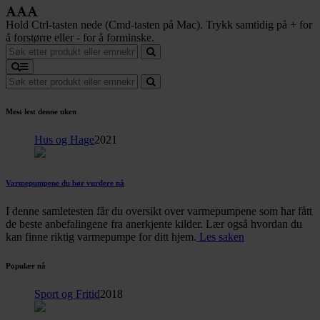
Hold Ctrl-tasten nede (Cmd-tasten på Mac). Trykk samtidig på + for
å forstørre eller - for å forminske.
Mest lest denne uken
Hus og Hage
2021
Varmepumpene du bør vurdere nå
I denne samletesten får du oversikt over varmepumpene som har fått
de beste anbefalingene fra anerkjente kilder. Lær også hvordan du
kan finne riktig varmepumpe for ditt hjem.
Les saken
Populær nå
Sport og Fritid
2018