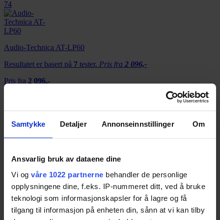
74
Audio-Technica AT-LP60
Resultatet er basert på
7
tester.
Pris fra
2 096,-
Pris fra
2 096,-
73
Samtykke
Detaljer
Annonseinnstillinger
Om
Pioneer PL-30-K
Resultatet er basert på
2
tester.
73
Ansvarlig bruk av dataene dine
Vi og
våre 1022 partnerne
behandler de personlige
opplysningene dine, f.eks. IP-nummeret ditt, ved å bruke
Lenco L-3808
teknologi som informasjonskapsler for å lagre og få
Resultatet er basert på
1
test.
Pris fra
3 152,-
tilgang til informasjon på enheten din, sånn at vi kan tilby