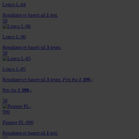
Lenco L-84
dessuten informasjon om hvordan du bruker nettstedet
vårt, med partnerne våre innen sosiale medier,
Resultatet er basert på
1
test.
59
annonsering og analysearbeid, som kan kombinere den
med annen informasjon du har gjort tilgjengelig for dem,
eller som de har samlet inn gjennom din bruk av
Lenco L-90
tjenestene deres.
Resultatet er basert på
3
tester.
58
Lenco L-85
Resultatet er basert på
3
tester.
Pris fra
1 399,-
Pris fra
1 399,-
58
Pioneer PL-990
Resultatet er basert på
1
test.
57