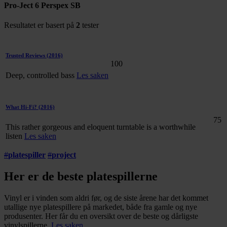
Pro-Ject 6 Perspex SB
Resultatet er basert på
2
tester
Trusted Reviews
(2016)
100
Deep, controlled bass
Les saken
What Hi-Fi?
(2016)
75
This rather gorgeous and eloquent turntable is a worthwhile
listen
Les saken
#
platespiller
#
project
Her er de beste platespillerne
Vinyl er i vinden som aldri før, og de siste årene har det kommet
utallige nye platespillere på markedet, både fra gamle og nye
produsenter. Her får du en oversikt over de beste og dårligste
vinylspillerne.
Les saken