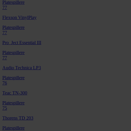
Platespillere
77
Flexson VinylPlay
Platespillere
77
Pro_Ject Essential III
Platespillere
77
Audio Technica LP3
Platespillere
76
Teac TN-300
Platespillere
75
Thorens TD 203
Platespillere