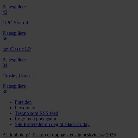
Platespillere
42
GPO Stylo II
Platespillere
36
ion Classic LP
Platespillere
34
Crosley Cruiser 2
Platespillere
30
Forsiden
Personvern
Test.no som RSS-feed
Logo med poengsum
Slik forbereder du deg til Black Friday
Alt innhold på Test.no er opphavsrettslig beskyttet © 2026