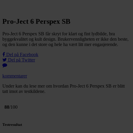
Pro-Ject 6 Perspex SB
Pro-Ject 6 Perspex SB får skryt for klart og fint lydbilde, bra
byggekvalitet og kult design. Brukervennligheten er ikke den beste,
og den kunne i det store og hele ha vært litt mer engasjerende.
Del på Facebook
Del på Twitter
kommentarer
Under kan du lese mer om hvordan Pro-Ject 6 Perspex SB er blitt
tatt imot av testkildene.
88
/100
Testresultat