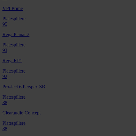
VPI Prime
Platespillere
95
Rega Planar 2
Platespillere
93
Rega RP1
Platespillere
92
Pro-Ject 6 Perspex SB
Platespillere
88
Clearaudio Concept
Platespillere
88