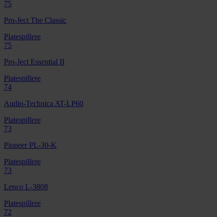
75
Pro-Ject The Classic
Platespillere
75
Pro-Ject Essential II
Platespillere
74
Audio-Technica AT-LP60
Platespillere
73
Pioneer PL-30-K
Platespillere
73
Lenco L-3808
Platespillere
72