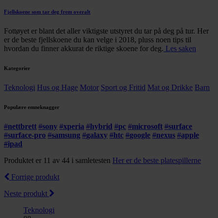
Fjellskoene som tar deg frem overalt
Fottøyet er blant det aller viktigste utstyret du tar på deg på tur. Her
er de beste fjellskoene du kan velge i 2018, pluss noen tips til
hvordan du finner akkurat de riktige skoene for deg.
Les saken
Kategorier
Teknologi
Hus og Hage
Motor
Sport og Fritid
Mat og Drikke
Barn
Populære emneknagger
#
nettbrett
#
sony
#
xperia
#
hybrid
#
pc
#
microsoft
#
surface
#
surface-pro
#
samsung
#
galaxy
#
htc
#
google
#
nexus
#
apple
#
ipad
Produktet er 11 av 44 i samletesten
Her er de beste platespillerne
Forrige produkt
Neste produkt
Teknologi