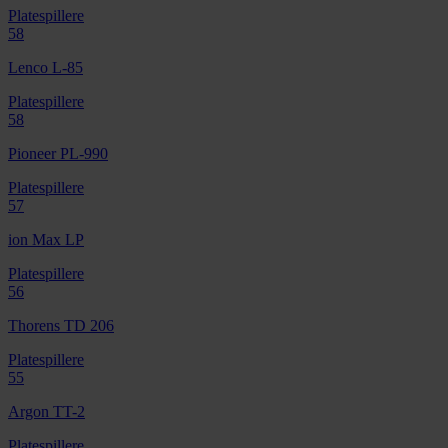
Platespillere
58
Lenco L-85
Platespillere
58
Pioneer PL-990
Platespillere
57
ion Max LP
Platespillere
56
Thorens TD 206
Platespillere
55
Argon TT-2
Platespillere