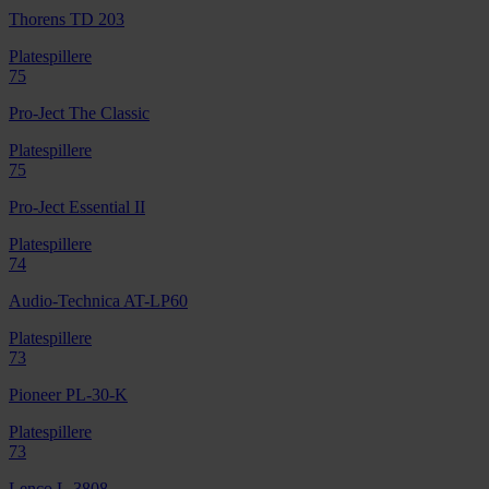
Thorens TD 203
Platespillere
75
Pro-Ject The Classic
Platespillere
75
Pro-Ject Essential II
Platespillere
74
Audio-Technica AT-LP60
Platespillere
73
Pioneer PL-30-K
Platespillere
73
Lenco L-3808