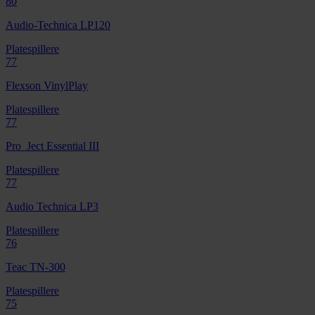
80
Audio-Technica LP120
Platespillere
77
Flexson VinylPlay
Platespillere
77
Pro_Ject Essential III
Platespillere
77
Audio Technica LP3
Platespillere
76
Teac TN-300
Platespillere
75