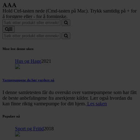
Hold Ctrl-tasten nede (Cmd-tasten på Mac). Trykk samtidig på + for
å forstørre eller - for å forminske.
Mest lest denne uken
Hus og Hage
2021
Varmepumpene du bør vurdere nå
I denne samletesten får du oversikt over varmepumpene som har fått
de beste anbefalingene fra anerkjente kilder. Lær også hvordan du
kan finne riktig varmepumpe for ditt hjem.
Les saken
Populær nå
Sport og Fritid
2018