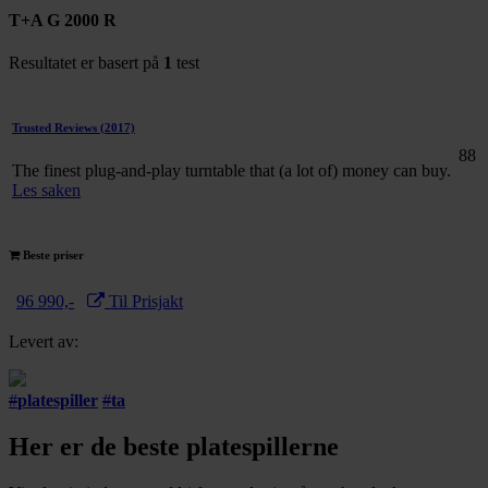
T+A G 2000 R
Resultatet er basert på
1
test
Trusted Reviews
(2017)
88
The finest plug-and-play turntable that (a lot of) money can buy.
Les saken
Beste priser
96 990,-
Til Prisjakt
Levert av:
#
platespiller
#
ta
Her er de beste platespillerne