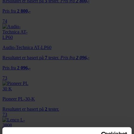
Resultatet er basert på
5
tester.
Pris fra
2 800,-
Pris fra
2 800,-
74
Audio-Technica AT-LP60
Resultatet er basert på
7
tester.
Pris fra
2 096,-
Pris fra
2 096,-
73
Pioneer PL-30-K
Resultatet er basert på
2
tester.
73