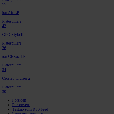
55
ion Air LP
Platespillere
42
GPO Stylo II
Platespillere
36
ion Classic LP
Platespillere
34
Crosley Cruiser 2
Platespillere
30
Forsiden
Personvern
Test.no som RSS-feed
Logo med poengsum