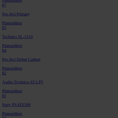
Platespillere
87
Pro-Ject Primary
Platespillere
85
Technics SL-1210
Platespillere
84
Pro-Ject Debut Carbon
Platespillere
82
Audio-Technica AT-LP5
Platespillere
81
Sony PS-HX500
Platespillere