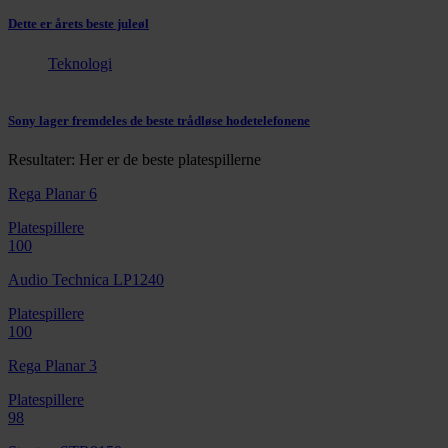
Dette er årets beste juleøl
Teknologi
Sony lager fremdeles de beste trådløse hodetelefonene
Resultater: Her er de beste platespillerne
Rega Planar 6
Platespillere
100
Audio Technica LP1240
Platespillere
100
Rega Planar 3
Platespillere
98