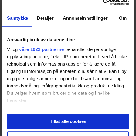
Lenco L-3808
Resultatet er basert på
1
test.
Pris fra
3 152,-
Samtykke
Detaljer
Annonseinnstillinger
Om
Pris fra
3 152,-
72
Ansvarlig bruk av dataene dine
Vi og
våre 1022 partnerne
behandler de personlige
Sony PS-LX300USB
opplysningene dine, f.eks. IP-nummeret ditt, ved å bruke
teknologi som informasjonskapsler for å lagre og få
Resultatet er basert på
1
test.
68
tilgang til informasjon på enheten din, sånn at vi kan tilby
deg personlige annonser og innhold samt annonse- og
innholdsmåling, målgruppestatistikk og produktutvikling.
Lenco L-175
Du velger hvem som bruker dine data og i hvilke
hensikter.
Resultatet er basert på
1
test.
68
Hvis du gir oss lov, vil vi også gjerne:
Tillat alle cookies
Innhente informasjon om den geografiske
Teac TN-100
beliggenheten din, som kan være nøyaktig innenfor