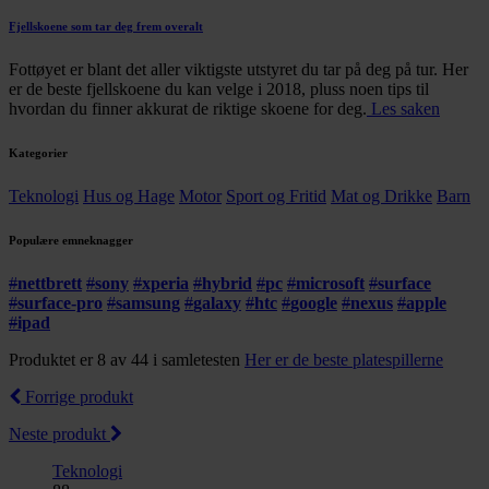
Fjellskoene som tar deg frem overalt
Fottøyet er blant det aller viktigste utstyret du tar på deg på tur. Her
er de beste fjellskoene du kan velge i 2018, pluss noen tips til
hvordan du finner akkurat de riktige skoene for deg.
Les saken
Kategorier
Teknologi
Hus og Hage
Motor
Sport og Fritid
Mat og Drikke
Barn
Populære emneknagger
#
nettbrett
#
sony
#
xperia
#
hybrid
#
pc
#
microsoft
#
surface
#
surface-pro
#
samsung
#
galaxy
#
htc
#
google
#
nexus
#
apple
#
ipad
Produktet er 8 av 44 i samletesten
Her er de beste platespillerne
Forrige produkt
Neste produkt
Teknologi