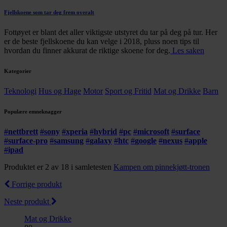
Fjellskoene som tar deg frem overalt
Fottøyet er blant det aller viktigste utstyret du tar på deg på tur. Her
er de beste fjellskoene du kan velge i 2018, pluss noen tips til
hvordan du finner akkurat de riktige skoene for deg.
Les saken
Kategorier
Teknologi
Hus og Hage
Motor
Sport og Fritid
Mat og Drikke
Barn
Populære emneknagger
#
nettbrett
#
sony
#
xperia
#
hybrid
#
pc
#
microsoft
#
surface
#
surface-pro
#
samsung
#
galaxy
#
htc
#
google
#
nexus
#
apple
#
ipad
Produktet er 2 av 18 i samletesten
Kampen om pinnekjøtt-tronen
Forrige produkt
Neste produkt
Mat og Drikke