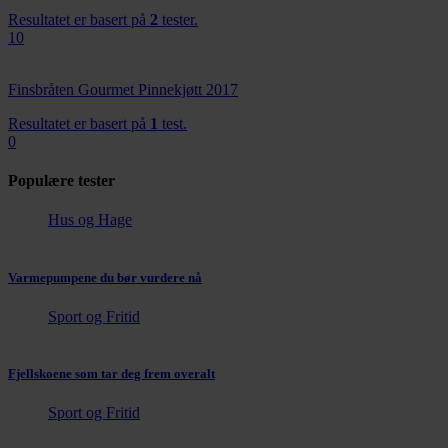
eller som de har samlet inn gjennom din bruk av
Resultatet er basert på
2
tester.
tjenestene deres.
10
Finsbråten Gourmet Pinnekjøtt 2017
Resultatet er basert på
1
test.
0
Populære tester
Hus og Hage
Varmepumpene du bør vurdere nå
Sport og Fritid
Fjellskoene som tar deg frem overalt
Sport og Fritid