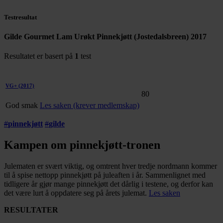
Testresultat
Gilde Gourmet Lam Urøkt Pinnekjøtt (Jostedalsbreen) 2017
Resultatet er basert på
1
test
VG+
(2017)
80
God smak
Les saken (krever medlemskap)
#
pinnekjøtt
#
gilde
Kampen om pinnekjøtt-tronen
Julematen er svært viktig, og omtrent hver tredje nordmann kommer
til å spise nettopp pinnekjøtt på juleaften i år. Sammenlignet med
tidligere år gjør mange pinnekjøtt det dårlig i testene, og derfor kan
det være lurt å oppdatere seg på årets julemat.
Les saken
RESULTATER