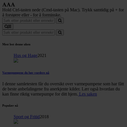
Hold Ctrl-tasten nede (Cmd-tasten på Mac). Trykk samtidig på + for
å forstørre eller - for å forminske.
Mest lest denne uken
Hus og Hage
2021
Varmepumpene du bør vurdere nå
I denne samletesten får du oversikt over varmepumpene som har fått
de beste anbefalingene fra anerkjente kilder. Lær også hvordan du
kan finne riktig varmepumpe for ditt hjem.
Les saken
Populær nå
Sport og Fritid
2018