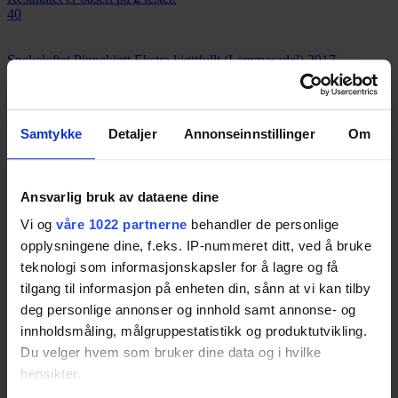
40
Spekeloftet Pinnekjøtt Ekstra kjøttfullt (Lammesadel) 2017
Resultatet er basert på
2
tester.
40
Samtykke
Detaljer
Annonseinnstillinger
Om
Rogalam 2017
Resultatet er basert på
1
test.
Ansvarlig bruk av dataene dine
40
Vi og
våre 1022 partnerne
behandler de personlige
Gilde urøkt Pinnekjøtt 2017
opplysningene dine, f.eks. IP-nummeret ditt, ved å bruke
teknologi som informasjonskapsler for å lagre og få
Resultatet er basert på
2
tester.
tilgang til informasjon på enheten din, sånn at vi kan tilby
30
deg personlige annonser og innhold samt annonse- og
innholdsmåling, målgruppestatistikk og produktutvikling.
First Price Pinnekjøtt 2017
Du velger hvem som bruker dine data og i hvilke
Resultatet er basert på
2
tester.
hensikter.
30