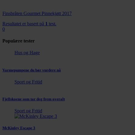
tjenestene deres.
Finsbråten Gourmet Pinnekjøtt 2017
Resultatet er basert på
1
test.
0
Populære tester
Hus og Hage
Varmepumpene du bør vurdere nå
Sport og Fritid
Fjellskoene som tar deg frem overalt
Sport og Fritid
McKinley Escape 3