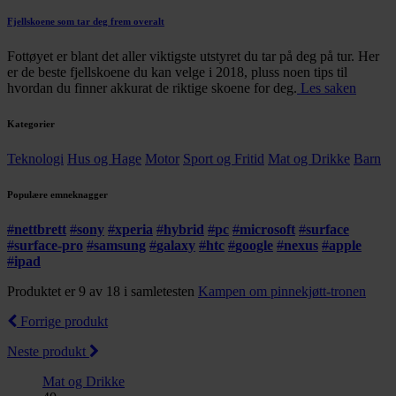
Fjellskoene som tar deg frem overalt
Fottøyet er blant det aller viktigste utstyret du tar på deg på tur. Her
er de beste fjellskoene du kan velge i 2018, pluss noen tips til
hvordan du finner akkurat de riktige skoene for deg.
Les saken
Kategorier
Teknologi
Hus og Hage
Motor
Sport og Fritid
Mat og Drikke
Barn
Populære emneknagger
#
nettbrett
#
sony
#
xperia
#
hybrid
#
pc
#
microsoft
#
surface
#
surface-pro
#
samsung
#
galaxy
#
htc
#
google
#
nexus
#
apple
#
ipad
Produktet er 9 av 18 i samletesten
Kampen om pinnekjøtt-tronen
Forrige produkt
Neste produkt
Mat og Drikke