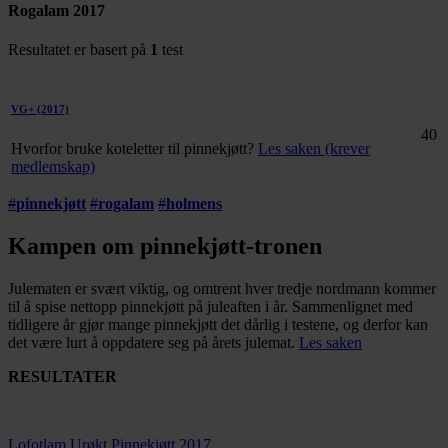
Rogalam 2017
Resultatet er basert på
1
test
VG+
(2017)
40
Hvorfor bruke koteletter til pinnekjøtt?
Les saken (krever
medlemskap)
#
pinnekjøtt
#
rogalam
#
holmens
Kampen om pinnekjøtt-tronen
Julematen er svært viktig, og omtrent hver tredje nordmann kommer
til å spise nettopp pinnekjøtt på juleaften i år. Sammenlignet med
tidligere år gjør mange pinnekjøtt det dårlig i testene, og derfor kan
det være lurt å oppdatere seg på årets julemat.
Les saken
RESULTATER
Lofotlam Urøkt Pinnekjøtt 2017