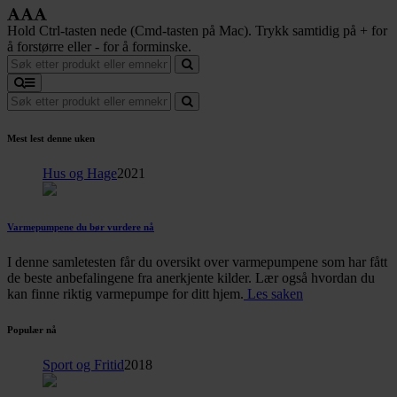
Hold Ctrl-tasten nede (Cmd-tasten på Mac). Trykk samtidig på + for
å forstørre eller - for å forminske.
Mest lest denne uken
Hus og Hage
2021
Varmepumpene du bør vurdere nå
I denne samletesten får du oversikt over varmepumpene som har fått
de beste anbefalingene fra anerkjente kilder. Lær også hvordan du
kan finne riktig varmepumpe for ditt hjem.
Les saken
Populær nå
Sport og Fritid
2018