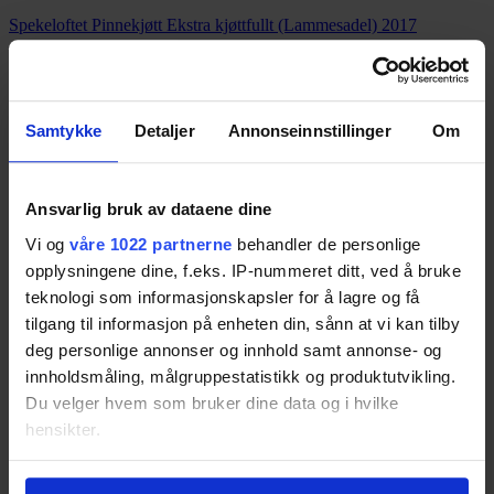
Spekeloftet Pinnekjøtt Ekstra kjøttfullt (Lammesadel) 2017
Resultatet er basert på
2
tester.
40
Samtykke
Detaljer
Annonseinnstillinger
Om
Rogalam 2017
Resultatet er basert på
1
test.
40
Ansvarlig bruk av dataene dine
Vi og
våre 1022 partnerne
behandler de personlige
Gilde urøkt Pinnekjøtt 2017
opplysningene dine, f.eks. IP-nummeret ditt, ved å bruke
Resultatet er basert på
2
tester.
teknologi som informasjonskapsler for å lagre og få
30
tilgang til informasjon på enheten din, sånn at vi kan tilby
deg personlige annonser og innhold samt annonse- og
First Price Pinnekjøtt 2017
innholdsmåling, målgruppestatistikk og produktutvikling.
Du velger hvem som bruker dine data og i hvilke
Resultatet er basert på
2
tester.
30
hensikter.
Hvis du gir oss lov, vil vi også gjerne:
Gilde Høgfjellslam 2017