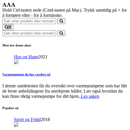
Hold Ctrl-tasten nede (Cmd-tasten på Mac). Trykk samtidig på + for
å forstørre eller - for å forminske.
Mest lest denne uken
Hus og Hage
2021
Varmepumpene du bør vurdere nå
I denne samletesten får du oversikt over varmepumpene som har fått
de beste anbefalingene fra anerkjente kilder. Lær også hvordan du
kan finne riktig varmepumpe for ditt hjem.
Les saken
Populær nå
Sport og Fritid
2018