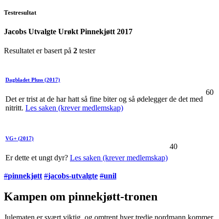
Testresultat
Jacobs Utvalgte Urøkt Pinnekjøtt 2017
Resultatet er basert på
2
tester
Dagbladet Pluss
(2017)
60
Det er trist at de har hatt så fine biter og så ødelegger de det med
nitritt.
Les saken (krever medlemskap)
VG+
(2017)
40
Er dette et ungt dyr?
Les saken (krever medlemskap)
#
pinnekjøtt
#
jacobs-utvalgte
#
unil
Kampen om pinnekjøtt-tronen
Julematen er svært viktig, og omtrent hver tredje nordmann kommer