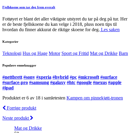
Fjellskoene som tar deg frem overalt
Fottøyet er blant det aller viktigste utstyret du tar på deg på tur. Her
er de beste fjellskoene du kan velge i 2018, pluss noen tips til
hvordan du finner akkurat de riktige skoene for deg.
Les saken
Kategorier
Teknologi
Hus og Hage
Motor
Sport og Fritid
Mat og Drikke
Barn
Populære emneknagger
#
nettbrett
#
sony
#
xperia
#
hybrid
#
pc
#
microsoft
#
surface
#
surface-pro
#
samsung
#
galaxy
#
htc
#
google
#
nexus
#
apple
#
ipad
Produktet er 6 av 18 i samletesten
Kampen om pinnekjøtt-tronen
Forrige produkt
Neste produkt
Mat og Drikke