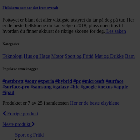
Fjellskoene som tar deg frem overalt
Fottøyet er blant det aller viktigste utstyret du tar på deg på tur. Her
er de beste fjellskoene du kan velge i 2018, pluss noen tips til
hvordan du finner akkurat de riktige skoene for deg.
Les saken
Kategorier
Teknologi
Hus og Hage
Motor
Sport og Fritid
Mat og Drikke
Barn
Populære emneknagger
#
nettbrett
#
sony
#
xperia
#
hybrid
#
pc
#
microsoft
#
surface
#
surface-pro
#
samsung
#
galaxy
#
htc
#
google
#
nexus
#
apple
#
ipad
Produktet er 7 av 25 i samletesten
Her er de beste elsyklene
Forrige produkt
Neste produkt
Sport og Fritid