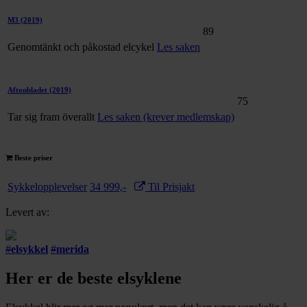
M3
(2019)
89
Genomtänkt och påkostad elcykel
Les saken
Aftonbladet
(2019)
75
Tar sig fram överallt
Les saken (krever medlemskap)
Beste priser
Sykkelopplevelser
34 999,-
Til Prisjakt
Levert av:
#
elsykkel
#
merida
Her er de beste elsyklene