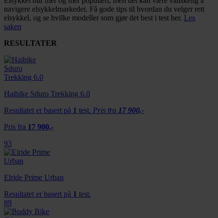
Elsykkel blir mer og mer populært, men det kan være vanskelig å
navigere elsykkelmarkedet. Få gode tips til hvordan du velger rett
elsykkel, og se hvilke modeller som gjør det best i test her.
Les
saken
RESULTATER
Haibike Sduro Trekking 6.0
Resultatet er basert på
1
test.
Pris fra
17 900,-
Pris fra
17 900,-
93
Elride Prime Urban
Resultatet er basert på
1
test.
89