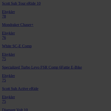
Scott Sub Tour eRide 10
Elsykler
78
Mondraker Chaser+
Elsykler
76
White SC-E Comp
Elsykler
75
Specialized Turbo Levo FSR Comp 6Fattie E-Bike
Elsykler
75
Scott Sub Active eRide
Elsykler
75
Diamant Volt 10