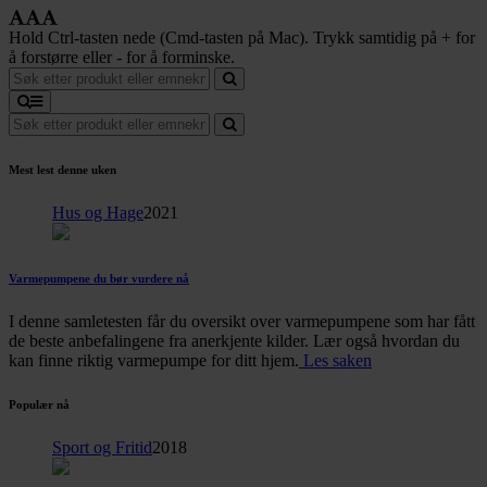
Hold Ctrl-tasten nede (Cmd-tasten på Mac). Trykk samtidig på + for
å forstørre eller - for å forminske.
Mest lest denne uken
Hus og Hage
2021
Varmepumpene du bør vurdere nå
I denne samletesten får du oversikt over varmepumpene som har fått
de beste anbefalingene fra anerkjente kilder. Lær også hvordan du
kan finne riktig varmepumpe for ditt hjem.
Les saken
Populær nå
Sport og Fritid
2018