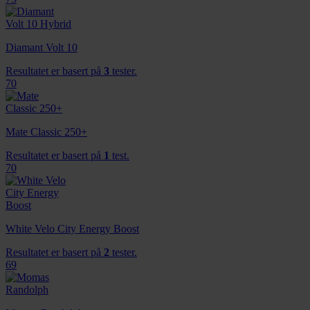
annonsering og analysearbeid, som kan kombinere den
med annen informasjon du har gjort tilgjengelig for dem,
eller som de har samlet inn gjennom din bruk av
Diamant Volt 10
tjenestene deres.
Resultatet er basert på
3
tester.
70
Mate Classic 250+
Resultatet er basert på
1
test.
70
White Velo City Energy Boost
Resultatet er basert på
2
tester.
69