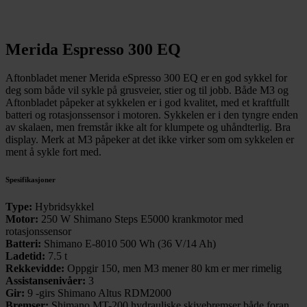
Merida Espresso 300 EQ
Aftonbladet mener Merida eSpresso 300 EQ er en god sykkel for
deg som både vil sykle på grusveier, stier og til jobb. Både M3 og
Aftonbladet påpeker at sykkelen er i god kvalitet, med et kraftfullt
batteri og rotasjonssensor i motoren. Sykkelen er i den tyngre enden
av skalaen, men fremstår ikke alt for klumpete og uhåndterlig. Bra
display. Merk at M3 påpeker at det ikke virker som om sykkelen er
ment å sykle fort med.
Spesifikasjoner
Type:
Hybridsykkel
Motor:
250 W Shimano Steps E5000 krankmotor med
rotasjonssensor
Batteri:
Shimano E-8010 500 Wh (36 V/14 Ah)
Ladetid:
7.5 t
Rekkevidde:
Oppgir 150, men M3 mener 80 km er mer rimelig
Assistansenivåer:
3
Gir:
9 -girs Shimano Altus RDM2000
Bremser:
Shimano MT-200 hydrauliske skivebremser både foran