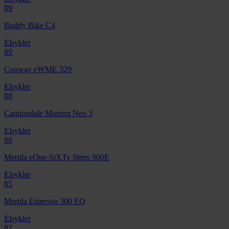
89
Buddy Bike C4
Elsykler
89
Conway eWME 329
Elsykler
88
Cannondale Moterra Neo 3
Elsykler
86
Merida eOne-SiXTy Steps 900E
Elsykler
85
Merida Espresso 300 EQ
Elsykler
82