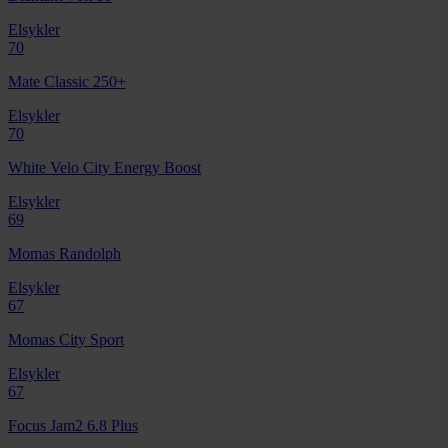
Elsykler
70
Mate Classic 250+
Elsykler
70
White Velo City Energy Boost
Elsykler
69
Momas Randolph
Elsykler
67
Momas City Sport
Elsykler
67
Focus Jam2 6.8 Plus