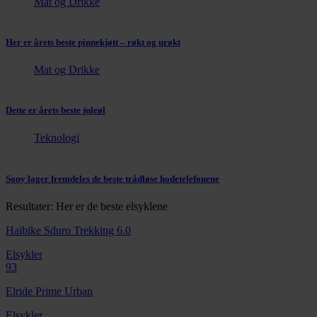
Mat og Drikke
Her er årets beste pinnekjøtt – røkt og urøkt
Mat og Drikke
Dette er årets beste juleøl
Teknologi
Sony lager fremdeles de beste trådløse hodetelefonene
Resultater: Her er de beste elsyklene
Haibike Sduro Trekking 6.0
Elsykler
93
Elride Prime Urban
Elsykler