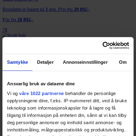
Resultatet er basert på
1
test.
Pris fra
28 892,-
Pris fra
28 892,-
78
Scott Sub Tour eRide 10
Resultatet er basert på
1
test.
Pris fra
33 749,-
Samtykke
Detaljer
Annonseinnstillinger
Om
Pris fra
33 749,-
78
Ansvarlig bruk av dataene dine
Vi og
våre 1022 partnerne
behandler de personlige
opplysningene dine, f.eks. IP-nummeret ditt, ved å bruke
Mondraker Chaser+
teknologi som informasjonskapsler for å lagre og få
Resultatet er basert på
1
test.
Pris fra
54 000,-
tilgang til informasjon på enheten din, sånn at vi kan tilby
deg personlige annonser og innhold samt annonse- og
Pris fra
54 000,-
innholdsmåling, målgruppestatistikk og produktutvikling.
76