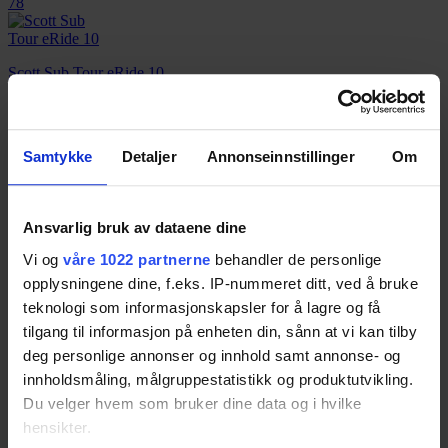
78
Scott Sub Tour eRide 10
Resultatet er basert på
1
test.
Pris fra
33 749,-
Pris fra
33 749,-
Samtykke
Detaljer
Annonseinnstillinger
Om
78
Ansvarlig bruk av dataene dine
Mondraker Chaser+
Vi og
våre 1022 partnerne
behandler de personlige
Resultatet er basert på
1
test.
Pris fra
54 000,-
opplysningene dine, f.eks. IP-nummeret ditt, ved å bruke
teknologi som informasjonskapsler for å lagre og få
Pris fra
54 000,-
tilgang til informasjon på enheten din, sånn at vi kan tilby
76
deg personlige annonser og innhold samt annonse- og
innholdsmåling, målgruppestatistikk og produktutvikling.
Du velger hvem som bruker dine data og i hvilke
White SC-E Comp
hensikter.