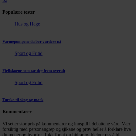
52
Populære tester
Hus og Hage
Varmepumpene du bør vurdere nå
Sport og Fritid
Fjellskoene som tar deg frem overalt
Sport og Fritid
Tursko til skog og mark
Kommentarer
Vi setter stor pris på kommentarer og innspill i debattene våre. Vær
forsiktig med personangrep og sjikane og prøv heller å forklare hva
du mener og hvorfor. Takk for at du bidrar og hjelper oss å bli