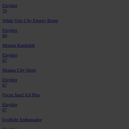
Elsykler
70
White Velo City Energy Boost
Elsykler
69
Momas Randolph
Elsykler
67
Momas City Sport
Elsykler
67
Focus Jam2 6.8 Plus
Elsykler
67
EcoRide Ambassador