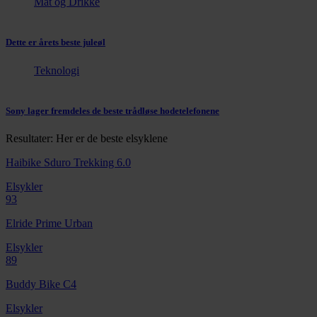
Mat og Drikke
Dette er årets beste juleøl
Teknologi
Sony lager fremdeles de beste trådløse hodetelefonene
Resultater: Her er de beste elsyklene
Haibike Sduro Trekking 6.0
Elsykler
93
Elride Prime Urban
Elsykler
89
Buddy Bike C4
Elsykler