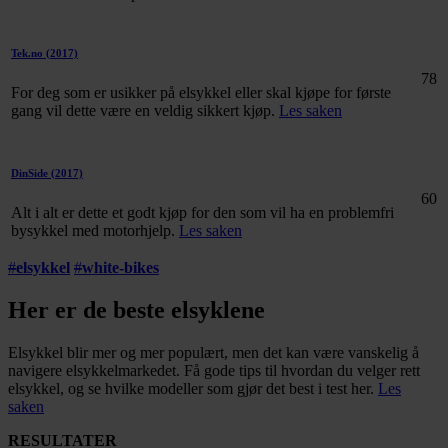
Tek.no
(2017)
78
For deg som er usikker på elsykkel eller skal kjøpe for første
gang vil dette være en veldig sikkert kjøp.
Les saken
DinSide
(2017)
60
Alt i alt er dette et godt kjøp for den som vil ha en problemfri
bysykkel med motorhjelp.
Les saken
#
elsykkel
#
white-bikes
Her er de beste elsyklene
Elsykkel blir mer og mer populært, men det kan være vanskelig å
navigere elsykkelmarkedet. Få gode tips til hvordan du velger rett
elsykkel, og se hvilke modeller som gjør det best i test her.
Les
saken
RESULTATER