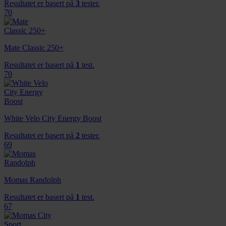
Resultatet er basert på
3
tester.
eller som de har samlet inn gjennom din bruk av
70
tjenestene deres.
Mate Classic 250+
Resultatet er basert på
1
test.
70
White Velo City Energy Boost
Resultatet er basert på
2
tester.
69
Momas Randolph
Resultatet er basert på
1
test.
67