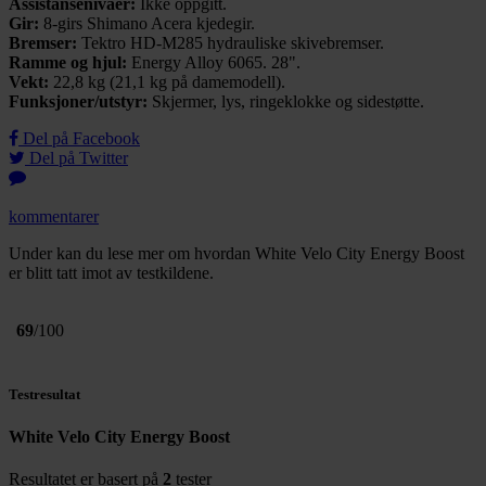
Assistansenivåer:
Ikke oppgitt.
Gir:
8-girs Shimano Acera kjedegir.
Bremser:
Tektro HD-M285 hydrauliske skivebremser.
Ramme og hjul:
Energy Alloy 6065. 28".
Vekt:
22,8 kg (21,1 kg på damemodell).
Funksjoner/utstyr:
Skjermer, lys, ringeklokke og sidestøtte.
Del på Facebook
Del på Twitter
kommentarer
Under kan du lese mer om hvordan White Velo City Energy Boost
er blitt tatt imot av testkildene.
69
/100
Testresultat
White Velo City Energy Boost
Resultatet er basert på
2
tester