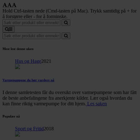
Hold Ctrl-tasten nede (Cmd-tasten på Mac). Trykk samtidig på + for
å forstørre eller - for å forminske.
Mest lest denne uken
Hus og Hage
2021
Varmepumpene du bør vurdere nå
I denne samletesten får du oversikt over varmepumpene som har fått
de beste anbefalingene fra anerkjente kilder. Lær også hvordan du
kan finne riktig varmepumpe for ditt hjem.
Les saken
Populær nå
Sport og Fritid
2018