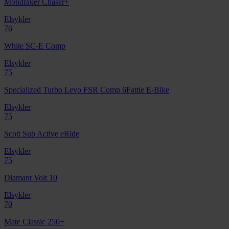
Mondraker Chaser+
Elsykler
76
White SC-E Comp
Elsykler
75
Specialized Turbo Levo FSR Comp 6Fattie E-Bike
Elsykler
75
Scott Sub Active eRide
Elsykler
75
Diamant Volt 10
Elsykler
70
Mate Classic 250+