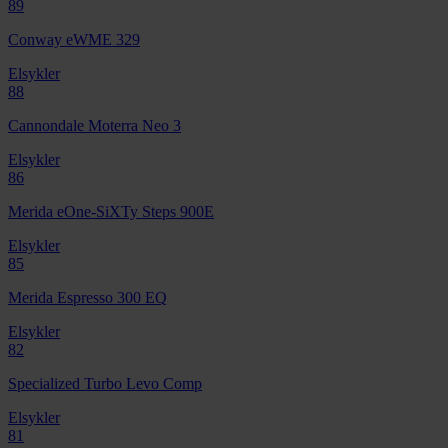
89
Conway eWME 329
Elsykler
88
Cannondale Moterra Neo 3
Elsykler
86
Merida eOne-SiXTy Steps 900E
Elsykler
85
Merida Espresso 300 EQ
Elsykler
82
Specialized Turbo Levo Comp
Elsykler
81