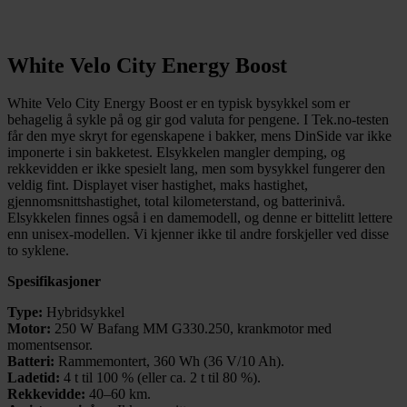
White Velo City Energy Boost
White Velo City Energy Boost er en typisk bysykkel som er
behagelig å sykle på og gir god valuta for pengene. I Tek.no-testen
får den mye skryt for egenskapene i bakker, mens DinSide var ikke
imponerte i sin bakketest. Elsykkelen mangler demping, og
rekkevidden er ikke spesielt lang, men som bysykkel fungerer den
veldig fint. Displayet viser hastighet, maks hastighet,
gjennomsnittshastighet, total kilometerstand, og batterinivå.
Elsykkelen finnes også i en damemodell, og denne er bittelitt lettere
enn unisex-modellen. Vi kjenner ikke til andre forskjeller ved disse
to syklene.
Spesifikasjoner
Type:
Hybridsykkel
Motor:
250 W Bafang MM G330.250, krankmotor med
momentsensor.
Batteri:
Rammemontert, 360 Wh (36 V/10 Ah).
Ladetid:
4 t til 100 % (eller ca. 2 t til 80 %).
Rekkevidde:
40–60 km.