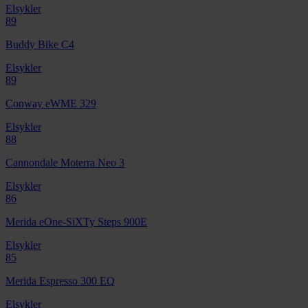
Elsykler
89
Buddy Bike C4
Elsykler
89
Conway eWME 329
Elsykler
88
Cannondale Moterra Neo 3
Elsykler
86
Merida eOne-SiXTy Steps 900E
Elsykler
85
Merida Espresso 300 EQ
Elsykler