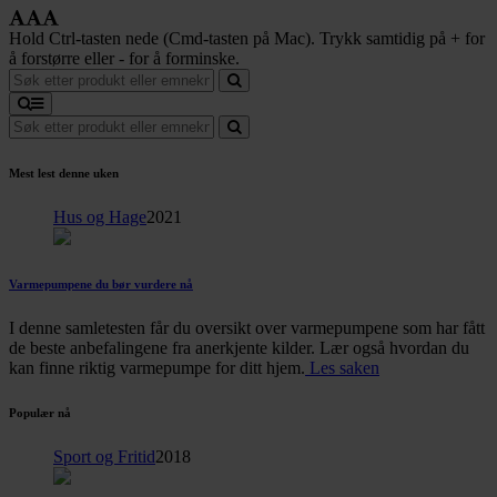
Hold Ctrl-tasten nede (Cmd-tasten på Mac). Trykk samtidig på + for
å forstørre eller - for å forminske.
Mest lest denne uken
Hus og Hage
2021
Varmepumpene du bør vurdere nå
I denne samletesten får du oversikt over varmepumpene som har fått
de beste anbefalingene fra anerkjente kilder. Lær også hvordan du
kan finne riktig varmepumpe for ditt hjem.
Les saken
Populær nå
Sport og Fritid
2018