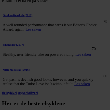
Resultatet er basert på
3
tester
OutdoorGearLab
(2018)
79
A well rounded performance that earns it our Editor's Choice
Award, again.
Les saken
BikeRadar
(2017)
70
Stealthy, user-friendly take on powered riding.
Les saken
MBR Magazine
(2016)
60
Get past its devilish good looks, however, and you quickly
realise that the Turbo Levo isn’t without fault.
Les saken
#
elsykkel
#
specialized
Her er de beste elsyklene