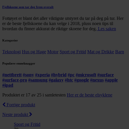
Fjellskoene som tar deg frem overalt
Fottøyet er blant det aller viktigste utstyret du tar på deg på tur. Her
er de beste fjellskoene du kan velge i 2018, pluss noen tips til
hvordan du finner akkurat de riktige skoene for deg.
Les saken
Kategorier
Teknologi
Hus og Hage
Motor
Sport og Fritid
Mat og Drikke
Barn
Populære emneknagger
#
nettbrett
#
sony
#
xperia
#
hybrid
#
pc
#
microsoft
#
surface
#
surface-pro
#
samsung
#
galaxy
#
htc
#
google
#
nexus
#
apple
#
ipad
Produktet er 17 av 25 i samletesten
Her er de beste elsyklene
Forrige produkt
Neste produkt
Sport og Fritid