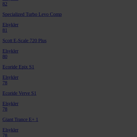
82
Specialized Turbo Levo Comp
Elsykler
81
Scott E-Scale 720 Plus
Elsykler
80
Ecoride Epix S1
Elsykler
78
Ecoride Verve S1
Elsykler
78
Giant Trance E+ 1
Elsykler
78