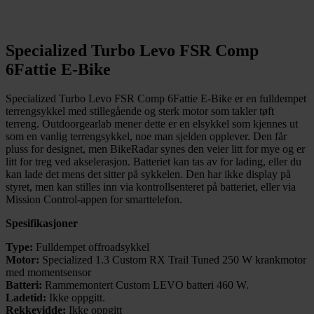
Specialized Turbo Levo FSR Comp
6Fattie E-Bike
Specialized Turbo Levo FSR Comp 6Fattie E-Bike er en fulldempet
terrengsykkel med stillegående og sterk motor som takler tøft
terreng. Outdoorgearlab mener dette er en elsykkel som kjennes ut
som en vanlig terrengsykkel, noe man sjelden opplever. Den får
pluss for designet, men BikeRadar synes den veier litt for mye og er
litt for treg ved akselerasjon. Batteriet kan tas av for lading, eller du
kan lade det mens det sitter på sykkelen. Den har ikke display på
styret, men kan stilles inn via kontrollsenteret på batteriet, eller via
Mission Control-appen for smarttelefon.
Spesifikasjoner
Type:
Fulldempet offroadsykkel
Motor:
Specialized 1.3 Custom RX Trail Tuned 250 W krankmotor
med momentsensor
Batteri:
Rammemontert Custom LEVO batteri 460 W.
Ladetid:
Ikke oppgitt.
Rekkevidde:
Ikke oppgitt