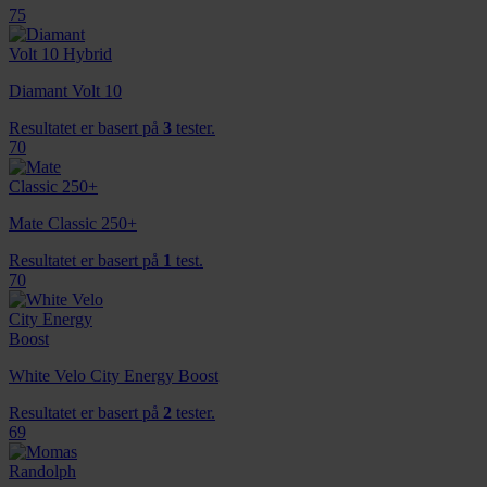
vårt, med partnerne våre innen sosiale medier,
75
annonsering og analysearbeid, som kan kombinere den
med annen informasjon du har gjort tilgjengelig for dem,
eller som de har samlet inn gjennom din bruk av
Diamant Volt 10
tjenestene deres.
Resultatet er basert på
3
tester.
70
Mate Classic 250+
Resultatet er basert på
1
test.
70
White Velo City Energy Boost
Resultatet er basert på
2
tester.
69