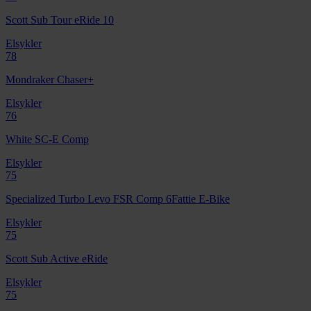
Scott Sub Tour eRide 10
Elsykler
78
Mondraker Chaser+
Elsykler
76
White SC-E Comp
Elsykler
75
Specialized Turbo Levo FSR Comp 6Fattie E-Bike
Elsykler
75
Scott Sub Active eRide
Elsykler
75