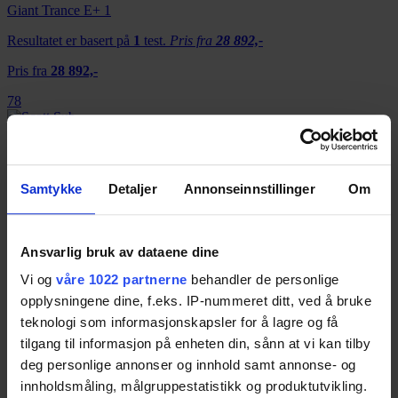
Giant Trance E+ 1
Resultatet er basert på
1
test.
Pris fra
28 892,-
Pris fra
28 892,-
78
Scott Sub Tour eRide 10
Samtykke
Detaljer
Annonseinnstillinger
Om
Resultatet er basert på
1
test.
Pris fra
33 749,-
Pris fra
33 749,-
Ansvarlig bruk av dataene dine
78
Vi og
våre 1022 partnerne
behandler de personlige
opplysningene dine, f.eks. IP-nummeret ditt, ved å bruke
Mondraker Chaser+
teknologi som informasjonskapsler for å lagre og få
tilgang til informasjon på enheten din, sånn at vi kan tilby
Resultatet er basert på
1
test.
Pris fra
54 000,-
deg personlige annonser og innhold samt annonse- og
Pris fra
54 000,-
innholdsmåling, målgruppestatistikk og produktutvikling.