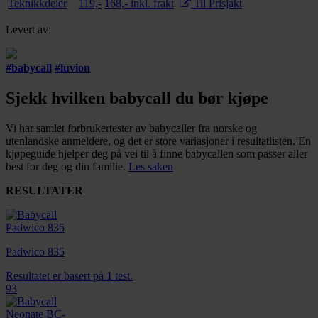
Teknikkdeler
119,-
168,- inkl. frakt
Til Prisjakt
Levert av:
#
babycall
#
luvion
Sjekk hvilken babycall du bør kjøpe
Vi har samlet forbrukertester av babycaller fra norske og
utenlandske anmeldere, og det er store variasjoner i resultatlisten. En
kjøpeguide hjelper deg på vei til å finne babycallen som passer aller
best for deg og din familie.
Les saken
RESULTATER
Padwico 835
Resultatet er basert på
1
test.
93