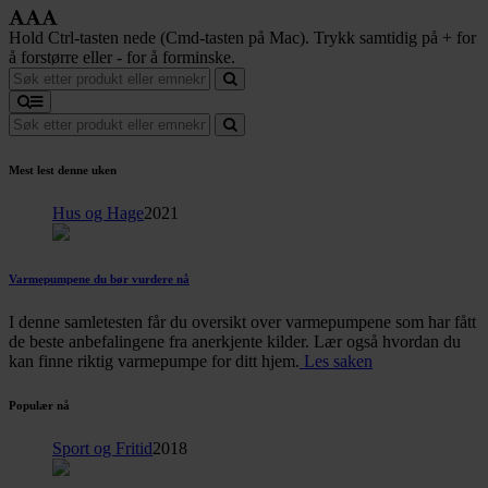
Hold Ctrl-tasten nede (Cmd-tasten på Mac). Trykk samtidig på + for
å forstørre eller - for å forminske.
Mest lest denne uken
Hus og Hage
2021
Varmepumpene du bør vurdere nå
I denne samletesten får du oversikt over varmepumpene som har fått
de beste anbefalingene fra anerkjente kilder. Lær også hvordan du
kan finne riktig varmepumpe for ditt hjem.
Les saken
Populær nå
Sport og Fritid
2018