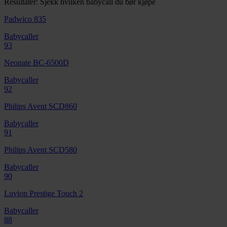
Resultater: Sjekk hvilken babycall du bør kjøpe
Padwico 835
Babycaller
93
Neonate BC-6500D
Babycaller
92
Philips Avent SCD860
Babycaller
91
Philips Avent SCD580
Babycaller
90
Luvion Prestige Touch 2
Babycaller
88