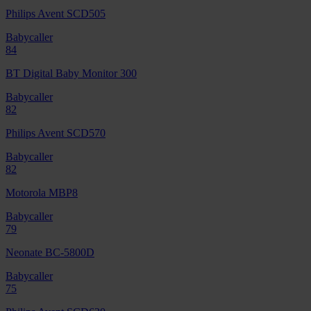
Philips Avent SCD505
Babycaller
84
BT Digital Baby Monitor 300
Babycaller
82
Philips Avent SCD570
Babycaller
82
Motorola MBP8
Babycaller
79
Neonate BC-5800D
Babycaller
75