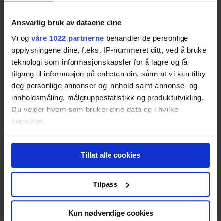
NOVA Babycall SmartNOVA
Ansvarlig bruk av dataene dine
Resultatet er basert på
2
tester.
Vi og
våre 1022 partnerne
behandler de personlige
70
opplysningene dine, f.eks. IP-nummeret ditt, ved å bruke
teknologi som informasjonskapsler for å lagre og få
tilgang til informasjon på enheten din, sånn at vi kan tilby
Neonate BC-8000DV
deg personlige annonser og innhold samt annonse- og
innholdsmåling, målgruppestatistikk og produktutvikling.
Resultatet er basert på
1
test.
Pris fra
2 159,-
Du velger hvem som bruker dine data og i hvilke
Pris fra
2 159,-
hensikter.
70
Hvis du gir oss lov, vil vi også gjerne:
Tillat alle cookies
Innhente informasjon om den geografiske
beliggenheten din, som kan være nøyaktig innenfor
flere meter
Tilpass
Topcom BabyViewer 4500
Identifisere enheten din ved å aktivt skanne den
Resultatet er basert på
3
tester.
for bestemte karakteristikker (fingeravtrykk)
68
Kun nødvendige cookies
Under
mer info
kan du lese om hvordan dine personlige