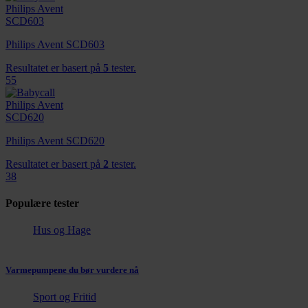
Philips Avent SCD603
Resultatet er basert på
5
tester.
55
Philips Avent SCD620
Resultatet er basert på
2
tester.
38
Populære tester
Hus og Hage
Varmepumpene du bør vurdere nå
Sport og Fritid