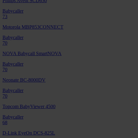
Philips Avent SCD630
Babycaller
73
Motorola MBP853CONNECT
Babycaller
70
NOVA Babycall SmartNOVA
Babycaller
70
Neonate BC-8000DV
Babycaller
70
Topcom BabyViewer 4500
Babycaller
68
D-Link EyeOn DCS-825L