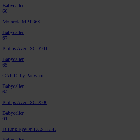
Babycaller
68
Motorola MBP36S
Babycaller
67
Philips Avent SCD501
Babycaller
65
CAPiDi by Padwico
Babycaller
64
Philips Avent SCD506
Babycaller
61
D-Link EyeOn DCS-855L
Babycaller