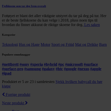
Fjellskoene som tar deg frem overalt
Fottøyet er blant det aller viktigste utstyret du tar på deg på tur. Her
er de beste fjellskoene du kan velge i 2018, pluss noen tips til
hvordan du finner akkurat de riktige skoene for deg.
Les saken
Kategorier
Teknologi
Hus og Hage
Motor
Sport og Fritid
Mat og Drikke
Barn
Populære emneknagger
#
nettbrett
#
sony
#
xperia
#
hybrid
#
pc
#
microsoft
#
surface
#
surface-pro
#
samsung
#
galaxy
#
htc
#
google
#
nexus
#
apple
#
ipad
Produktet er 5 av 23 i samletesten
Sjekk hvilken babycall du bør
kjøpe
Forrige produkt
Neste produkt