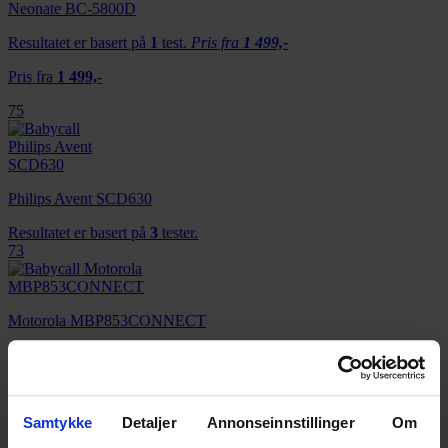
Neonate BC-5800D
Resultatet er basert på
1
test.
Pris fra
1 499,-
Pris fra
1 499,-
75
Philips Avent SCD630
Resultatet er basert på
3
tester.
73
Motorola MBP853CONNECT
Resultatet er basert på
4
tester.
70
Samtykke
Detaljer
Annonseinnstillinger
Om