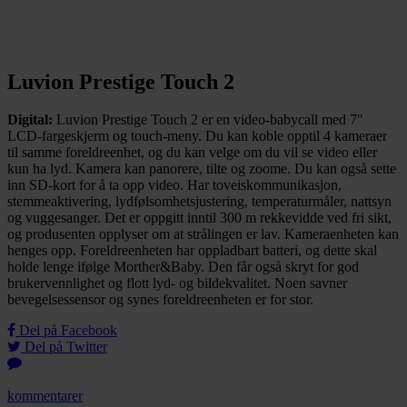
Luvion Prestige Touch 2
Digital:
Luvion Prestige Touch 2 er en video-babycall med 7"
LCD-fargeskjerm og touch-meny. Du kan koble opptil 4 kameraer
til samme foreldreenhet, og du kan velge om du vil se video eller
kun ha lyd. Kamera kan panorere, tilte og zoome. Du kan også sette
inn SD-kort for å ta opp video. Har toveiskommunikasjon,
stemmeaktivering, lydfølsomhetsjustering, temperaturmåler, nattsyn
og vuggesanger. Det er oppgitt inntil 300 m rekkevidde ved fri sikt,
og produsenten opplyser om at strålingen er lav. Kameraenheten kan
henges opp. Foreldreenheten har oppladbart batteri, og dette skal
holde lenge ifølge Morther&Baby. Den får også skryt for god
brukervennlighet og flott lyd- og bildekvalitet. Noen savner
bevegelsessensor og synes foreldreenheten er for stor.
Del på Facebook
Del på Twitter
kommentarer