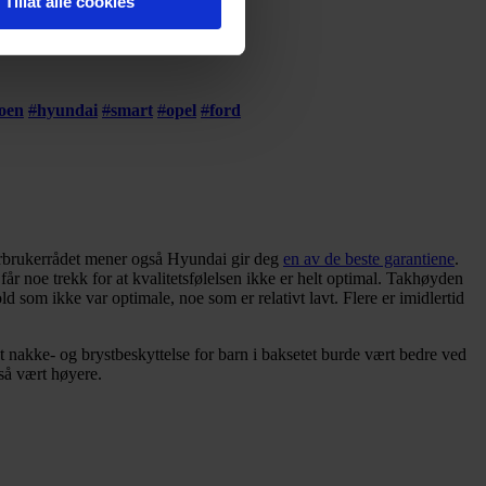
Tillat alle cookies
sler.
markedet.
iale mediefunksjoner og for å
 med partnerne våre innen
roen
#
hyundai
#
smart
#
opel
#
ford
u har gjort tilgjengelig for
rbrukerrådet mener også Hyundai gir deg
en av de beste garantiene
.
år noe trekk for at kvalitetsfølelsen ikke er helt optimal. Takhøyden
d som ikke var optimale, noe som er relativt lavt. Flere er imidlertid
at nakke- og brystbeskyttelse for barn i baksetet burde vært bedre ved
gså vært høyere.