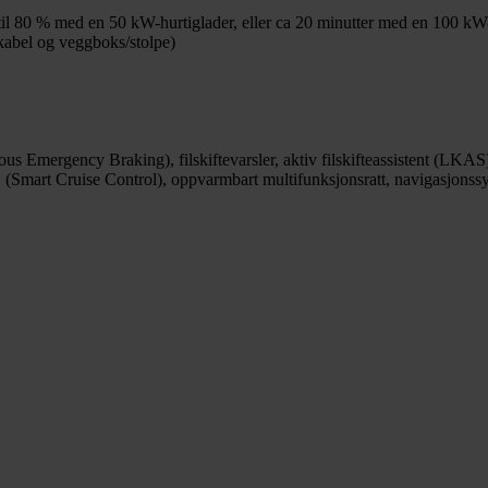
il 80 % med en 50 kW-hurtiglader, eller ca 20 minutter med en 100 kW-
kabel og veggboks/stolpe)
mergency Braking), filskiftevarsler, aktiv filskifteassistent (LKAS),
 (Smart Cruise Control), oppvarmbart multifunksjonsratt, navigasjons