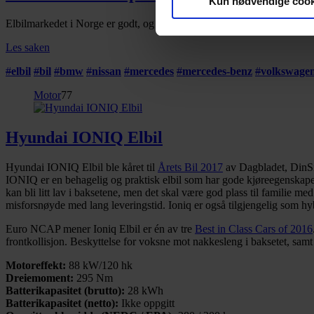
Kun nødvendige cook
Du kan hele tiden endre eller
Elbilmarkedet i Norge er godt, og det kommer stadig nye modeller og 
Vi bruker informasjonskapsler
Les saken
analysere trafikken vår. Vi 
#
elbil
#
bil
#
bmw
#
nissan
#
mercedes
#
mercedes-benz
#
volkswage
sosiale medier, annonsering 
Motor
77
dem, eller som de har samlet
Hyundai IONIQ Elbil
Hyundai IONIQ Elbil ble kåret til
Årets Bil 2017
av Dagbladet, DinSi
IONIQ er en behagelig og praktisk elbil som har gode kjøreegenskaper. 
kan bli litt lav i baksetene, men det skal være god plass til familie m
misforsnøyde med lang leveringstid. Ioniq er også tilgjengelig som hy
Euro NCAP mener Ioniq Elbil er én av tre
Best in Class Cars of 2016
frontkollisjon. Beskyttelse for voksne mot nakkesleng i baksetet, samt
Motoreffekt:
88 kW/120 hk
Dreiemoment:
295 Nm
Batterikapasitet (brutto):
28 kWh
Batterikapasitet (netto):
Ikke oppgitt