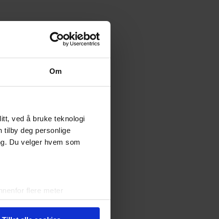
Om
tt, ved å bruke teknologi
n tilby deg personlige
stere i?
ing. Du velger hvem som
nenfor flere meter
vtrykk)
elge hvordan de skal brukes.