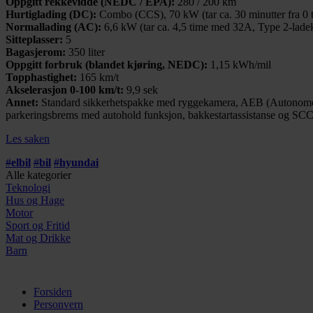
Oppgitt rekkevidde (NEDC / EPA):
280 / 200 km
Hurtiglading (DC):
Combo (CCS), 70 kW (tar ca. 30 minutter fra 0 t
Normallading (AC):
6,6 kW (tar ca. 4,5 time med 32A, Type 2-lade
Sitteplasser:
5
Bagasjerom:
350 liter
Oppgitt forbruk (blandet kjøring, NEDC):
1,15 kWh/mil
Topphastighet:
165 km/t
Akselerasjon 0-100 km/t:
9,9 sek
Annet:
Standard sikkerhetspakke med ryggekamera, AEB (Autonomous E
parkeringsbrems med autohold funksjon, bakkestartassistanse og SCC
Les saken
#
elbil
#
bil
#
hyundai
Alle kategorier
Teknologi
Hus og Hage
Motor
Sport og Fritid
Mat og Drikke
Barn
Forsiden
Personvern