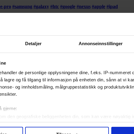
ce-pro
#
samsung
#
galaxy
#
htc
#
google
#
nexus
#
apple
#
ipad
microsoft
#
surface
#
surface-pro
#
samsung
#
galaxy
Detaljer
Annonseinnstillinger
ine
handler de personlige opplysningene dine, f.eks. IP-nummeret di
 lagre og få tilgang til informasjon på enheten din, sånn at vi ka
kommer stadig nyere og bedre modeller. Så hvilken bør du egentlig inve
nonse- og innholdsmåling, målgruppestatistikk og produktutvikl
ensikter.
#
renault
#
hyundai
#
bmw
#
tesla
#
tesla-motors
#
smart
#
opel
å gjerne:
om den geografiske beliggenheten din, som kan være nøyaktig in
in ved å aktivt skanne den for bestemte karakteristikker (fingera
om hvordan dine personlige data behandles og hvordan du kan v