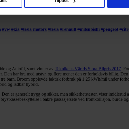
ies
Tilpass
 trekke tilbake ditt samtykke fra erklæringen om informasjonskap
produsenter på banen. Her får du oversikten over de beste elbilene på 
 for å gi innhold og annonser et personlig preg, for å levere sos
deler dessuten informasjon om hvordan du bruker nettstedet vårt,
n
#
vw
#
kia
#
tesla-motors
#
tesla
#
renault
#
mitsubishi
#
peugeot
#
cit
og analysearbeid, som kan kombinere den med annen informasjon d
 inn gjennom din bruk av tjenestene deres.
de og Autofil, samt vinner av
Teknikens Världs Stora Bilpris 2017
. Fo
Den har bra med utstyr, og flere mener den er forholdsvis billig. Den f
ed tre barn. Broom opplevde faktisk forbruk på 1,25 kWh/mil under forhol
brid og ladbar hybrid.
. Den er generelt trygg og sikker, men sikkerhetstesten viser imidlertid 
 brystkassebeskyttelse i bakre passasjersete ved frontkollisjon, burde o