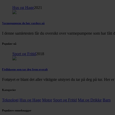
Hus og Hage
2021
Varmepumpene du bør vurdere nå
I denne samletesten får du oversikt over varmepumpene som har fått d
Populær nå
Sport og Fritid
2018
Fjellskoene som tar deg frem overalt
Fottøyet er blant det aller viktigste utstyret du tar på deg på tur. Her 
Kategorier
Teknologi
Hus og Hage
Motor
Sport og Fritid
Mat og Drikke
Barn
Populære emneknagger