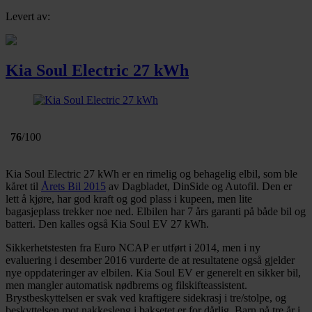
Levert av:
Kia Soul Electric 27 kWh
76
/100
Kia Soul Electric 27 kWh er en rimelig og behagelig elbil, som ble
kåret til
Årets Bil 2015
av Dagbladet, DinSide og Autofil. Den er
lett å kjøre, har god kraft og god plass i kupeen, men lite
bagasjeplass trekker noe ned. Elbilen har 7 års garanti på både bil og
batteri. Den kalles også Kia Soul EV 27 kWh.
Sikkerhetstesten fra Euro NCAP er utført i 2014, men i ny
evaluering i desember 2016 vurderte de at resultatene også gjelder
nye oppdateringer av elbilen. Kia Soul EV er generelt en sikker bil,
men mangler automatisk nødbrems og filskifteassistent.
Brystbeskyttelsen er svak ved kraftigere sidekrasj i tre/stolpe, og
beskyttelsen mot nakkesleng i baksetet er for dårlig. Barn på tre år i