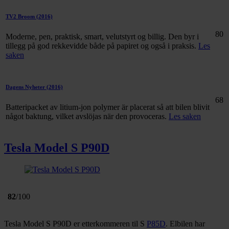
TV2 Broom
(2016)
80
Moderne, pen, praktisk, smart, velutstyrt og billig. Den byr i
tillegg på god rekkevidde både på papiret og også i praksis.
Les
saken
Dagens Nyheter
(2016)
68
Batteripacket av litium-jon polymer är placerat så att bilen blivit
något baktung, vilket avslöjas när den provoceras.
Les saken
Tesla Model S P90D
82
/100
Tesla Model S P90D er etterkommeren til S
P85D
. Elbilen har