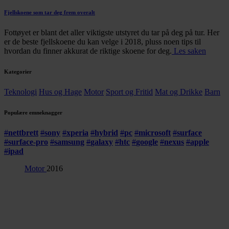
Fjellskoene som tar deg frem overalt
Fottøyet er blant det aller viktigste utstyret du tar på deg på tur. Her
er de beste fjellskoene du kan velge i 2018, pluss noen tips til
hvordan du finner akkurat de riktige skoene for deg.
Les saken
Kategorier
Teknologi
Hus og Hage
Motor
Sport og Fritid
Mat og Drikke
Barn
Populære emneknagger
#
nettbrett
#
sony
#
xperia
#
hybrid
#
pc
#
microsoft
#
surface
#
surface-pro
#
samsung
#
galaxy
#
htc
#
google
#
nexus
#
apple
#
ipad
Motor
2016