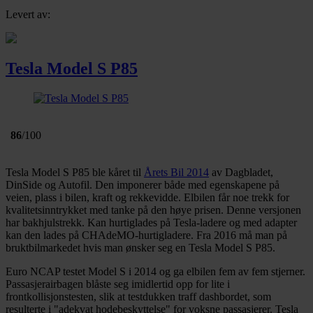
Levert av:
Tesla Model S P85
86
/100
Tesla Model S P85 ble kåret til
Årets Bil 2014
av Dagbladet,
DinSide og Autofil. Den imponerer både med egenskapene på
veien, plass i bilen, kraft og rekkevidde. Elbilen får noe trekk for
kvalitetsinntrykket med tanke på den høye prisen. Denne versjonen
har bakhjulstrekk. Kan hurtiglades på Tesla-ladere og med adapter
kan den lades på CHAdeMO-hurtigladere. Fra 2016 må man på
bruktbilmarkedet hvis man ønsker seg en Tesla Model S P85.
Euro NCAP testet Model S i 2014 og ga elbilen fem av fem stjerner.
Passasjerairbagen blåste seg imidlertid opp for lite i
frontkollisjonstesten, slik at testdukken traff dashbordet, som
resulterte i "adekvat hodebeskyttelse" for voksne passasjerer. Tesla