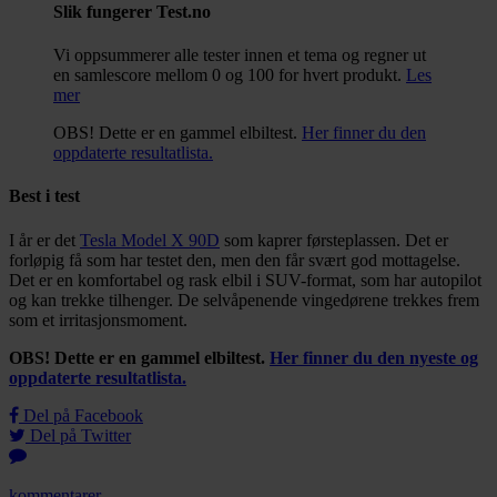
Slik fungerer Test.no
Vi oppsummerer alle tester innen et tema og regner ut
en samlescore mellom 0 og 100 for hvert produkt.
Les
mer
OBS! Dette er en gammel elbiltest.
Her finner du den
oppdaterte resultatlista.
Best i test
I år er det
Tesla Model X 90D
som kaprer førsteplassen. Det er
forløpig få som har testet den, men den får svært god mottagelse.
Det er en komfortabel og rask elbil i SUV-format, som har autopilot
og kan trekke tilhenger. De selvåpenende vingedørene trekkes frem
som et irritasjonsmoment.
OBS! Dette er en gammel elbiltest.
Her finner du den nyeste og
oppdaterte resultatlista.
Del på Facebook
Del på Twitter
kommentarer