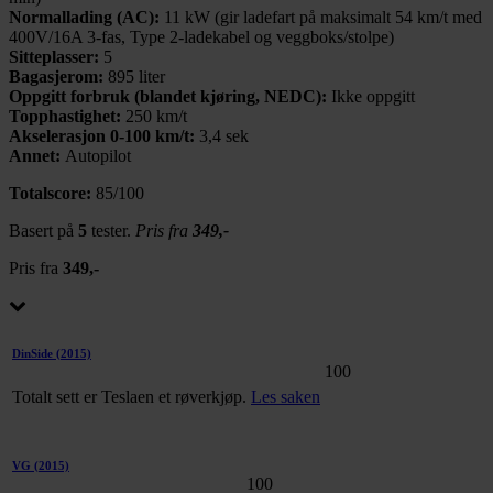
Normallading (AC):
11 kW (gir ladefart på maksimalt 54 km/t med
400V/16A 3-fas, Type 2-ladekabel og veggboks/stolpe)
Sitteplasser:
5
Bagasjerom:
895 liter
Oppgitt forbruk (blandet kjøring, NEDC):
Ikke oppgitt
Topphastighet:
250 km/t
Akselerasjon 0-100 km/t:
3,4 sek
Annet:
Autopilot
Totalscore:
85/100
Basert på
5
tester.
Pris fra
349,-
Pris fra
349,-
DinSide
(2015)
100
Totalt sett er Teslaen et røverkjøp.
Les saken
VG
(2015)
100