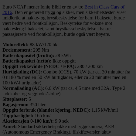
Euro NCAP mener Ioniq Elbil er én av tre
Best in Class Cars of
2016
. Den er generelt trygg og sikker, men sikkerhetstesten viser
imidlertid at nakke- og brystbeskyttelse for barn i baksetet burde
vært bedre ved frontkollisjon. Beskyttelse for voksne mot
nakkesleng i baksetet, samt brystkassebeskyttelse i bakre
passasjersete ved frontkollisjon, burde også vært høyere.
Motoreffekt:
88 kW/120 hk
Dreiemoment:
295 Nm
Batterikapasitet (brutto):
28 kWh
Batterikapasitet (netto):
Ikke oppgitt
Oppgitt rekkevidde (NEDC / EPA):
280 / 200 km
Hurtiglading (DC):
Combo (CCS), 70 kW (tar ca. 30 minutter fra
0 til 80 % med en 50 kW-hurtiglader, eller ca 20 minutter med en
100 kW-hurtiglader)
Normallading (AC):
6,6 kW (tar ca. 4,5 time med 32A, Type 2-
ladekabel og veggboks/stolpe)
Sitteplasser:
5
Bagasjerom:
350 liter
Oppgitt forbruk (blandet kjøring, NEDC):
1,15 kWh/mil
Topphastighet:
165 km/t
Akselerasjon 0-100 km/t:
9,9 sek
Annet:
Standard sikkerhetspakke med ryggekamera, AEB
(Autonomous Emergency Braking), filskiftevarsler, aktiv