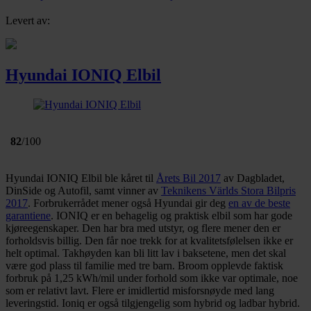
Levert av:
Hyundai IONIQ Elbil
82
/100
Hyundai IONIQ Elbil ble kåret til
Årets Bil 2017
av Dagbladet,
DinSide og Autofil, samt vinner av
Teknikens Världs Stora Bilpris
2017
. Forbrukerrådet mener også Hyundai gir deg
en av de beste
garantiene
. IONIQ er en behagelig og praktisk elbil som har gode
kjøreegenskaper. Den har bra med utstyr, og flere mener den er
forholdsvis billig. Den får noe trekk for at kvalitetsfølelsen ikke er
helt optimal. Takhøyden kan bli litt lav i baksetene, men det skal
være god plass til familie med tre barn. Broom opplevde faktisk
forbruk på 1,25 kWh/mil under forhold som ikke var optimale, noe
som er relativt lavt. Flere er imidlertid misforsnøyde med lang
leveringstid. Ioniq er også tilgjengelig som hybrid og ladbar hybrid.