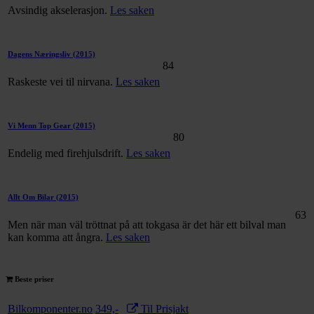
Avsindig akselerasjon.
Les saken
Dagens Næringsliv
(2015)
84
Raskeste vei til nirvana.
Les saken
Vi Menn Top Gear
(2015)
80
Endelig med firehjulsdrift.
Les saken
Allt Om Bilar
(2015)
63
Men när man väl tröttnat på att tokgasa är det här ett bilval man
kan komma att ångra.
Les saken
Beste priser
Bilkomponenter.no
349,-
Til Prisjakt