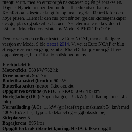
firehjulsdrift, med én elmotor på bakakselen og én på forakselen.
Dagens Nyheter mener den burde hatt bedre utsikt bakover.
Komfort og baksete er langt fra optimalt, og den får trekk for den
høye prisen. Ellers får den full pott når det gjelder kjøreegenskaper,
design, plass og sikkerhet. Dagens Nyheter målte rekkevidden til
350 km. Modellen er erstattet av Model S P100D fra 2016.
Denne versjonen er ikke testet av Euro NCAP, men en tidligere
versjon av Model S ble
testet i 2014
. Vi vet at Euro NCAP er blitt
strengere siden den gang, samt at Model S har gjennomgått flere
oppdateringer, bl.a. fått automatisk nødbrems.
Firehjulsdrift:
Ja
Motoreffekt:
568 kW/762 hk
Dreiemoment:
967 Nm
Batterikapasitet (brutto):
90 kWh
Batterikapasitet (netto):
Ikke oppgitt
Oppgitt rekkevidde (NEDC / EPA):
509 / 435 km
Hurtiglading (DC):
Supercharger, 135 kW (én fullading tar ca. 45
min)
Normallading (AC):
11 kW (gir ladefart på maksimalt 54 km/t med
400V/16A 3-fas, Type 2-ladekabel og veggboks/stolpe)
Sitteplasser:
5
Bagasjerom:
895 liter
Oppgitt forbruk (blandet kjøring, NEDC):
Ikke oppgitt