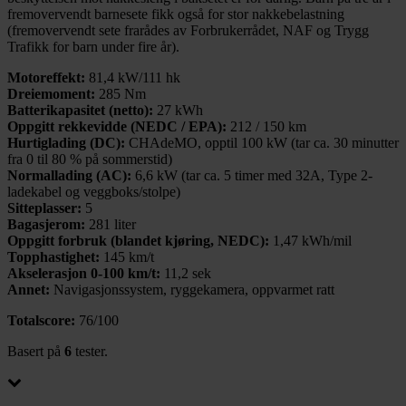
fremovervendt barnesete fikk også for stor nakkebelastning
(fremovervendt sete frarådes av Forbrukerrådet, NAF og Trygg
Trafikk for barn under fire år).
Motoreffekt:
81,4 kW/111 hk
Dreiemoment:
285 Nm
Batterikapasitet (netto):
27 kWh
Oppgitt rekkevidde (NEDC / EPA):
212 / 150 km
Hurtiglading (DC):
CHAdeMO, opptil 100 kW (tar ca. 30 minutter
fra 0 til 80 % på sommerstid)
Normallading (AC):
6,6 kW (tar ca. 5 timer med 32A, Type 2-
ladekabel og veggboks/stolpe)
Sitteplasser:
5
Bagasjerom:
281 liter
Oppgitt forbruk (blandet kjøring, NEDC):
1,47 kWh/mil
Topphastighet:
145 km/t
Akselerasjon 0-100 km/t:
11,2 sek
Annet:
Navigasjonssystem, ryggekamera, oppvarmet ratt
Totalscore:
76/100
Basert på
6
tester.