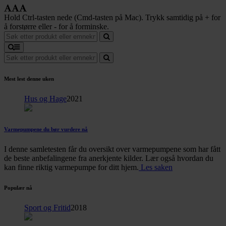
Hold Ctrl-tasten nede (Cmd-tasten på Mac). Trykk samtidig på + for
å forstørre eller - for å forminske.
Mest lest denne uken
Hus og Hage
2021
Varmepumpene du bør vurdere nå
I denne samletesten får du oversikt over varmepumpene som har fått
de beste anbefalingene fra anerkjente kilder. Lær også hvordan du
kan finne riktig varmepumpe for ditt hjem.
Les saken
Populær nå
Sport og Fritid
2018