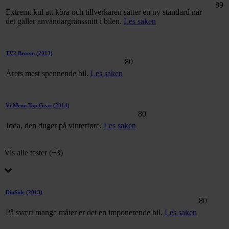
dessuten informasjon om hvordan du bruker nettstedet
89
Extremt kul att köra och tillverkaren sätter en ny standard när
vårt, med partnerne våre innen sosiale medier,
det gäller användargränssnitt i bilen.
Les saken
annonsering og analysearbeid, som kan kombinere den
med annen informasjon du har gjort tilgjengelig for dem,
eller som de har samlet inn gjennom din bruk av
TV2 Broom
(2013)
80
tjenestene deres.
Årets mest spennende bil.
Les saken
Vi Menn Top Gear
(2014)
80
Joda, den duger på vinterføre.
Les saken
Vis alle tester (
+3
)
DinSide
(2013)
80
På svært mange måter er det en imponerende bil.
Les saken