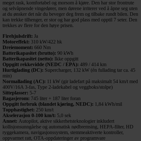
meget rask, komfortabel og morsom å kjøre. Den har stor frontrute
og selvåpnende vingedører, men dørene irriterer ved å åpne seg uten
at du ønsker det når du beveger deg frem og tilbake rundt bilen. Den
kan trekke tilhenger, er stor og har god plass med opptil 7 seter. Den
trekkes av flere for den høye prisen.
Firehjulsdrift:
Ja
Motoreffekt:
310 kW/422 hk
Dreiemoment:
660 Nm
Batterikapasitet (brutto):
90 kWh
Batterikapasitet (netto):
Ikke oppgitt
Oppgitt rekkevidde (NEDC / EPA):
489 / 414 km
Hurtiglading (DC):
Supercharger, 132 kW (én fullading tar ca. 45
min)
Normallading (AC):
11 kW (gir ladefart på maksimalt 54 km/t med
400V/16A 3-fas, Type 2-ladekabel og veggboks/stolpe)
Sitteplasser:
5-7
Bagasjerom:
745 liter + 187 liter foran
Oppgitt forbruk (blandet kjøring, NEDC):
1,84 kWh/mil
Topphastighet:
250 km/t
Akselerasjon 0-100 km/t:
5,0 sek
Annet:
Autopilot, aktive sikkerhetsteknologier inkludert
kollisjonsunngåelse og automatisk nødbremsing, HEPA-filter, HD
ryggekamera, navigasjonssystem, stemmeaktiverte kontroller,
oppvarmet ratt, OTA-oppdateringer av programvare