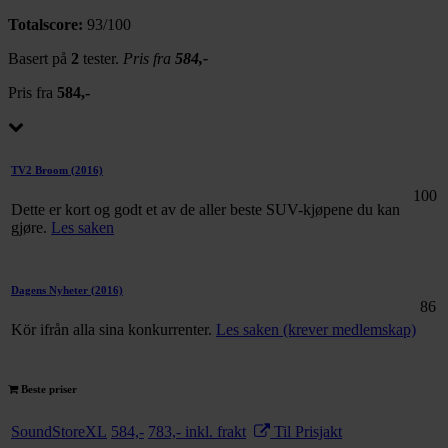
Totalscore:
93/100
Basert på
2
tester.
Pris fra
584,-
Pris fra
584,-
TV2 Broom
(2016)
100
Dette er kort og godt et av de aller beste SUV-kjøpene du kan
gjøre.
Les saken
Dagens Nyheter
(2016)
86
Kör ifrån alla sina konkurrenter.
Les saken (krever medlemskap)
Beste priser
SoundStoreXL
584,-
783,- inkl. frakt
Til Prisjakt