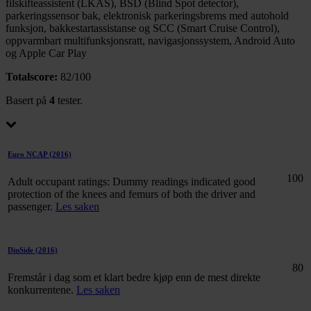
filskifteassistent (LKAS), BSD (Blind Spot detector),
parkeringssensor bak, elektronisk parkeringsbrems med autohold
funksjon, bakkestartassistanse og SCC (Smart Cruise Control),
oppvarmbart multifunksjonsratt, navigasjonssystem, Android Auto
og Apple Car Play
Totalscore:
82/100
Basert på
4
tester.
Euro NCAP
(2016)
100
Adult occupant ratings: Dummy readings indicated good
protection of the knees and femurs of both the driver and
passenger.
Les saken
DinSide
(2016)
80
Fremstår i dag som et klart bedre kjøp enn de mest direkte
konkurrentene.
Les saken