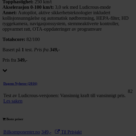
Topphastighet:
250 km/t
Akselerasjon 0-100 km/t:
3,0 sek med Ludicrous-mode
Annet:
Autopilot, aktive sikkerhetsteknologier inkludert
kollisjonsunngåelse og automatisk nødbremsing, HEPA-filter, HD
ryggekamera, navigasjonssystem, stemmeaktiverte kontroller,
oppvarmet ratt, OTA-oppdateringer av programvare
Totalscore:
82/100
Basert på
1
test.
Pris fra
349,-
Pris fra
349,-
Dagens Nyheter
(2016)
82
Test av Ludicrous-versjonen: Vansinnig kraft till vansinnigt pris.
Les saken
Beste priser
Bilkomponenter.no
349,-
Til Prisjakt