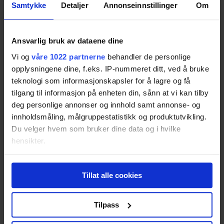
Kan nye elbiler konkurrere med Tesla?
Samtykke
Detaljer
Annonseinnstillinger
Om
Nordmenn er på verdenstoppen når det gjelder kjøp av elbiler, og
det kommer stadig nyere og bedre modeller. Så hvilken bør du
Ansvarlig bruk av dataene dine
egentlig investere i?
Les saken
Vi og
våre 1022 partnerne
behandler de personlige
RESULTATER
opplysningene dine, f.eks. IP-nummeret ditt, ved å bruke
teknologi som informasjonskapsler for å lagre og få
tilgang til informasjon på enheten din, sånn at vi kan tilby
deg personlige annonser og innhold samt annonse- og
Opel Ampera-e
innholdsmåling, målgruppestatistikk og produktutvikling.
Resultatet er basert på
8
tester.
Du velger hvem som bruker dine data og i hvilke
82
hensikter.
Hvis du gir oss lov, vil vi også gjerne:
Smart ForTwo Electric Drive
Tillat alle cookies
Innhente informasjon om den geografiske
beliggenheten din, som kan være nøyaktig innenfor
Resultatet er basert på
1
test.
80
flere meter
Tilpass
Identifisere enheten din ved å aktivt skanne den