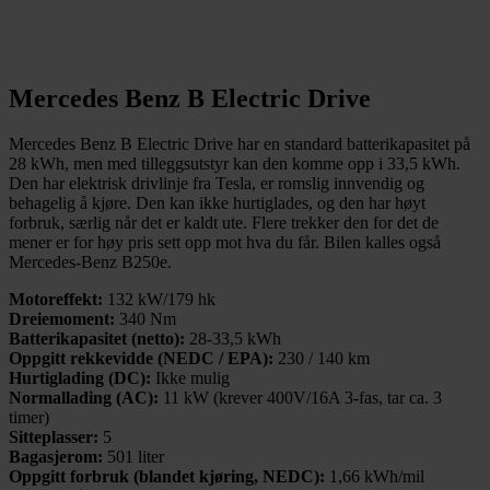
Mercedes Benz B Electric Drive
Mercedes Benz B Electric Drive har en standard batterikapasitet på
28 kWh, men med tilleggsutstyr kan den komme opp i 33,5 kWh.
Den har elektrisk drivlinje fra Tesla, er romslig innvendig og
behagelig å kjøre. Den kan ikke hurtiglades, og den har høyt
forbruk, særlig når det er kaldt ute. Flere trekker den for det de
mener er for høy pris sett opp mot hva du får. Bilen kalles også
Mercedes-Benz B250e.
Motoreffekt:
132 kW/179 hk
Dreiemoment:
340 Nm
Batterikapasitet (netto):
28-33,5 kWh
Oppgitt rekkevidde (NEDC / EPA):
230 / 140 km
Hurtiglading (DC):
Ikke mulig
Normallading (AC):
11 kW (krever 400V/16A 3-fas, tar ca. 3
timer)
Sitteplasser:
5
Bagasjerom:
501 liter
Oppgitt forbruk (blandet kjøring, NEDC):
1,66 kWh/mil