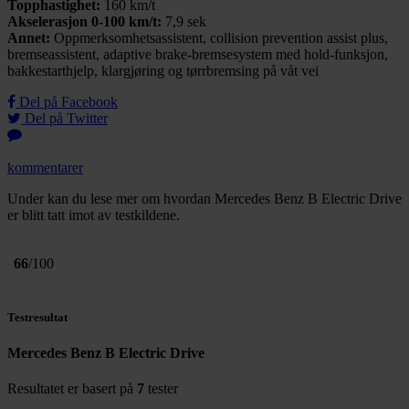
Topphastighet:
160 km/t
Akselerasjon 0-100 km/t:
7,9 sek
Annet:
Oppmerksomhetsassistent, collision prevention assist plus,
bremseassistent, adaptive brake-bremsesystem med hold-funksjon,
bakkestarthjelp, klargjøring og tørrbremsing på våt vei
Del på Facebook
Del på Twitter
kommentarer
Under kan du lese mer om hvordan Mercedes Benz B Electric Drive
er blitt tatt imot av testkildene.
66
/100
Testresultat
Mercedes Benz B Electric Drive
Resultatet er basert på
7
tester