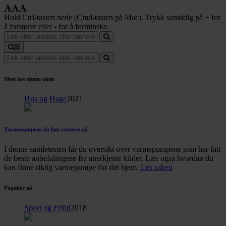
Hold Ctrl-tasten nede (Cmd-tasten på Mac). Trykk samtidig på + for
å forstørre eller - for å forminske.
Mest lest denne uken
Hus og Hage
2021
Varmepumpene du bør vurdere nå
I denne samletesten får du oversikt over varmepumpene som har fått
de beste anbefalingene fra anerkjente kilder. Lær også hvordan du
kan finne riktig varmepumpe for ditt hjem.
Les saken
Populær nå
Sport og Fritid
2018