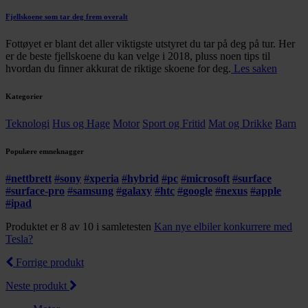
Fjellskoene som tar deg frem overalt
Fottøyet er blant det aller viktigste utstyret du tar på deg på tur. Her
er de beste fjellskoene du kan velge i 2018, pluss noen tips til
hvordan du finner akkurat de riktige skoene for deg.
Les saken
Kategorier
Teknologi
Hus og Hage
Motor
Sport og Fritid
Mat og Drikke
Barn
Populære emneknagger
#
nettbrett
#
sony
#
xperia
#
hybrid
#
pc
#
microsoft
#
surface
#
surface-pro
#
samsung
#
galaxy
#
htc
#
google
#
nexus
#
apple
#
ipad
Produktet er 8 av 10 i samletesten
Kan nye elbiler konkurrere med
Tesla?
Forrige produkt
Neste produkt