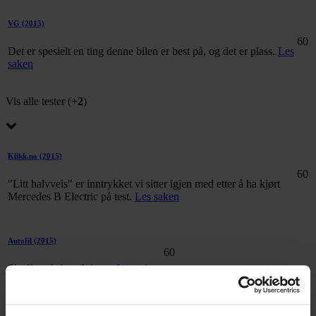
VG
(2015)
60
Det er spesielt en ting denne bilen er best på, og det er plass.
Les
saken
Vis alle tester (
+2
)
Klikk.no
(2015)
60
"Litt halvveis" er inntrykket vi sitter igjen med etter å ha kjørt
Mercedes B Electric på test.
Les saken
Autofil
(2015)
60
Skuffer på det viktigste.
Les saken
#
elbil
#
bil
#
mercedes
#
mercedes-benz