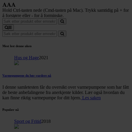
Hold Ctrl-tasten nede (Cmd-tasten på Mac). Trykk samtidig på + for
å forstørre eller - for å forminske.
Mest lest denne uken
Hus og Hage
2021
Varmepumpene du bør vurdere nå
I denne samletesten får du oversikt over varmepumpene som har fått
de beste anbefalingene fra anerkjente kilder. Lær også hvordan du
kan finne riktig varmepumpe for ditt hjem.
Les saken
Populær nå
Sport og Fritid
2018