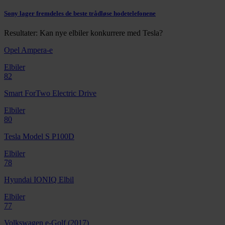
Sony lager fremdeles de beste trådløse hodetelefonene
Resultater: Kan nye elbiler konkurrere med Tesla?
Opel Ampera-e
Elbiler
82
Smart ForTwo Electric Drive
Elbiler
80
Tesla Model S P100D
Elbiler
78
Hyundai IONIQ Elbil
Elbiler
77
Volkswagen e-Golf (2017)