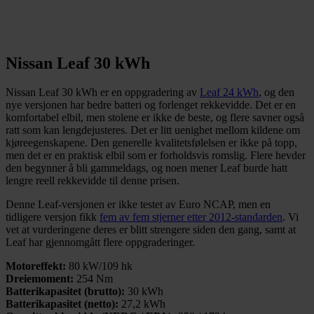
Nissan Leaf 30 kWh
Nissan Leaf 30 kWh er en oppgradering av
Leaf 24 kWh
, og den
nye versjonen har bedre batteri og forlenget rekkevidde. Det er en
komfortabel elbil, men stolene er ikke de beste, og flere savner også
ratt som kan lengdejusteres. Det er litt uenighet mellom kildene om
kjøreegenskapene. Den generelle kvalitetsfølelsen er ikke på topp,
men det er en praktisk elbil som er forholdsvis romslig. Flere hevder
den begynner å bli gammeldags, og noen mener Leaf burde hatt
lengre reell rekkevidde til denne prisen.
Denne Leaf-versjonen er ikke testet av Euro NCAP, men en
tidligere versjon fikk
fem av fem stjerner etter 2012-standarden
. Vi
vet at vurderingene deres er blitt strengere siden den gang, samt at
Leaf har gjennomgått flere oppgraderinger.
Motoreffekt:
80 kW/109 hk
Dreiemoment:
254 Nm
Batterikapasitet (brutto):
30 kWh
Batterikapasitet (netto):
27,2 kWh