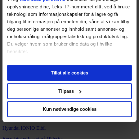
Resultatet er basert på
8
tester.
opplysningene dine, f.eks. IP-nummeret ditt, ved å bruke
82
teknologi som informasjonskapsler for å lagre og få
tilgang til informasjon på enheten din, sånn at vi kan tilby
deg personlige annonser og innhold samt annonse- og
innholdsmåling, målgruppestatistikk og produktutvikling.
Smart ForTwo Electric Drive
Du velger hvem som bruker dine data og i hvilke
Resultatet er basert på
1
test.
hensikter.
80
Hvis du gir oss lov, vil vi også gjerne:
Tillat alle cookies
Tesla Model S P100D
Innhente informasjon om den geografiske
beliggenheten din, som kan være nøyaktig innenfor
Resultatet er basert på
1
test.
Pris fra
349,-
flere meter
Tilpass
Pris fra
349,-
Identifisere enheten din ved å aktivt skanne den
for bestemte karakteristikker (fingeravtrykk)
78
Kun nødvendige cookies
Under
mer info
kan du lese om hvordan dine personlige
data behandles og hvordan du kan velge hvordan de skal
Hyundai IONIQ Elbil
brukes. Du kan hele tiden endre eller trekke tilbake ditt
samtykke fra erklæringen om informasjonskapsler.
Resultatet er basert på
10
tester.