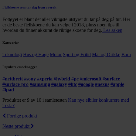
Fjellskoene som tar deg frem overalt
Fottøyet er blant det aller viktigste utstyret du tar på deg på tur. Her
er de beste fjellskoene du kan velge i 2018, pluss noen tips til
hvordan du finner akkurat de riktige skoene for deg.
Les saken
Kategorier
Teknologi
Hus og Hage
Motor
Sport og Fritid
Mat og Drikke
Barn
Populære emneknagger
#
nettbrett
#
sony
#
xperia
#
hybrid
#
pc
#
microsoft
#
surface
#
surface-pro
#
samsung
#
galaxy
#
htc
#
google
#
nexus
#
apple
#
ipad
Produktet er 9 av 10 i samletesten
Kan nye elbiler konkurrere med
Tesla?
Forrige produkt
Neste produkt