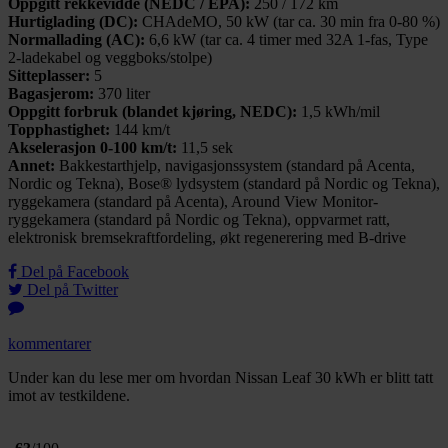
Oppgitt rekkevidde (NEDC / EPA):
250 / 172 km
Hurtiglading (DC):
CHAdeMO, 50 kW (tar ca. 30 min fra 0-80 %)
Normallading (AC):
6,6 kW (tar ca. 4 timer med 32A 1-fas, Type
2-ladekabel og veggboks/stolpe)
Sitteplasser:
5
Bagasjerom:
370 liter
Oppgitt forbruk (blandet kjøring, NEDC):
1,5 kWh/mil
Topphastighet:
144 km/t
Akselerasjon 0-100 km/t:
11,5 sek
Annet:
Bakkestarthjelp, navigasjonssystem (standard på Acenta,
Nordic og Tekna), Bose® lydsystem (standard på Nordic og Tekna),
ryggekamera (standard på Acenta), Around View Monitor-
ryggekamera (standard på Nordic og Tekna), oppvarmet ratt,
elektronisk bremsekraftfordeling, økt regenerering med B-drive
Del på Facebook
Del på Twitter
kommentarer
Under kan du lese mer om hvordan Nissan Leaf 30 kWh er blitt tatt
imot av testkildene.