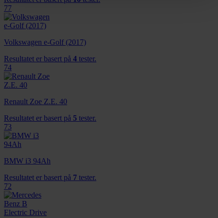
77
Vi bruker informasjonskapsler for å gi innhold og
annonser et personlig preg, for å levere sosiale
mediefunksjoner og for å analysere trafikken vår. Vi deler
Volkswagen e-Golf (2017)
dessuten informasjon om hvordan du bruker nettstedet
Resultatet er basert på
4
tester.
vårt, med partnerne våre innen sosiale medier,
74
annonsering og analysearbeid, som kan kombinere den
med annen informasjon du har gjort tilgjengelig for dem,
eller som de har samlet inn gjennom din bruk av
Renault Zoe Z.E. 40
tjenestene deres.
Resultatet er basert på
5
tester.
73
BMW i3 94Ah
Resultatet er basert på
7
tester.
72