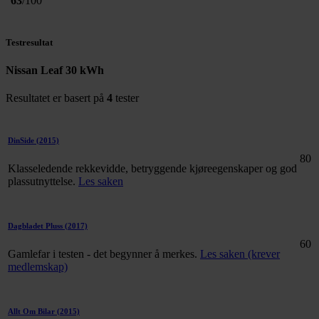
63
/100
Testresultat
Nissan Leaf 30 kWh
Resultatet er basert på
4
tester
DinSide
(2015)
80
Klasseledende rekkevidde, betryggende kjøreegenskaper og god
plassutnyttelse.
Les saken
Dagbladet Pluss
(2017)
60
Gamlefar i testen - det begynner å merkes.
Les saken (krever
medlemskap)
Allt Om Bilar
(2015)