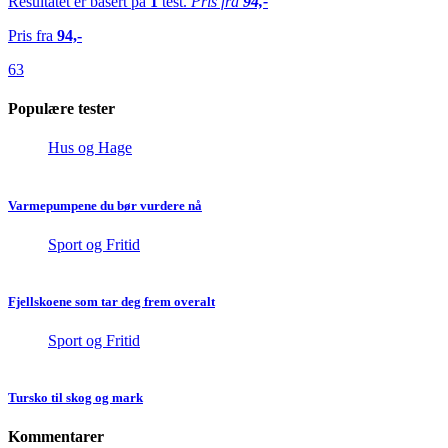
Resultatet er basert på
1
test.
Pris fra
94,-
Pris fra
94,-
63
Populære tester
Hus og Hage
Varmepumpene du bør vurdere nå
Sport og Fritid
Fjellskoene som tar deg frem overalt
Sport og Fritid
Tursko til skog og mark
Kommentarer