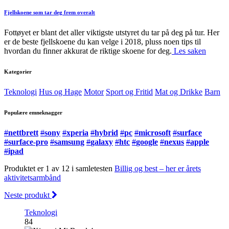
Fjellskoene som tar deg frem overalt
Fottøyet er blant det aller viktigste utstyret du tar på deg på tur. Her
er de beste fjellskoene du kan velge i 2018, pluss noen tips til
hvordan du finner akkurat de riktige skoene for deg.
Les saken
Kategorier
Teknologi
Hus og Hage
Motor
Sport og Fritid
Mat og Drikke
Barn
Populære emneknagger
#
nettbrett
#
sony
#
xperia
#
hybrid
#
pc
#
microsoft
#
surface
#
surface-pro
#
samsung
#
galaxy
#
htc
#
google
#
nexus
#
apple
#
ipad
Produktet er 1 av 12 i samletesten
Billig og best – her er årets
aktivitetsarmbånd
Neste produkt
Teknologi
84