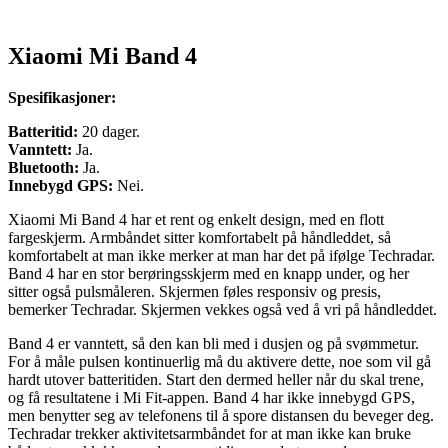
Xiaomi Mi Band 4
Spesifikasjoner:
Batteritid:
20 dager.
Vanntett:
Ja.
Bluetooth:
Ja.
Innebygd GPS:
Nei.
Xiaomi Mi Band 4 har et rent og enkelt design, med en flott
fargeskjerm. Armbåndet sitter komfortabelt på håndleddet, så
komfortabelt at man ikke merker at man har det på ifølge Techradar.
Band 4 har en stor berøringsskjerm med en knapp under, og her
sitter også pulsmåleren. Skjermen føles responsiv og presis,
bemerker Techradar. Skjermen vekkes også ved å vri på håndleddet.
Band 4 er vanntett, så den kan bli med i dusjen og på svømmetur.
For å måle pulsen kontinuerlig må du aktivere dette, noe som vil gå
hardt utover batteritiden. Start den dermed heller når du skal trene,
og få resultatene i Mi Fit-appen. Band 4 har ikke innebygd GPS,
men benytter seg av telefonens til å spore distansen du beveger deg.
Techradar trekker aktivitetsarmbåndet for at man ikke kan bruke