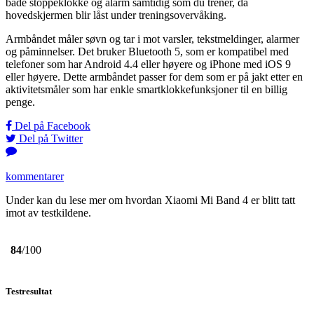
både stoppeklokke og alarm samtidig som du trener, da
hovedskjermen blir låst under treningsovervåking.
Armbåndet måler søvn og tar i mot varsler, tekstmeldinger, alarmer
og påminnelser. Det bruker Bluetooth 5, som er kompatibel med
telefoner som har Android 4.4 eller høyere og iPhone med iOS 9
eller høyere. Dette armbåndet passer for dem som er på jakt etter en
aktivitetsmåler som har enkle smartklokkefunksjoner til en billig
penge.
Del på Facebook
Del på Twitter
kommentarer
Under kan du lese mer om hvordan Xiaomi Mi Band 4 er blitt tatt
imot av testkildene.
84
/100
Testresultat