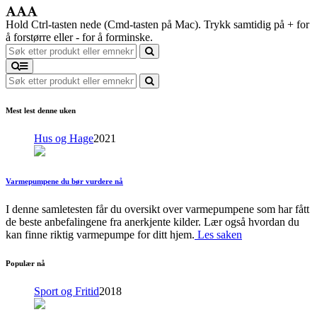
Hold Ctrl-tasten nede (Cmd-tasten på Mac). Trykk samtidig på + for
å forstørre eller - for å forminske.
Mest lest denne uken
Hus og Hage
2021
Varmepumpene du bør vurdere nå
I denne samletesten får du oversikt over varmepumpene som har fått
de beste anbefalingene fra anerkjente kilder. Lær også hvordan du
kan finne riktig varmepumpe for ditt hjem.
Les saken
Populær nå
Sport og Fritid
2018