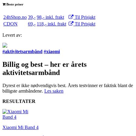
Beste priser
24hShop.no
39,-
98,- inkl. frakt
Til Prisjakt
CDON
69,-
118,- inkl. frakt
Til Prisjakt
Levert av:
#
aktivitetsarmbånd
#
xiaomi
Billig og best – her er årets
aktivitetsarmbånd
Dyrest er ikke nødvendigvis best. Årets testvinner er faktisk blant de
billigste armbåndene.
Les saken
RESULTATER
Xiaomi Mi Band 4