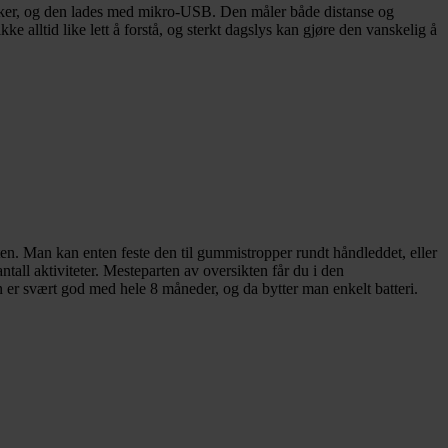
to uker, og den lades med mikro-USB. Den måler både distanse og
 alltid like lett å forstå, og sterkt dagslys kan gjøre den vanskelig å
en. Man kan enten feste den til gummistropper rundt håndleddet, eller
ntall aktiviteter. Mesteparten av oversikten får du i den
 er svært god med hele 8 måneder, og da bytter man enkelt batteri.