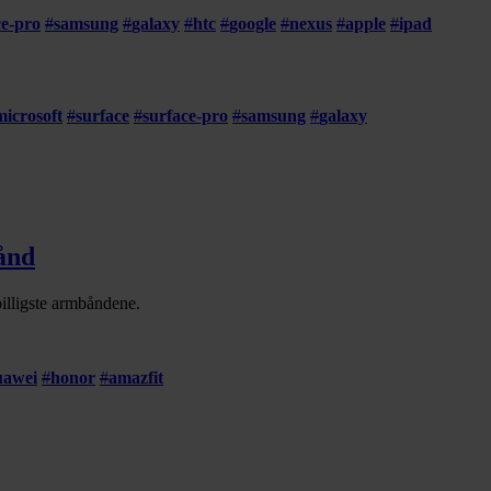
ce-pro
#
samsung
#
galaxy
#
htc
#
google
#
nexus
#
apple
#
ipad
microsoft
#
surface
#
surface-pro
#
samsung
#
galaxy
bånd
billigste armbåndene.
uawei
#
honor
#
amazfit