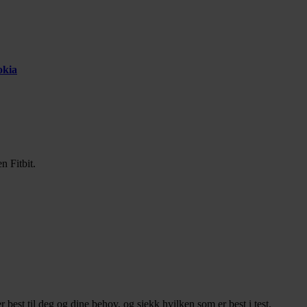
okia
n Fitbit.
 best til deg og dine behov, og sjekk hvilken som er best i test.