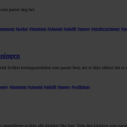
 som passer deg her.
samsung
#
polar
#
tomtom
#
xiaomi
#
misfit
#
moov
#
underarmour
#
n
eningen
k hvilket treningsarmbånd som passer best; det er ikke sikkert det er e
sony
#
tomtom
#
xiaomi
#
misfit
#
moov
#
withings
ro anmelderne er ikke alle klokker like lure. Velg den klokken som passer