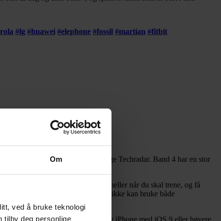
rola
#
lg
#
huawei
#
elephone
#
fossil
#
martian
#
fitbit
n ikke merker at man har det på ifølge Techradar. Band 4 har en stor
Om
es også ved å vri på håndleddet.
ver batteritiden. Start den dermed heller når du skal trene, og få
ekker aktivitetsarmbåndet for at man ikke kan bruke både
tt, ved å bruke teknologi
n tilby deg personlige
r som har Android 4.4 eller høyere og iPhone med iOS 9 eller høyere.