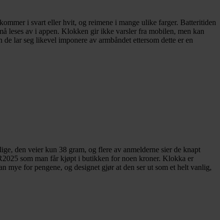
kommer i svart eller hvit, og reimene i mange ulike farger. Batteritiden
 må leses av i appen. Klokken gir ikke varsler fra mobilen, men kan
n de lar seg likevel imponere av armbåndet ettersom dette er en
lige, den veier kun 38 gram, og flere av anmelderne sier de knapt
 CR2025 som man får kjøpt i butikken for noen kroner. Klokka er
an mye for pengene, og designet gjør at den ser ut som et helt vanlig,