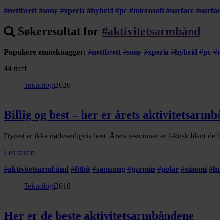
#
nettbrett
#
sony
#
xperia
#
hybrid
#
pc
#
microsoft
#
surface
#
surfa
Søkeresultat for
#
aktivitetsarmbånd
Populære emneknagger:
#
nettbrett
#
sony
#
xperia
#
hybrid
#
pc
#
44
treff
Teknologi
2020
Billig og best – her er årets aktivitetsarm
Dyrest er ikke nødvendigvis best. Årets testvinner er faktisk blant de 
Les saken
#
aktivitetsarmbånd
#
fitbit
#
samsung
#
garmin
#
polar
#
xiaomi
#
h
Teknologi
2018
Her er de beste aktivitetsarmbåndene