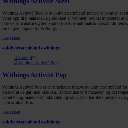
Withings Activité Steel
Withings Activité Steel er et aktivitetsarmbånd som ser ut som en sveit
varer opp til 8 måneder, og klokken er vanntett, hvilket innebærer at 
brukes som alarm og den endrer tidssone automatisk dersom du reiser. 
rimeligere utgave fra Withings.
Les saken
#
aktivitetsarmbånd
#
withings
Teknologi
75
Withings Activité Pop
Withings Activité Pop er en rimeligere utgave av aktivtetsårmbånd fra
merker at de går med klokken. Batteritiden er 8 måneder, og det følge
vanntett, og måler skritt, aktivitet, og søvn. Den har ikke pulsmåler, 
pent armbåndsur.
Les saken
#
aktivitetsarmbånd
#
withings