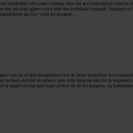
rundt håndleddet eller putte i lomma. Den har god batteritid på rundt 
in, må dette gjøres ved å stille inn armbåndet manuelt. Skjermen er ikke
etsarmbåndet gir mye verdi for pengene.
ligner mer på et aktivitetsarmbånd enn de andre modellene fra produsent
ter hvilken aktivitet du utfører, men dette fungerer kun for at begrenset a
 er meget rimelig med tanke på hva du får for pengene, og batteritiden