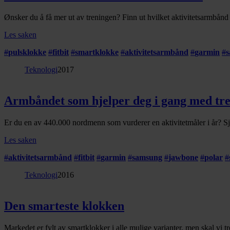
Ønsker du å få mer ut av treningen? Finn ut hvilket aktivitetsarmbånd
Les saken
#
pulsklokke
#
fitbit
#
smartklokke
#
aktivitetsarmbånd
#
garmin
#
Teknologi
2017
Armbåndet som hjelper deg i gang med tr
Er du en av 440.000 nordmenn som vurderer en aktivitetmåler i år? Sjek
Les saken
#
aktivitetsarmbånd
#
fitbit
#
garmin
#
samsung
#
jawbone
#
polar
#
Teknologi
2016
Den smarteste klokken
Markedet er fylt av smartklokker i alle mulige varianter, men skal vi t