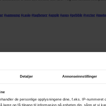
ar
#
samsung
#
casio
#
tagheuer
#
apple
#
asus
#
pebble
#
vector
#
moto
rm. Armbåndet sitter komfortabelt på håndleddet, så komfortabelt at ma
Detaljer
Annonseinnstillinger
Skjermen føles responsiv og presis, bemerker Techradar. Skjermen vekk
 måle pulsen kontinuerlig må du aktivere dette, noe som vil gå hardt uto
ine
r seg av telefonens til å spore distansen du beveger deg. Techradar tr
låst under treningsovervåking.
handler de personlige opplysningene dine, f.eks. IP-nummeret di
 lagre og få tilgang til informasjon på enheten din, sånn at vi ka
g påminnelser. Det bruker Bluetooth 5, som er kompatibel med telefone