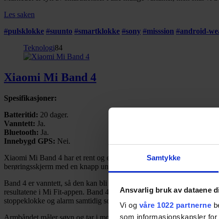
Les saken
#
pulsklokke
#
suunto
#
smartklokke
#
sony
#
misssion
#
android-we
Teknologi
84
Xiaomi Mi Band 4
Spesifikasjoner:
Batteritid:
20 dager.
Vanntett:
Ja.
Bluetooth:
Ja.
Innebygd GPS:
Nei.
Xiaomi Mi Band 4 har et rent og enkelt design, med en flott fargeskje
Samtykke
berøringsskjerm med en knapp under, og her sitter også pulsmåleren. 
Band 4 er vanntett, så den kan bli med i dusjen og på svømmetur. For å
Ansvarlig bruk av dataene d
resultatene i Mi Fit-appen. Band 4 har ikke innebygd GPS, men benytte
stoppeklokke og alarm samtidig som du trener, da hovedskjermen blir 
Vi og
våre 1022 partnerne
be
som informasjonskapsler for å
Armbåndet måler søvn og tar i mot varsler, tekstmeldinger, alarmer o