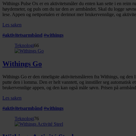
Withings Pulse Ox er en aktivitetsmåler du enten kan sette i en reim 
høydemeter, og puls om du tar den av armbåndet. Skal du logge søvnen d
lese. Appen og nettportalen er derimot mer brukervennlige, og aktivit
Les saken
#
aktivitetsarmbånd
#
withings
Teknologi
66
Withings Go
Withings Go er den rimeligste aktivitetsmåleren fra Withings, og den 
putte den i lomma. Den er helt vanntett, og innstiller seg automatisk et
brukervennlige appen, og den kan også måle søvn. Prisen på armbåndet
Les saken
#
aktivitetsarmbånd
#
withings
Teknologi
76