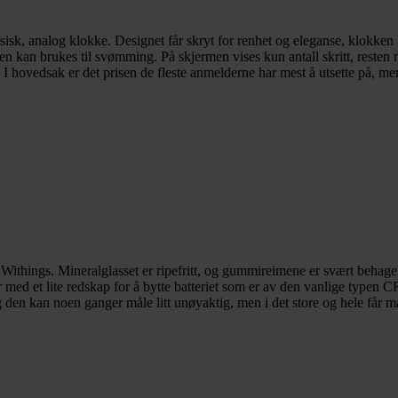
sisk, analog klokke. Designet får skryt for renhet og eleganse, klokken 
den kan brukes til svømming. På skjermen vises kun antall skritt, resten
I hovedsak er det prisen de fleste anmelderne har mest å utsette på, me
 Withings. Mineralglasset er ripefritt, og gummireimene er svært behage
r med et lite redskap for å bytte batteriet som er av den vanlige typen
og den kan noen ganger måle litt unøyaktig, men i det store og hele får m