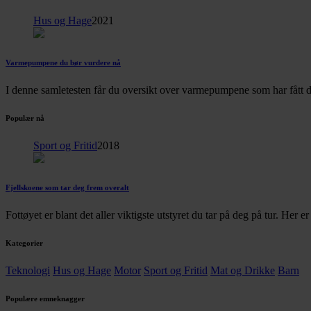
Hus og Hage
2021
Varmepumpene du bør vurdere nå
I denne samletesten får du oversikt over varmepumpene som har fått d
Populær nå
Sport og Fritid
2018
Fjellskoene som tar deg frem overalt
Fottøyet er blant det aller viktigste utstyret du tar på deg på tur. Her 
Kategorier
Teknologi
Hus og Hage
Motor
Sport og Fritid
Mat og Drikke
Barn
Populære emneknagger