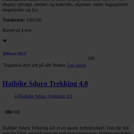
dessuten informasjon om hvordan du bruker nettstedet
display (tilvalg), ramme- og batterilås, skjermer, støtte, bagasjebrett,
vårt, med partnerne våre innen sosiale medier,
ringeklokke og lys.
annonsering og analysearbeid, som kan kombinere den
Totalscore:
100/100
med annen informasjon du har gjort tilgjengelig for dem,
Basert på
1
test.
eller som de har samlet inn gjennom din bruk av
tjenestene deres.
Klikk.no
(2015)
100
Toppnivå stort sett på alle fronter.
Les saken
Haibike Sduro Trekking 4.0
100
/100
Haibike Sduro Trekking 4.0 er en sporty hybridsykkel. Den får full
pott fra Elbil, spesielt grunnet god motorassistanse, brukervennlighet