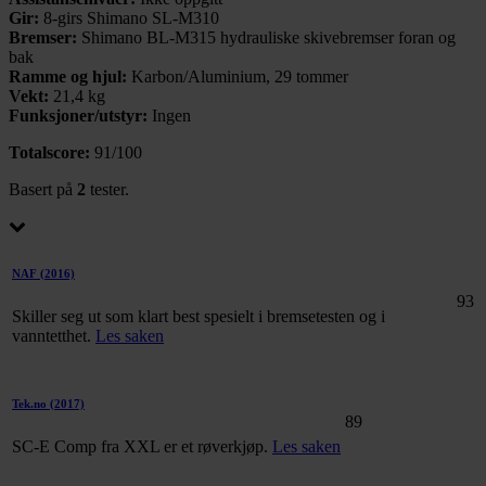
Gir:
8-girs Shimano SL-M310
Bremser:
Shimano BL-M315 hydrauliske skivebremser foran og
bak
Ramme og hjul:
Karbon/Aluminium, 29 tommer
Vekt:
21,4 kg
Funksjoner/utstyr:
Ingen
Totalscore:
91/100
Basert på
2
tester.
NAF
(2016)
93
Skiller seg ut som klart best spesielt i bremsetesten og i
vanntetthet.
Les saken
Tek.no
(2017)
89
SC-E Comp fra XXL er et røverkjøp.
Les saken