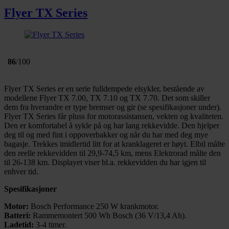
Flyer TX Series
86
/100
Flyer TX Series er en serie fulldempede elsykler, bestående av
modellene Flyer TX 7.00, TX 7.10 og TX 7.70. Det som skiller
dem fra hverandre er type bremser og gir (se spesifikasjoner under).
Flyer TX Series får pluss for motorassistansen, vekten og kvaliteten.
Den er komfortabel å sykle på og har lang rekkevidde. Den hjelper
deg til og med fint i oppoverbakker og når du har med deg mye
bagasje. Trekkes imidlertid litt for at kranklageret er høyt. Elbil målte
den reelle rekkevidden til 29,9-74,5 km, mens Elektrorad målte den
til 26-138 km. Displayet viser bl.a. rekkevidden du har igjen til
enhver tid.
Spesifikasjoner
Motor:
Bosch Performance 250 W krankmotor.
Batteri:
Rammemontert 500 Wh Bosch (36 V/13,4 Ah).
Ladetid:
3-4 timer.