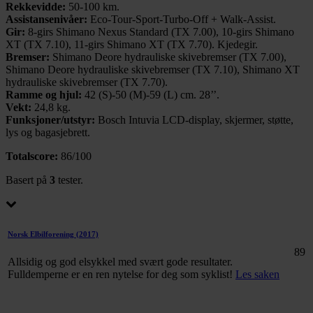
Rekkevidde:
50-100 km.
Assistansenivåer:
Eco-Tour-Sport-Turbo-Off + Walk-Assist.
Gir:
8-girs Shimano Nexus Standard (TX 7.00), 10-girs Shimano
XT (TX 7.10), 11-girs Shimano XT (TX 7.70). Kjedegir.
Bremser:
Shimano Deore hydrauliske skivebremser (TX 7.00),
Shimano Deore hydrauliske skivebremser (TX 7.10), Shimano XT
hydrauliske skivebremser (TX 7.70).
Ramme og hjul:
42 (S)-50 (M)-59 (L) cm. 28’’.
Vekt:
24,8 kg.
Funksjoner/utstyr:
Bosch Intuvia LCD-display, skjermer, støtte,
lys og bagasjebrett.
Totalscore:
86/100
Basert på
3
tester.
Norsk Elbilforening
(2017)
89
Allsidig og god elsykkel med svært gode resultater.
Fulldemperne er en ren nytelse for deg som syklist!
Les saken