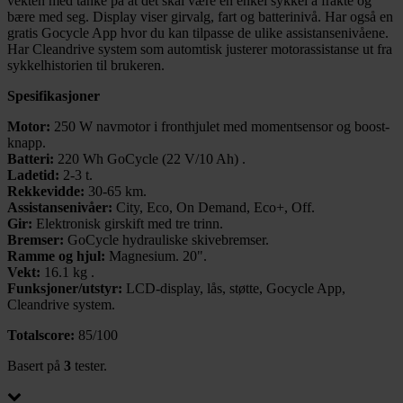
vekten med tanke på at det skal være en enkel sykkel å frakte og
bære med seg. Display viser girvalg, fart og batterinivå. Har også en
gratis Gocycle App hvor du kan tilpasse de ulike assistansenivåene.
Har Cleandrive system som automtisk justerer motorassistanse ut fra
sykkelhistorien til brukeren.
Spesifikasjoner
Motor:
250 W navmotor i fronthjulet med momentsensor og boost-
knapp.
Batteri:
220 Wh GoCycle (22 V/10 Ah) .
Ladetid:
2-3 t.
Rekkevidde:
30-65 km.
Assistansenivåer:
City, Eco, On Demand, Eco+, Off.
Gir:
Elektronisk girskift med tre trinn.
Bremser:
GoCycle hydrauliske skivebremser.
Ramme og hjul:
Magnesium. 20".
Vekt:
16.1 kg .
Funksjoner/utstyr:
LCD-display, lås, støtte, Gocycle App,
Cleandrive system.
Totalscore:
85/100
Basert på
3
tester.