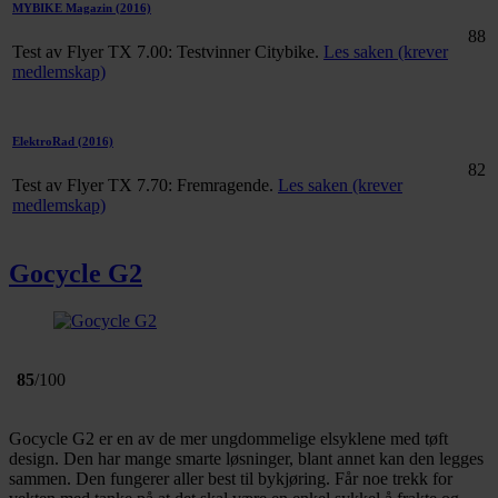
MYBIKE Magazin
(2016)
88
Test av Flyer TX 7.00: Testvinner Citybike.
Les saken (krever
medlemskap)
ElektroRad
(2016)
82
Test av Flyer TX 7.70: Fremragende.
Les saken (krever
medlemskap)
Gocycle G2
85
/100
Gocycle G2 er en av de mer ungdommelige elsyklene med tøft
design. Den har mange smarte løsninger, blant annet kan den legges
sammen. Den fungerer aller best til bykjøring. Får noe trekk for