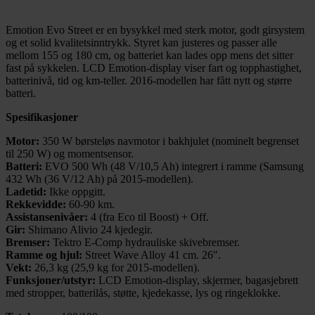
Emotion Evo Street er en bysykkel med sterk motor, godt girsystem
og et solid kvalitetsinntrykk. Styret kan justeres og passer alle
mellom 155 og 180 cm, og batteriet kan lades opp mens det sitter
fast på sykkelen. LCD Emotion-display viser fart og topphastighet,
batterinivå, tid og km-teller. 2016-modellen har fått nytt og større
batteri.
Spesifikasjoner
Motor:
350 W børsteløs navmotor i bakhjulet (nominelt begrenset
til 250 W) og momentsensor.
Batteri:
EVO 500 Wh (48 V/10,5 Ah) integrert i ramme (Samsung
432 Wh (36 V/12 Ah) på 2015-modellen).
Ladetid:
Ikke oppgitt.
Rekkevidde:
60-90 km.
Assistansenivåer:
4 (fra Eco til Boost) + Off.
Gir:
Shimano Alivio 24 kjedegir.
Bremser:
Tektro E-Comp hydrauliske skivebremser.
Ramme og hjul:
Street Wave Alloy 41 cm. 26″.
Vekt:
26,3 kg (25,9 kg for 2015-modellen).
Funksjoner/utstyr:
LCD Emotion-display, skjermer, bagasjebrett
med stropper, batterilås, støtte, kjedekasse, lys og ringeklokke.