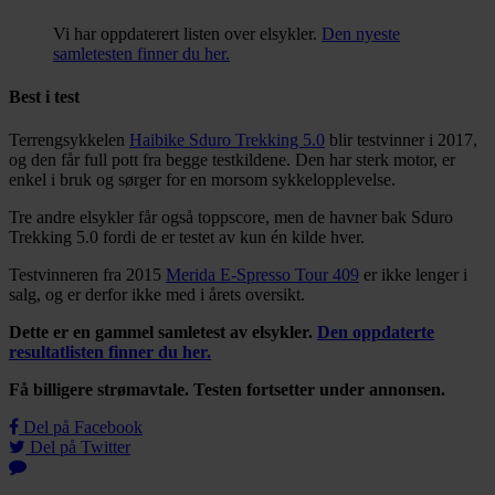
Vi har oppdaterert listen over elsykler.
Den nyeste
samletesten finner du her.
Best i test
Terrengsykkelen
Haibike Sduro Trekking 5.0
blir testvinner i 2017,
og den får full pott fra begge testkildene. Den har sterk motor, er
enkel i bruk og sørger for en morsom sykkelopplevelse.
Tre andre elsykler får også toppscore, men de havner bak Sduro
Trekking 5.0 fordi de er testet av kun én kilde hver.
Testvinneren fra 2015
Merida E-Spresso Tour 409
er ikke lenger i
salg, og er derfor ikke med i årets oversikt.
Dette er en gammel samletest av elsykler.
Den oppdaterte
resultatlisten finner du her.
Få billigere strømavtale. Testen fortsetter under annonsen.
Del på Facebook
Del på Twitter