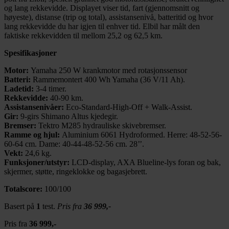
og lang rekkevidde. Displayet viser tid, fart (gjennomsnitt og
høyeste), distanse (trip og total), assistansenivå, batteritid og hvor
lang rekkevidde du har igjen til enhver tid. Elbil har målt den
faktiske rekkevidden til mellom 25,2 og 62,5 km.
Spesifikasjoner
Motor:
Yamaha 250 W krankmotor med rotasjonssensor
Batteri:
Rammemontert 400 Wh Yamaha (36 V/11 Ah).
Ladetid:
3-4 timer.
Rekkevidde:
40-90 km.
Assistansenivåer:
Eco-Standard-High-Off + Walk-Assist.
Gir:
9-girs Shimano Altus kjedegir.
Bremser:
Tektro M285 hydrauliske skivebremser.
Ramme og hjul:
Aluminium 6061 Hydroformed. Herre: 48-52-56-
60-64 cm. Dame: 40-44-48-52-56 cm. 28’’.
Vekt:
24,6 kg.
Funksjoner/utstyr:
LCD-display, AXA Blueline-lys foran og bak,
skjermer, støtte, ringeklokke og bagasjebrett.
Totalscore:
100/100
Basert på
1
test.
Pris fra
36 999,-
Pris fra
36 999,-