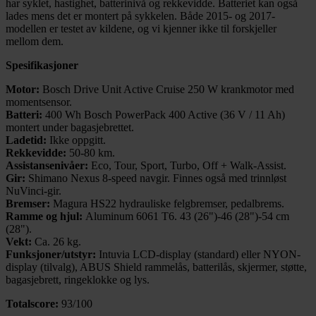
har syklet, hastighet, batterinivå og rekkevidde. Batteriet kan også
lades mens det er montert på sykkelen. Både 2015- og 2017-
modellen er testet av kildene, og vi kjenner ikke til forskjeller
mellom dem.
Spesifikasjoner
Motor:
Bosch Drive Unit Active Cruise 250 W krankmotor med
momentsensor.
Batteri:
400 Wh Bosch PowerPack 400 Active (36 V / 11 Ah)
montert under bagasjebrettet.
Ladetid:
Ikke oppgitt.
Rekkevidde:
50-80 km.
Assistansenivåer:
Eco, Tour, Sport, Turbo, Off + Walk-Assist.
Gir:
Shimano Nexus 8-speed navgir. Finnes også med trinnløst
NuVinci-gir.
Bremser:
Magura HS22 hydrauliske felgbremser, pedalbrems.
Ramme og hjul:
Aluminum 6061 T6. 43 (26")-46 (28")-54 cm
(28").
Vekt:
Ca. 26 kg.
Funksjoner/utstyr:
Intuvia LCD-display (standard) eller NYON-
display (tilvalg), ABUS Shield rammelås, batterilås, skjermer, støtte,
bagasjebrett, ringeklokke og lys.
Totalscore:
93/100