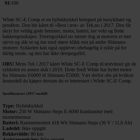
91
/100
White SC-E Comp er en hybridsykkel beregnet på tursyklister og
pendlere. Den ble kåret til «Best i test» av Tek.no i 2017. Den får
skryt for veldig gode bremser, motor, batteri, lav vekt og flotte
bakkeegenskaper. Terrengsykkel.no mener dog at motoren er mer
ujevn og slår ut og inn med større klikk enn på andre Shimano-
motorer. Sykkelen kan også oppleves ubehagelig å sykle på for
dårlig trente, og den har ikke dempegaffel.
OBS!
Mens Tek i 2017 kåret White SC-E Comp til testvinner gir de
sykkelen en annen skår i 2019. Dette fordi White har byttet motor
fra Shimano E6000 til Shimano E5000. Vær derfor obs på hvilken
årsmodell du kjøper dersom du er interessert i White SC-E Comp.
Spesifikasjoner (2017-modell)
Type:
Hybridsykkel
Motor:
250 W Shimano Steps E-6000 krankmotor med
momentsensor
Batteri:
Rammemontert 418 Wh Shimano Steps (36 V / 11,6 Ah)
Ladetid:
Ikke oppgitt
Rekkevidde:
80 km
Assistansenivåer:
Ikke oppgitt