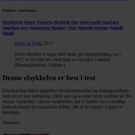
Populære emneknagger
#
nettbrett
#
sony
#
xperia
#
hybrid
#
pc
#
microsoft
#
surface
#
surface-pro
#
samsung
#
galaxy
#
htc
#
google
#
nexus
#
apple
#
ipad
Sport og Fritid
2017
Noen elsykler er laget med tanke på terrengsykling, og i
2017 er det blitt lov med bruk av elsykkel i utmark.
(Illustrasjonsfoto: Haibike)
Denne elsykkelen er best i test
Elsykkel har blitt et populært fremkomstmiddel og treningsverktøy,
men det er stor spredning i både pris og kvalitet blant syklene på det
norske markedet. I denne samletesten har vi hentet inn troverdige
forbrukertester fra europeiske kilder, slik at du slipper å gjøre et
bomkjøp.
Annonse