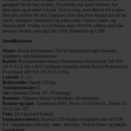
gjengjeld får du høy kvalitet. Elsykkelen har gode bremser, bra
girsystem og er enkel å forstå. Den er tung, men likevel lett å styre.
Høy pris trekker litt ned. Displayet viser deg hvor mange km du har
syklet, hastighet, batterinivå og rekkevidde. Finnes i herre- og
damemodell. Vitality Eco 8 finnes også i NYON-edition med mer
avansert display som også har GPS, Bluetooth og USB.
Spesifikasjoner
Motor:
Bosch Performance 250 W krankmotor med moment-,
hastighets- og rotasjonssensor.
Batteri:
Rammemontert Bosch Performance Powerpack 500 Wh
(36 V/13.4 Ah) i 2017 (tidligere modeller hadde Bosch Performance
Powerpack 400 Wh (36 V/11.6 Ah).
Ladetid:
3 - 5 t.
Rekkevidde:
Opptil 130 km.
Assistansenivåer:
5.
Gir:
Shimano Deore XT 10 kjedegir.
Bremser:
Shimano Deore hydrauliske skivebremser.
Ramme og hjul:
Aluminium 6061. Herre: 50-55-60 cm, Dame: 45-
50-55 cm. 28".
Vekt:
23,4 kg (med batteri).
Funksjoner/utstyr:
Intuvia LCD-display (standard) eller NYON
4,3" fargedisplay (tilvalg), støtte, skjermer, Trelock front- og baklys,
bagasjebrett.