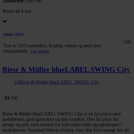
Totalscore:
100/100
Basert på
1
test.
Osloby
(2015)
100
Test av 2015-modellen: Kraftig, robust og med stort
bruksområde.
Les saken
Riese & Müller blueLABEL SWING City
93
/100
Riese & Müller blueLABEL SWING City er en bysykkel med
pedalbrems, godt girsystem og høy komfort. Den får pluss for
design og pris, men trekkes for kort rekkevidde og egenskaper i
motbakkene. Standard Intuvia-display viser deg hvor mange km du