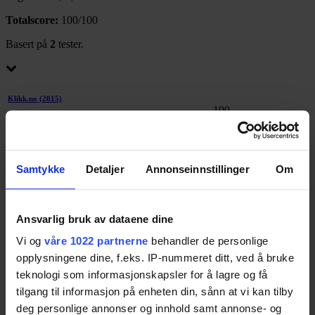
Totalscore:
100/100
Basert på
2
tester.
Klikk.no
(2015)
100
Test av 2015-modellen: Testvinner.
Les saken
Samtykke
Detaljer
Annonseinnstillinger
Om
DinSide
(2016)
100
Test av 2016-modellen: At denne sykkelen gir fantastisk
eierglede og er en drøm og kjøre, det kan vi skrive under på.
Ansvarlig bruk av dataene dine
Les saken
Vi og
våre 1022 partnerne
behandler de personlige
opplysningene dine, f.eks. IP-nummeret ditt, ved å bruke
Riese & Müller blueLABEL Charger
teknologi som informasjonskapsler for å lagre og få
Touring
tilgang til informasjon på enheten din, sånn at vi kan tilby
deg personlige annonser og innhold samt annonse- og