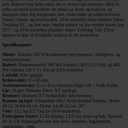
pris. Batteriet kan lades mens det er montert på sykkelen. Med en
enhet på styret kontrollerer du motor og front- og baklykt, og
displayet viser deg temperatur, fart, rekkevidde og tråkkefrekvens.
Finnes i dame- og herremodell. 2016-modellen heter Haibike Sduro
Trekking RC, og den veier bittelitt mindre og har mindre batteri enn
2017- og 2018-modellen (Haibike Sduro Trekking 5.0). Ellers
kjenner vi ikke til forskjeller mellom de tre modellene.
Spesifikasjoner
Motor:
Yamaha 250 W krankmotor med moment-, hastighets- og
rotasjonssensor.
Batteri:
Rammemontert 500 Wh Yamaha (36V/13,9 Ah), og 400
Wh Yamaha (36 V/11 Ah) på 2016-modellen.
Ladetid:
Ikke oppgitt.
Rekkevidde:
65-145 km.
Assistansenivåer:
Eco+-Eco-Standard-High-Off + Walk-Assist.
Gir:
20-girs Shimano Deore XT kjedegir.
Bremser:
Shimano XT hydrauliske skivebremser.
Ramme og hjul:
Aluminium 6061 Hydroformed Yamaha. Herre:
48-52-56-60-64 cm. Dame: 44-48-52 cm. 28’’.
Vekt:
23,2 kg (22,7 kg for 2016-modellen).
Funksjoner/utstyr:
LCD-display, LED-lys foran og bak, Suntour
NCX-EB dempegaffel som kan låses, skjermer, bagasjebrett,
ringeklokke, støtte.