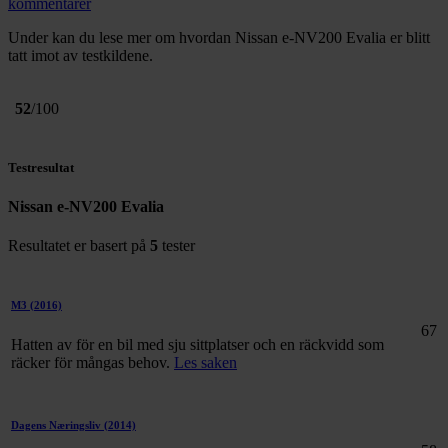
kommentarer
Under kan du lese mer om hvordan Nissan e-NV200 Evalia er blitt
tatt imot av testkildene.
52
/100
Testresultat
Nissan e-NV200 Evalia
Resultatet er basert på
5
tester
M3
(2016)
67
Hatten av för en bil med sju sittplatser och en räckvidd som
räcker för mångas behov.
Les saken
Dagens Næringsliv
(2014)