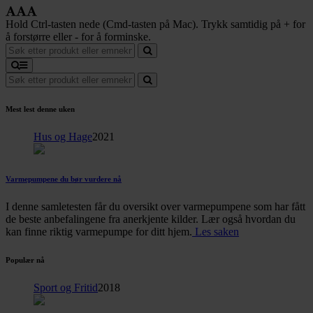
Hold Ctrl-tasten nede (Cmd-tasten på Mac). Trykk samtidig på + for
å forstørre eller - for å forminske.
Mest lest denne uken
Hus og Hage
2021
Varmepumpene du bør vurdere nå
I denne samletesten får du oversikt over varmepumpene som har fått
de beste anbefalingene fra anerkjente kilder. Lær også hvordan du
kan finne riktig varmepumpe for ditt hjem.
Les saken
Populær nå
Sport og Fritid
2018