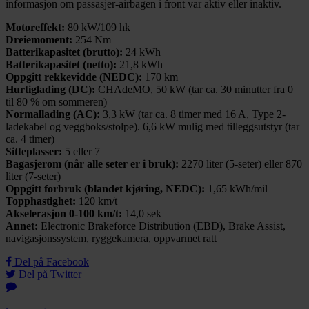
informasjon om passasjer-airbagen i front var aktiv eller inaktiv.
Motoreffekt:
80 kW/109 hk
Dreiemoment:
254 Nm
Batterikapasitet (brutto):
24 kWh
Batterikapasitet (netto):
21,8 kWh
Oppgitt rekkevidde (NEDC):
170 km
Hurtiglading (DC):
CHAdeMO, 50 kW (tar ca. 30 minutter fra 0
til 80 % om sommeren)
Normallading (AC):
3,3 kW (tar ca. 8 timer med 16 A, Type 2-
ladekabel og veggboks/stolpe). 6,6 kW mulig med tilleggsutstyr (tar
ca. 4 timer)
Sitteplasser:
5 eller 7
Bagasjerom (når alle seter er i bruk):
2270 liter (5-seter) eller 870
liter (7-seter)
Oppgitt forbruk (blandet kjøring, NEDC):
1,65 kWh/mil
Topphastighet:
120 km/t
Akselerasjon 0-100 km/t:
14,0 sek
Annet:
Electronic Brakeforce Distribution (EBD), Brake Assist,
navigasjonssystem, ryggekamera, oppvarmet ratt
Del på Facebook
Del på Twitter