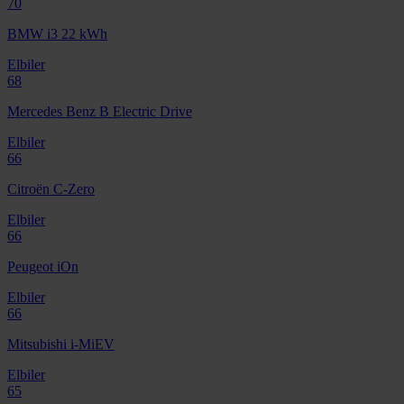
70
BMW i3 22 kWh
Elbiler
68
Mercedes Benz B Electric Drive
Elbiler
66
Citroën C-Zero
Elbiler
66
Peugeot iOn
Elbiler
66
Mitsubishi i-MiEV
Elbiler
65