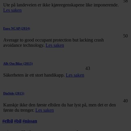
58
Ute på landeveien er ikke kjøreegenskapene like imponerende.
Les saken
Euro NCAP
(2014)
50
Average to good occupant protection but lacking crash
avoidance technology.
Les saken
Allt Om Bilar
(2015)
43
Säkerheten är ett stort handikapp.
Les saken
DinSide
(2015)
40
Kanskje ikke den første elbilen du har lyst på, men det er den
første du trenger.
Les saken
#
elbil
#
bil
#
nissan