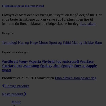
Fjellskoene som tar deg frem overalt
Fottøyet er blant det aller viktigste utstyret du tar på deg på tur. Her
er de beste fjellskoene du kan velge i 2018, pluss noen tips til
hvordan du finner akkurat de riktige skoene for deg.
Les saken
Kategorier
Teknologi
Hus og Hage
Motor
Sport og Fritid
Mat og Drikke
Barn
Populære emneknagger
#
nettbrett
#
sony
#
xperia
#
hybrid
#
pc
#
microsoft
#
surface
#
surface-pro
#
samsung
#
galaxy
#
htc
#
google
#
nexus
#
apple
#
ipad
Produktet er 21 av 20 i samletesten
Finn elbilen som passer deg
Forrige produkt
Neste produkt
Motor