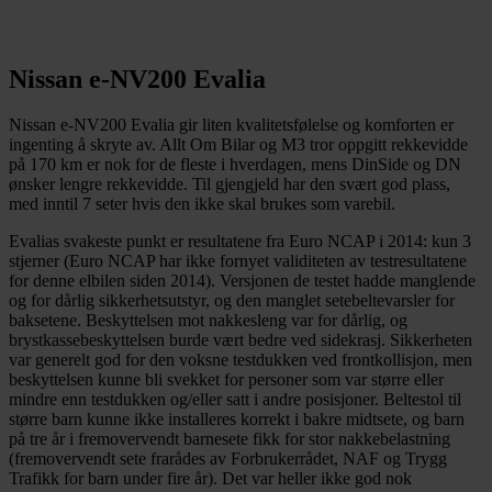
Nissan e-NV200 Evalia
Nissan e-NV200 Evalia gir liten kvalitetsfølelse og komforten er
ingenting å skryte av. Allt Om Bilar og M3 tror oppgitt rekkevidde
på 170 km er nok for de fleste i hverdagen, mens DinSide og DN
ønsker lengre rekkevidde. Til gjengjeld har den svært god plass,
med inntil 7 seter hvis den ikke skal brukes som varebil.
Evalias svakeste punkt er resultatene fra Euro NCAP i 2014: kun 3
stjerner (Euro NCAP har ikke fornyet validiteten av testresultatene
for denne elbilen siden 2014). Versjonen de testet hadde manglende
og for dårlig sikkerhetsutstyr, og den manglet setebeltevarsler for
baksetene. Beskyttelsen mot nakkesleng var for dårlig, og
brystkassebeskyttelsen burde vært bedre ved sidekrasj. Sikkerheten
var generelt god for den voksne testdukken ved frontkollisjon, men
beskyttelsen kunne bli svekket for personer som var større eller
mindre enn testdukken og/eller satt i andre posisjoner. Beltestol til
større barn kunne ikke installeres korrekt i bakre midtsete, og barn
på tre år i fremovervendt barnesete fikk for stor nakkebelastning
(fremovervendt sete frarådes av Forbrukerrådet, NAF og Trygg
Trafikk for barn under fire år). Det var heller ikke god nok