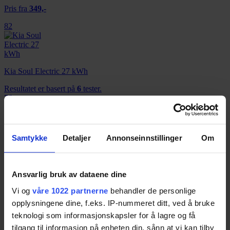
Pris fra
349,-
82
Kia Soul Electric 27 kWh
Resultatet er basert på
6
tester.
76
Volkswagen e-Golf (2014)
Samtykke
Detaljer
Annonseinnstillinger
Om
Resultatet er basert på
8
tester.
74
Ansvarlig bruk av dataene dine
Vi og
våre 1022 partnerne
behandler de personlige
BMW i3 94Ah
opplysningene dine, f.eks. IP-nummeret ditt, ved å bruke
Resultatet er basert på
3
tester.
teknologi som informasjonskapsler for å lagre og få
74
tilgang til informasjon på enheten din, sånn at vi kan tilby