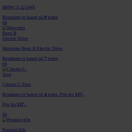
mediefunksjoner og for å analysere trafikken vår. Vi deler
BMW i3 22 kWh
dessuten informasjon om hvordan du bruker nettstedet
Resultatet er basert på
9
tester.
vårt, med partnerne våre innen sosiale medier,
68
annonsering og analysearbeid, som kan kombinere den
med annen informasjon du har gjort tilgjengelig for dem,
eller som de har samlet inn gjennom din bruk av
tjenestene deres.
Mercedes Benz B Electric Drive
Resultatet er basert på
7
tester.
66
Citroën C-Zero
Resultatet er basert på
4
tester.
Pris fra
537,-
Pris fra
537,-
66
Peugeot iOn